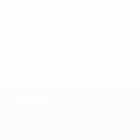
hữu ích về thị
trường văn
phòng, các yếu
tố quan trọng
khi chọn văn
phòng như: một
vị trí tốt, diện
tích mặt sàn phù
hợp quy mô, tiện
ích…
Liên hệ
Công Ty Cổ Phần Thương Mại Và Tư Vấn Bất
Động Sản Đại Lợi