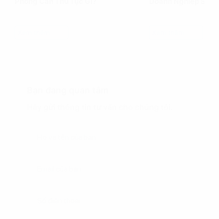
Phòng Cần Thủ Tục Gì?
Doanh Nghiệp Siêu
Xem thêm
Xem thêm
Bạn đang quan tâm
Hãy gửi thông tin tư vấn cho chúng tôi.