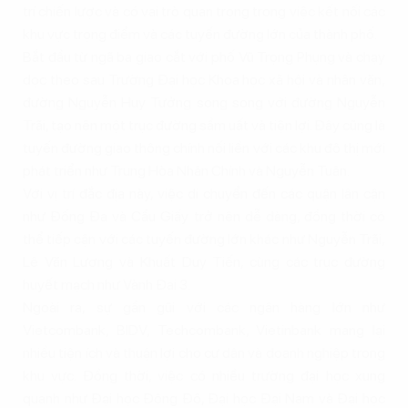
trí chiến lược và có vai trò quan trọng trong việc kết nối các
khu vực trọng điểm và các tuyến đường lớn của thành phố.
Bắt đầu từ ngã ba giao cắt với phố Vũ Trọng Phụng và chạy
dọc theo sau Trường Đại học Khoa học xã hội và nhân văn,
đường Nguyễn Huy Tưởng song song với đường Nguyễn
Trãi, tạo nên một trục đường sầm uất và tiện lợi. Đây cũng là
tuyến đường giao thông chính nối liền với các khu đô thị mới
phát triển như Trung Hòa Nhân Chính và Nguyễn Tuân.
Với vị trí đắc địa này, việc di chuyển đến các quận lân cận
như Đống Đa và Cầu Giấy trở nên dễ dàng, đồng thời có
thể tiếp cận với các tuyến đường lớn khác như Nguyễn Trãi,
Lê Văn Lương và Khuất Duy Tiến, cùng các trục đường
huyết mạch như Vành Đai 3.
Ngoài ra, sự gần gũi với các ngân hàng lớn như
Vietcombank, BIDV, Techcombank, Vietinbank mang lại
nhiều tiện ích và thuận lợi cho cư dân và doanh nghiệp trong
khu vực. Đồng thời, việc có nhiều trường đại học xung
quanh như Đại học Đông Đô, Đại học Đại Nam và Đại học