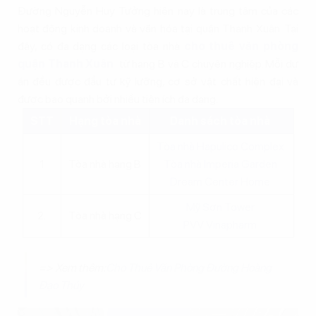
Đường Nguyễn Huy Tưởng hiện nay là trung tâm của các
hoạt động kinh doanh và văn hóa tại quận Thanh Xuân. Tại
đây, có đa dạng các loại tòa nhà
cho thuê văn phòng
quận Thanh Xuân
từ hạng B và C chuyên nghiệp. Mỗi dự
án đều được đầu tư kỹ lưỡng, cơ sở vật chất hiện đại và
được bao quanh bởi nhiều tiện ích đa dạng.
STT
Hạng tòa nhà
Danh sách tòa nhà
Tòa nhà Hapulico Complex
1
Tòa nhà hạng B
Tòa nhà Imperia Garden
Dream Center Home
Mỹ Sơn Tower
2.
Tòa nhà hạng C
PVV Vinapharm
=> Xem thêm:
Cho Thuê Văn Phòng Đường Hoàng
Đạo Thúy