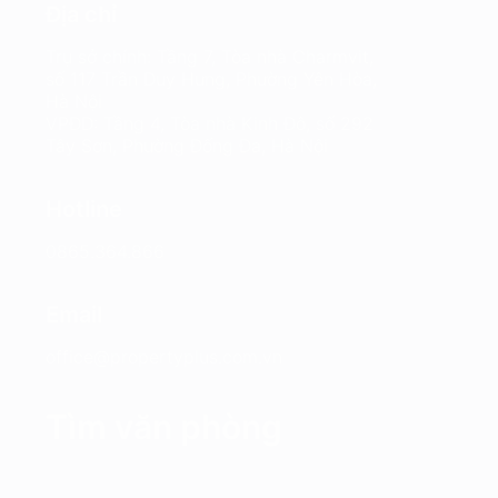
Địa chỉ
Trụ sở chính: Tầng 7, Tòa nhà Charmvit,
số 117 Trần Duy Hưng, Phường Yên Hòa,
Hà Nội
VPĐD: Tầng 4, Tòa nhà Kinh Đô, số 292
Tây Sơn, Phường Đống Đa, Hà Nội
Hotline
0865.364.866
Email
office@propertyplus.com.vn
Tìm văn phòng