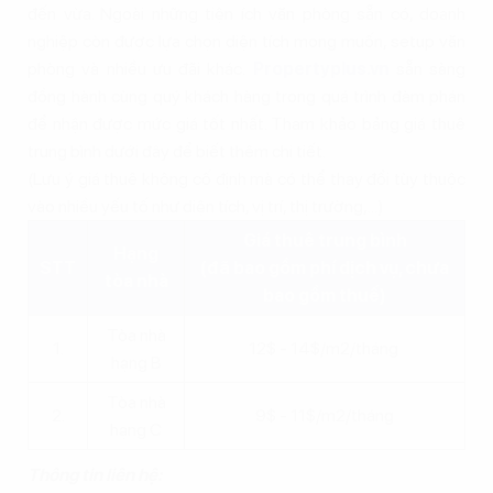
đến vừa. Ngoài những tiện ích văn phòng sẵn có, doanh
nghiệp còn được lựa chọn diện tích mong muốn, setup văn
phòng và nhiều ưu đãi khác.
Propertyplus.vn
sẵn sàng
đồng hành cùng quý khách hàng trong quá trình đàm phán
để nhận được mức giá tốt nhất. Tham khảo bảng giá thuê
trung bình dưới đây để biết thêm chi tiết.
(Lưu ý giá thuê không cố định mà có thể thay đổi tùy thuộc
vào nhiều yếu tố như diện tích, vị trí, thị trường,...)
Giá thuê trung bình
Hạng
STT
(đã bao gồm phí dịch vụ, chưa
tòa nhà
bao gồm thuế)
Tòa nhà
1.
12$ - 14$/m2/tháng
hạng B
Tòa nhà
2.
9$ - 11$/m2/tháng
hạng C
Thông tin liên hệ: