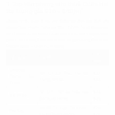
1. Top văn phòng cho thuê Quận Hai
Bà Trưng giá $20 – $40/m²
Chúng ta hãy cùng đi sâu vào những lựa chọn cho thuê văn
phòng Quận Hai Bà Trưng giá $20 - $40/m², một phân khúc
được nhiều doanh nghiệp quan tâm bởi sự cân bằng giữa chi
phí và chất lượng. Dưới đây là một số gợi ý hàng đầu, được
Propertyplus.vn chọn lọc kỹ lưỡng:
Giá
Tên dự án
Địa chỉ
thuê
Vincom
Số 191 Bà Triệu, Hai Bà
$34 -
Center Bà
Trưng, Hà Nội
$34
Triệu
Số 125 - 127 Bà Triệu, Hai
$24 -
V Building
Bà Trưng, Hà Nội
$25
Số 63-65 Ngô Thì Nhậm,
$24 -
Pax Sky
Hai Bà Trưng, Hà Nội
$26