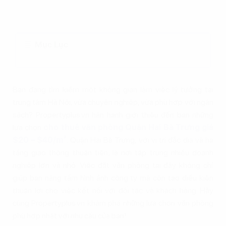
Mục Lục
Bạn đang tìm kiếm một không gian làm việc lý tưởng tại
trung tâm Hà Nội, vừa chuyên nghiệp, vừa phù hợp với ngân
sách? Propertyplus.vn hân hạnh giới thiệu đến bạn những
lựa chọn
cho thuê văn phòng Quận Hai Bà Trưng giá
$20 – $40/m²
. Quận Hai Bà Trưng, với vị trí đắc địa và hạ
tầng giao thông thuận tiện, là nơi tập trung nhiều doanh
nghiệp lớn và nhỏ. Việc đặt văn phòng tại đây không chỉ
giúp bạn nâng tầm hình ảnh công ty mà còn tạo điều kiện
thuận lợi cho việc kết nối với đối tác và khách hàng. Hãy
cùng Propertyplus.vn khám phá những lựa chọn văn phòng
phù hợp nhất với nhu cầu của bạn!