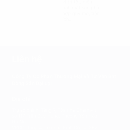
vị trí tốt, diện
tích mặt sàn phù
hợp quy mô, tiện
ích…
Liên hệ
Công Ty Cổ Phần Thương Mại Và Tư Vấn Bất
Động Sản Đại Lợi
Địa chỉ
Trụ sở chính: Tầng 7, Tòa nhà Charmvit,
số 117 Trần Duy Hưng, Phường Yên Hòa,
Hà Nội
VPĐD: Tầng 4, Tòa nhà Kinh Đô, số 292