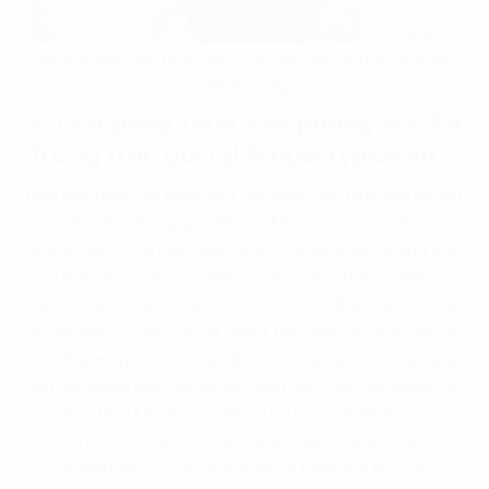
Đưa ra ngân sách phù hợp cho việc thuê văn phòng quận
Hai Bà Trưng
3. Giải pháp thuê văn phòng Hai Bà
Trưng trọn gói tại Propertyplus.vn
Nếu bạn đang tìm kiếm một giải pháp cho thuê văn phòng
quận Hai Bà Trưng giá $20 - $40/m² một cách nhanh
chóng, tiện lợi và hiệu quả, thì dịch vụ thuê văn phòng trọn
gói tại Propertyplus.vn chính là lựa chọn lý tưởng dành cho
bạn. Chúng tôi hiểu rằng việc tìm kiếm và thiết lập một văn
phòng mới có thể tốn rất nhiều thời gian và công sức. Vì
vậy, Propertyplus.vn cung cấp các giải pháp toàn diện, giúp
bạn giải quyết mọi vấn đề liên quan đến thuê văn phòng, từ
tìm kiếm, thiết kế, thi công đến quản lý và vận hành.
Tìm kiếm và tư vấn: Đội ngũ chuyên gia của
Propertyplus.vn sẽ lắng nghe và phân tích nhu cầu của