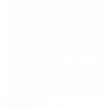
bạn, từ đó đưa ra các gợi ý văn phòng cho thuê phù hợp
nhất với ngân sách, diện tích, vị trí và các tiện ích mong
muốn. Chúng tôi có mạng lưới rộng khắp các tòa nhà
văn phòng tại Quận Hai Bà Trưng, đảm bảo bạn có nhiều
lựa chọn đa dạng và phong phú.
Thiết kế và thi công: Propertyplus.vn có đội ngũ kiến
trúc sư và kỹ sư giàu kinh nghiệm, sẵn sàng tư vấn và
thiết kế văn phòng theo phong cách và nhận diện
thương hiệu của bạn. Chúng tôi sẽ thực hiện thi công và
lắp đặt nội thất một cách nhanh chóng, chuyên nghiệp
và đảm bảo chất lượng.
Quản lý và vận hành: Propertyplus.vn cung cấp dịch vụ
quản lý và vận hành văn phòng toàn diện, bao gồm vệ
sinh, bảo trì, an ninh, lễ tân… Chúng tôi sẽ giúp bạn giải
quyết mọi vấn đề phát sinh trong quá trình sử dụng văn
phòng, để bạn có thể tập trung vào công việc kinh
doanh của mình.