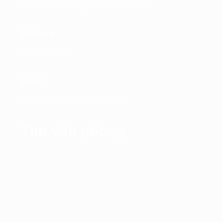
Tây Sơn, Phường Đống Đa, Hà Nội
Hotline
0865.364.866
Email
office@propertyplus.com.vn
Tìm văn phòng