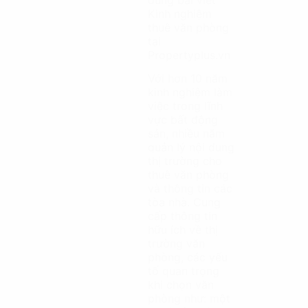
dung bài viết
Kinh nghiệm
thuê văn phòng
tại
Propertyplus.vn
Với hơn 10 năm
kinh nghiệm làm
việc trong lĩnh
vực bất động
sản, nhiều năm
quản lý nội dung
thị trường cho
thuê văn phòng
và thông tin các
tòa nhà. Cung
cấp thông tin
hữu ích về thị
trường văn
phòng, các yếu
tố quan trọng
khi chọn văn
phòng như: một