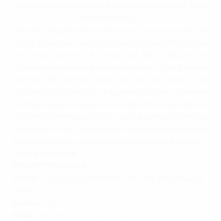
Những ưu điểm khi chọn thuê văn phòng quận Hai Bà Trưng
tại Propertyplus.vn
Nếu bạn đang tìm kiếm một đối tác tin cậy, am hiểu thị
trường và luôn sẵn sàng hỗ trợ bạn trong quá trình cho thuê
văn phòng quận Hai Bà Trưng giá $20 - $40/m², thì
Propertyplus.vn
chính là lựa chọn hàng đầu. Chúng tôi cam
kết mang đến cho bạn những giải pháp văn phòng tối ưu
nhất, đáp ứng mọi nhu cầu và ngân sách của bạn. Hãy liên hệ
với Propertyplus.vn ngay hôm nay để được tư vấn miễn phí
và khám phá những cơ hội cho thuê văn phòng tốt nhất tại
Quận Hai Bà Trưng. Chúng tôi luôn sẵn lòng đồng hành cùng
bạn trên con đường xây dựng và phát triển doanh nghiệp!
Thông tin liên hệ:
PROPERTYPLUS.VN
Địa chỉ
: Tầng 06, tòa nhà Kinh Đô, 292 Tây Sơn, Đống Đa,
Hà Nội
Hotline:
0865.364.866
Email
:
office@propertyplus.com.vn