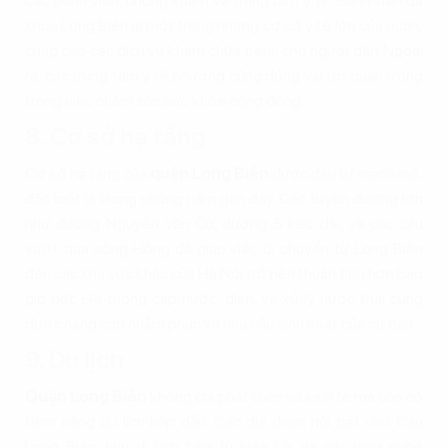
các bệnh viện, phòng khám và trung tâm y tế. Bệnh viện đa
khoa Long Biên là một trong những cơ sở y tế lớn của quận,
cung cấp các dịch vụ khám chữa bệnh cho người dân. Ngoài
ra, các trung tâm y tế phường cũng đóng vai trò quan trọng
trong việc chăm sóc sức khỏe cộng đồng.
8. Cơ sở hạ tầng
Cơ sở hạ tầng của
quận Long Biên
được đầu tư mạnh mẽ,
đặc biệt là trong những năm gần đây. Các tuyến đường lớn
như đường Nguyễn Văn Cừ, đường 5 kéo dài, và các cầu
vượt qua sông Hồng đã giúp việc di chuyển từ Long Biên
đến các khu vực khác của Hà Nội trở nên thuận tiện hơn bao
giờ hết. Hệ thống cấp nước, điện, và xử lý nước thải cũng
được nâng cấp nhằm phục vụ nhu cầu sinh hoạt của cư dân.
9. Du lịch
Quận Long Biên
không chỉ phát triển về kinh tế mà còn có
tiềm năng du lịch hấp dẫn. Các địa điểm nổi bật như Cầu
Long Biên, khu di tích Nhà tù Hỏa Lò, và các làng nghề