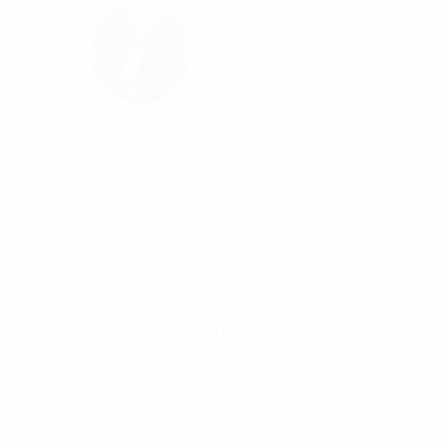
Tác giả
Mai Phương
Hà
Biên tập nội
dung bài viết
Thiết kế nội thất
văn phòng tại
Propertyplus.vn
Kinh nghiệm 6
năm làm
Marketing trong
ngành Bất động
sản, có kiến
thức cơ bản về
thiết kế nội thất
và không gian
làm việc. Các
bài viết cung
cấp các gợi ý về
xu hướng thiết