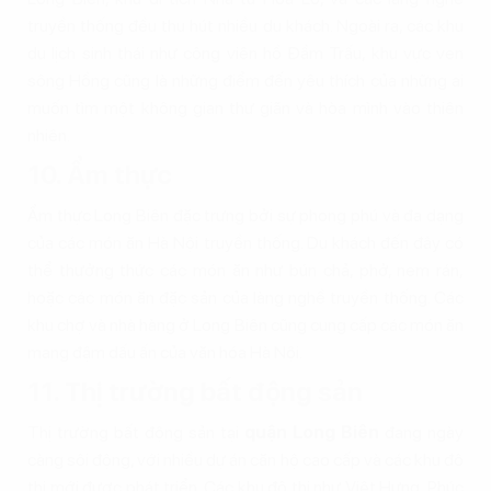
truyền thống đều thu hút nhiều du khách. Ngoài ra, các khu
du lịch sinh thái như công viên hồ Đầm Trấu, khu vực ven
sông Hồng cũng là những điểm đến yêu thích của những ai
muốn tìm một không gian thư giãn và hòa mình vào thiên
nhiên.
10. Ẩm thực
Ẩm thực Long Biên đặc trưng bởi sự phong phú và đa dạng
của các món ăn Hà Nội truyền thống. Du khách đến đây có
thể thưởng thức các món ăn như bún chả, phở, nem rán,
hoặc các món ăn đặc sản của làng nghề truyền thống. Các
khu chợ và nhà hàng ở Long Biên cũng cung cấp các món ăn
mang đậm dấu ấn của văn hóa Hà Nội.
11. Thị trường bất động sản
Thị trường bất động sản tại
quận Long Biên
đang ngày
càng sôi động, với nhiều dự án căn hộ cao cấp và các khu đô
thị mới được phát triển. Các khu đô thị như Việt Hưng, Phúc