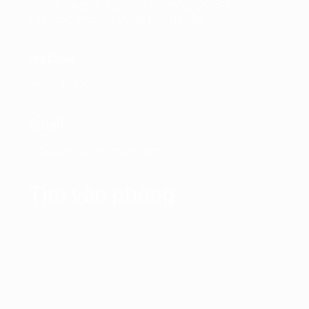
VPĐD: Tầng 4, Tòa nhà Kinh Đô, số 292
Tây Sơn, Phường Đống Đa, Hà Nội
Hotline
0865.364.866
Email
office@propertyplus.com.vn
Tìm văn phòng