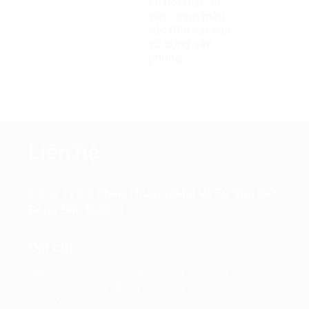
kế nội thất, từ
việc chọn màu
sắc đến vật liệu
sử dụng văn
phòng.
Liên hệ
Công Ty Cổ Phần Thương Mại Và Tư Vấn Bất
Động Sản Đại Lợi
Địa chỉ
Trụ sở chính: Tầng 7, Tòa nhà Charmvit,
số 117 Trần Duy Hưng, Phường Yên Hòa,
Hà Nội