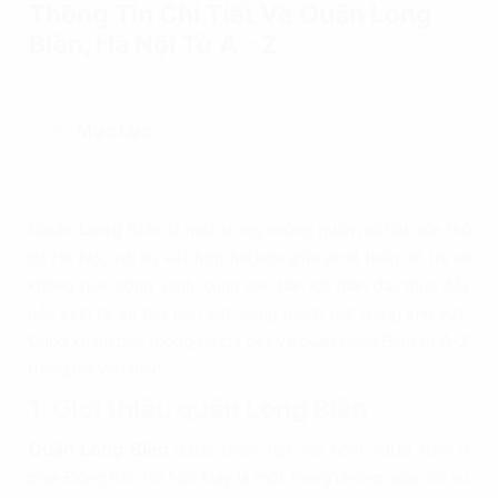
Thông Tin Chi Tiết Về Quận Long
Biên, Hà Nội Từ A - Z
Mục Lục
Quận Long Biên
là một trong những quận nổi bật của thủ
đô Hà Nội, với sự kết hợp hài hòa giữa phát triển đô thị và
không gian sống xanh, cùng các tiện ích hiện đại, thúc đẩy
nền kinh tế và tạo nên sức sống mạnh mẽ trong khu vực.
Cùng khám phá thông tin chi tiết về quận Long Biên từ A-Z
trong bài viết này!
1. Giới thiệu quận Long Biên
Quận Long Biên
được thành lập vào năm 2003, nằm ở
phía Đông Bắc Hà Nội. Đây là một trong những quận có sự