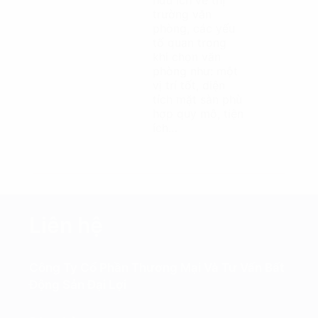
hữu ích về thị
trường văn
phòng, các yếu
tố quan trọng
khi chọn văn
phòng như: một
vị trí tốt, diện
tích mặt sàn phù
hợp quy mô, tiện
ích…
Liên hệ
Công Ty Cổ Phần Thương Mại Và Tư Vấn Bất
Động Sản Đại Lợi