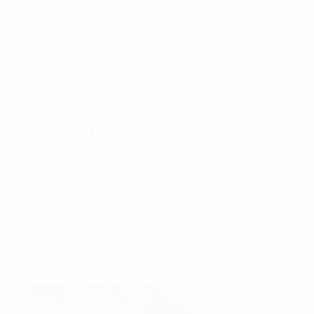
những con đường sầm uất của quận Thanh Xuân, thu hút
nhiều doanh nghiệp và cơ sở kinh doanh. Với vị trí trung tâm
và mật độ dân cư đông đúc, đây là lựa chọn lý tưởng cho
các doanh nghiệp muốn tăng cường mối quan hệ và tiếp
cận thị trường. Tiện ích xung quanh như trung tâm thương
mại, nhà hàng, và các dịch vụ tiện ích khác cũng đồng lòng
tạo ra một môi trường kinh doanh sôi động và thuận tiện.
2.2 Đường Lê Văn Lương
Đường
Lê Văn Lương
là trục đường chính của quận Thanh
Xuân, nơi tập trung nhiều cao ốc văn phòng, trung tâm
thương mại và dịch vụ. Việc thuê văn phòng tại đây không
chỉ mang lại sự tiện lợi trong giao thương mà còn tạo điều
kiện thuận lợi cho việc quảng bá thương hiệu và tiếp cận
nguồn nhân lực. Môi trường kinh doanh sôi động và tiện ích
xung quanh đều đóng góp vào việc tạo ra một môi trường
làm việc tích cực và phát triển.