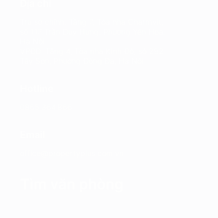
Địa chỉ
Trụ sở chính: Tầng 7, Tòa nhà Charmvit,
số 117 Trần Duy Hưng, Phường Yên Hòa,
Hà Nội
VPĐD: Tầng 4, Tòa nhà Kinh Đô, số 292
Tây Sơn, Phường Đống Đa, Hà Nội
Hotline
0865.364.866
Email
office@propertyplus.com.vn
Tìm văn phòng