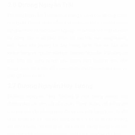
2.6 Đường Nguyễn Trãi
Đường Nguyễn Trãi
là một trong những con đường chính
của quận Thanh Xuân, nằm ở vị trí chiến lược, thu hút nhiều
sự quan tâm từ các doanh nghiệp và cư dân. Với mật độ dân
cư đông đúc và sự phát triển của các khu vực xung quanh,
việc thuê văn phòng tại đây mang lại lợi thế về tiếp cận
khách hàng và nguồn nhân lực. Đường Nguyễn Trãi cũng có
các tiện ích xung quanh như trung tâm thương mại, nhà
hàng, quán cafe, tạo điều kiện thuận lợi cho việc làm việc và
gặp gỡ kinh doanh.
2.7 Đường Nguyễn Huy Tưởng
Đường Nguyễn Huy Tưởng
là một trong những con
đường đẹp và sầm uất của quận Thanh Xuân, nổi tiếng với
các tòa nhà văn phòng hiện đại và các cửa hàng tiện ích. Với
vị trí thuận lợi và tiện ích xung quanh, việc thuê văn phòng
tại đây không chỉ mang lại sự tiện lợi trong công việc mà
còn giúp tạo ấn tượng tích cực với khách hàng và đối tác.