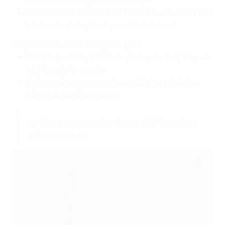
mối quan hệ trong gia đình và tình yêu.
Vị trí thuận lợi của Hòa Bình Tower tạo điều kiện thuận
lợi cho việc di chuyển và giao dịch kinh doanh.
Tháp Hòa Bình Tower có quy mô gồm:
2 khối tháp : 1 tháp là khối văn phòng cho thuê, tháp còn
lại là khu căn hộ cao cấp.
Khối tòa văn phòng có chiều cao 22 tầng nổi, 2 tầng
hầm và có bãi đỗ trực thăng.
=> Xem thêm:
Hoà Bình Tower
- 270 Quan Hoa,
Cầu Giấy, Hà Nội