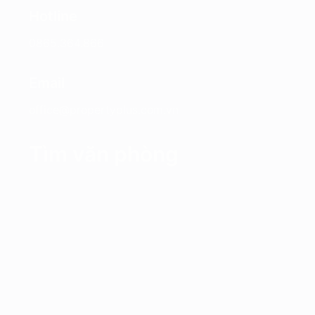
Hotline
0865.364.866
Email
office@propertyplus.com.vn
Tìm văn phòng