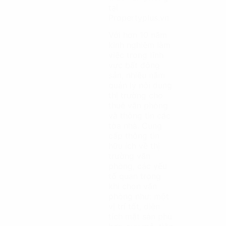
tại
Propertyplus.vn
Với hơn 10 năm
kinh nghiệm làm
việc trong lĩnh
vực bất động
sản, nhiều năm
quản lý nội dung
thị trường cho
thuê văn phòng
và thông tin các
tòa nhà. Cung
cấp thông tin
hữu ích về thị
trường văn
phòng, các yếu
tố quan trọng
khi chọn văn
phòng như: một
vị trí tốt, diện
tích mặt sàn phù