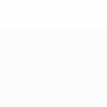
hợp quy mô, tiện
ích…
Liên hệ
Công Ty Cổ Phần Thương Mại Và Tư Vấn Bất
Động Sản Đại Lợi
Địa chỉ
Trụ sở chính: Tầng 7, Tòa nhà Charmvit,
số 117 Trần Duy Hưng, Phường Yên Hòa,
Hà Nội
VPĐD: Tầng 4, Tòa nhà Kinh Đô, số 292
Tây Sơn, Phường Đống Đa, Hà Nội