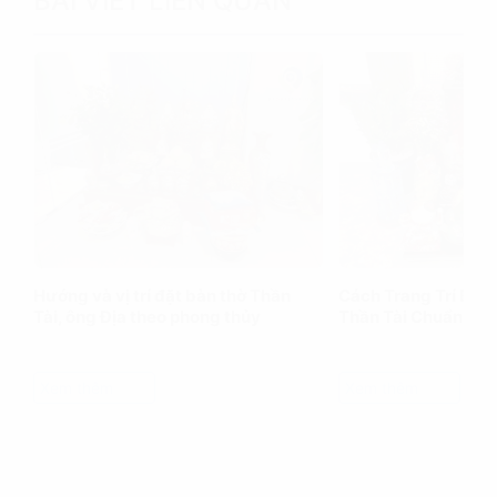
BÀI VIẾT LIÊN QUAN
Hướng và vị trí đặt bàn thờ Thần
Cách Trang Trí Bàn
Tài, ông Địa theo phong thủy
Thần Tài Chuẩn Ph
Xem thêm
Xem thêm