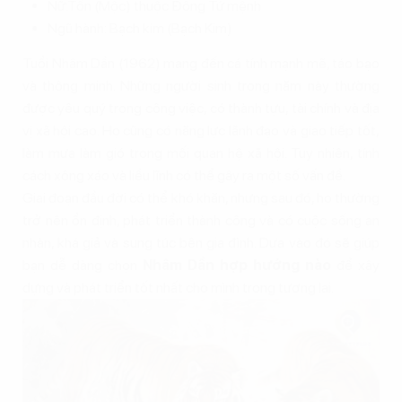
Nữ:Tốn (Mộc) thuộc Đông Tứ mệnh
Ngũ hành: Bạch kim (Bạch Kim)
Tuổi Nhâm Dần (1962) mang đến cá tính mạnh mẽ, táo bạo
và thông minh. Những người sinh trong năm này thường
được yêu quý trong công việc, có thành tựu, tài chính và địa
vị xã hội cao. Họ cũng có năng lực lãnh đạo và giao tiếp tốt,
làm mưa làm gió trong mối quan hệ xã hội. Tuy nhiên, tính
cách xông xáo và liều lĩnh có thể gây ra một số vấn đề.
Giai đoạn đầu đời có thể khó khăn, nhưng sau đó, họ thường
trở nên ổn định, phát triển thành công và có cuộc sống an
nhàn, khá giả và sung túc bên gia đình. Dựa vào đó sẽ giúp
bạn dễ dàng chọn
Nhâm Dần hợp hướng nào
để xây
dựng và phát triển tốt nhất cho mình trong tương lai.