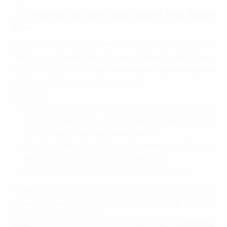
3.1 Hướng tốt nên chọn người tuổi Nhâm
Dần
Dựa trên thông tin về tuổi Nhâm Dần (năm sinh dương lịch
1962) với quẻ mệnh Khôn Thổ và ngũ hành thuộc Kim bạch
kim. Dưới đây là chia sẻ
tuổi Nhâm Dần hợp hướng nào
để giúp chọn hướng văn phòng phát tài:
Hướng tốt:
Tây Bắc (Diên niên) - Tạo sự củng cố các mối quan hệ
trong gia đình và tình yêu. Đông Bắc (Sinh khí) - Thu hút
tài lộc, danh tiếng, thăng quan phát tài.
Tây Nam (Phục vị) - Củng cố sức mạnh tinh thần, mang
lại tiến bộ cá nhân và may mắn trong thi cử.
Tây (Thiên y) - Cải thiện sức khỏe và trường thọ.
Phương vị phù hợp: Gia chủ tuổi Nhâm Dần thuộc Tây tứ
mệnh, nên nên sinh sống và làm việc ở phương Tây Bắc,
Tây, Đông Bắc và Tây Nam.