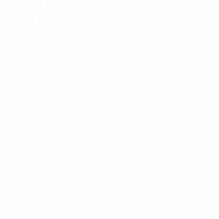
#Tuổi Nhâm Dần Sinh Năm 1962
Hợp Hướng Nào Tốt?
Mục Lục
Nhâm Dần 1962 hợp hướng
nào luôn là thắc mắc của
nhiều người hiện nay. Bởi khi chọn hướng văn phòng sẽ xem
xét nhiều yếu tố để chọn đúng vị trí đẹp, thuận lợi mang lại
may mắn cho mình. Bài viết này sẽ chia sẻ cho bạn hướng
nhà cho tuổi Nhâm Dần nên chọn ưng ý và hợp nhất nhé.
1.Tổng quan về tuổi Nhâm Dần 1962
Năm sinh dương lịch: 1962
Năm sinh âm lịch: Nhâm Dần
Nam: Khôn (Thổ) thuộc Tây Tứ mệnh;