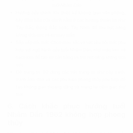
tuổi Nhâm Dần
Hướng cửa chính: Khi thiết kế không gian văn phòng,
hãy đảm bảo cửa chính nằm ở các hướng thuận lợi như
Tây Bắc, Đông Bắc hoặc Tây Nam để thu hút năng
lượng tích cực và sự may mắn.
Sắp xếp nội thất: Chọn màu sắc và vật liệu nội thất phù
hợp với ngũ hành của tuổi Nhâm Dần, như màu kim và
bạch kim để tạo sự cân bằng và thu hút năng lượng tích
cực.
Đồ trang trí: Sử dụng các vật trang trí như cây xanh,
tranh ảnh, đèn và các phụ kiện phong thủy phù hợp để
tạo không gian thoáng đãng và mang lại cảm giác thư
thái.
6. Cách khắc phục hướng tuổi
Nhâm Dần 1962 không hợp phong
thủy