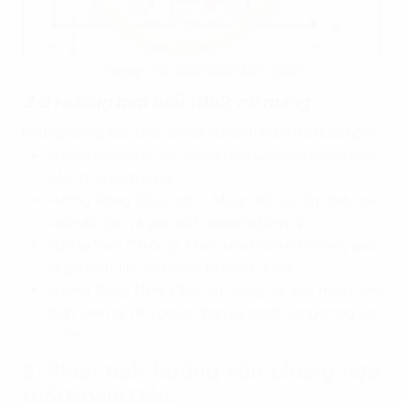
Phong thủy Tuổi Nhâm Dần 1962
2.2 Hướng hợp tuổi 1962 nữ mạng
Những hướng hợp nhất đối với Nữ tuổi Nhâm Dần bao gồm:
Hướng Bắc (Sinh khí): Mang lại phúc lộc, thọ vẹn toàn,
tiền tài và danh vọng.
Hướng Đông (Diên niên): Mang đến sự ổn định, sức
khỏe dồi dào và giúp vượt qua mọi bệnh tật.
Hướng Nam (Thiên y): Mang lại sự viên mãn trong quan
hệ gia đình, tình yêu và cải thiện sức khỏe.
Hướng Đông Nam (Phục vị): Củng cố sức mạnh tinh
thần, đem lại tiến bộ cá nhân và thành công trong các
kỳ thi.
3. Phân tích hướng văn phòng hợp
tuổi Nhâm Dần