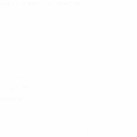
iện Tích Nhỏ Tại TPHCM
, nhất là trong bối cảnh các Startup, Freelancer và các công ty
thuê
văn phòng diện tích nhỏ tại TPHCM
uy tín, giá tốt? Cùng
hợp.
òng diện tích nhỏ tại TPHCM
h nhỏ tại TPHCM
được nhiều khách hàng lựa chọn hiện nay.
Building
hái Bình, Quận 1, TP.HCM. Từ đây, có thể di chuyển dễ dàng
ơi đây cũng tập trung rất nhiều trung tâm thương mại, cao ốc
2 USD/m2. Tòa nhà được trang bị hệ thống máy phát điện, hệ