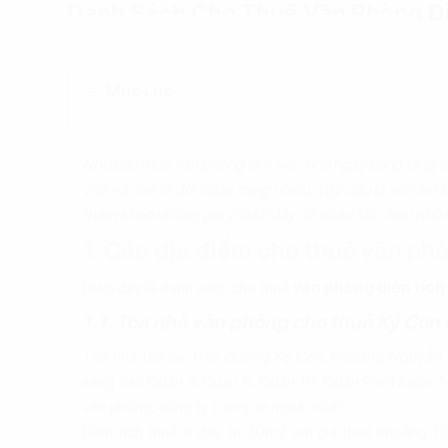
Danh Sách Cho Thuê Văn Phòng D
Mục Lục
Nhu cầu thuê văn phòng làm việc nhỏ ngày càng tăng cao
vừa và nhỏ ra đời ngày càng nhiều. Vậy đâu là nơi cho 
tham khảo những gợi ý dưới đây để có sự lựa chọn phù 
1. Các địa điểm cho thuê văn ph
Dưới đây là danh sách cho thuê
văn phòng diện tíc
1.1. Tòa nhà văn phòng cho thuê Ký Con 
Tòa nhà tọa lạc trên đường Ký Con, Phường Nguyễn T
sang các Quận 3, Quận 5, Quận 10, Quận Phú Nhuận. N
văn phòng, công ty trong và ngoài nước,…
Diện tích thuê ở đây từ 30m2 với giá thuê khoảng 1