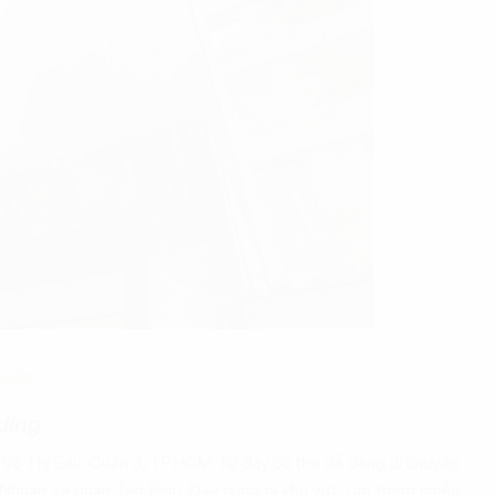
huận
ding
 Võ Thị Sáu, Quận 3, TP.HCM. Từ đây có thể dễ dàng di chuyển
 Nhuận và quận Tân Bình. Đây cũng là khu vực tập trung nhiều