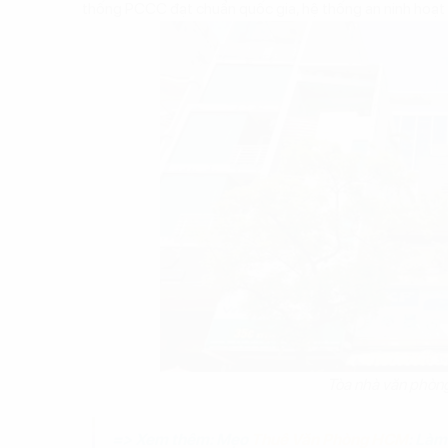
thống PCCC đạt chuẩn quốc gia, hệ thống an ninh hoạ
Tòa nhà văn phòng
=> Xem thêm: Mẹo
Thuê Văn Phòng HCM
: Làm