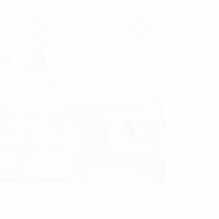
t động 24/24.
 cho thuê Ký Con Building
 Sao Để Tiết Kiệm Chi Phí?