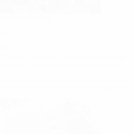
g cho thuê Samco Building
Thạnh
za
, TP.HCM, nơi có giao thông thuận lợi và sầm uất. Diện tích văn
 và lớn (trên 100m2), mang đến nhiều sự lựa chọn cho khách
 mà khách thuê còn được sử dụng các tiện ích ngoại khu như nhà
lợi thế để các cá nhân, doanh nghiệp có thể tiếp cận, gặp gỡ và