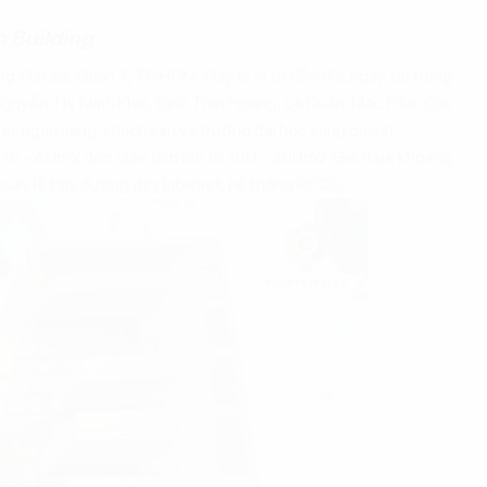
h Building
 Đakao, Quận 1, TP.HCM. Đây là vị trí đắc địa, ngay tại trung
guyễn Thị Minh Khai, Đinh Tiên Hoàng, Lê Duẩn, Mạc Đĩnh Chi,
ính, ngân hàng, khách sạn và trường đại học xung quanh.
từ 15 - 40m2 đến diện tích lớn từ 100 - 300m2. Giá thuê khoảng
quầy lễ tân, đường dây Internet, hệ thống PCCC,…