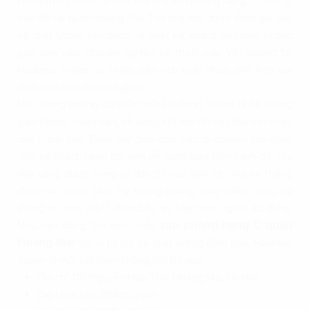
Hudland Tower
là một tòa nhà văn phòng hạng C có vị trí
đắc địa tại quận Hoàng Mai. Tòa nhà này được đánh giá cao
về chất lượng xây dựng và thiết kế, mang đến một không
gian làm việc chuyên nghiệp và thoải mái. Văn phòng tại
Hudland Tower có nhiều diện tích khác nhau, phù hợp với
nhiều loại hình doanh nghiệp.
Một trong những ưu điểm của Hudland Tower là hệ thống
giao thông thuận tiện, dễ dàng kết nối với các khu vực khác
của thành phố. Điều này giúp cho việc di chuyển của nhân
viên và khách hàng trở nên dễ dàng hơn. Bên cạnh đó, tòa
nhà cũng được trang bị đầy đủ các tiện ích như hệ thống
điều hòa trung tâm, hệ thống phòng cháy chữa cháy, hệ
thống an ninh 24/7, đảm bảo an toàn cho người sử dụng.
Nếu bạn đang tìm kiếm một
văn phòng hạng C quận
Hoàng Mai
với vị trí tốt và chất lượng đảm bảo, Hudland
Tower là một lựa chọn không thể bỏ qua.
Địa chỉ: 06 Nguyễn Hữu Thọ, Hoàng Mai, Hà Nội
Diện tích sàn: 386m2/ sàn