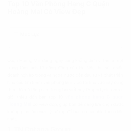
Top 10 Văn Phòng Hạng C Quận
Hoàng Mai Có View Đẹp
Mục Lục
Quận Hoàng Mai đang ngày càng khẳng định vị thế là một
trung tâm kinh tế năng động của Hà Nội, thu hút nhiều
doanh nghiệp trong và ngoài nước đến đầu tư và phát triển.
Nhu cầu tìm kiếm văn phòng làm việc tại khu vực này cũng
theo đó mà tăng cao. Trong bài viết này, Propertyplus.vn xin
giới thiệu đến bạn top 10
văn phòng hạng C quận
Hoàng Mai
có view đẹp, giúp bạn dễ dàng lựa chọn được
không gian làm việc lý tưởng để bạn có cái nhìn toàn diện
nhất.
1. TN Cotana Group: