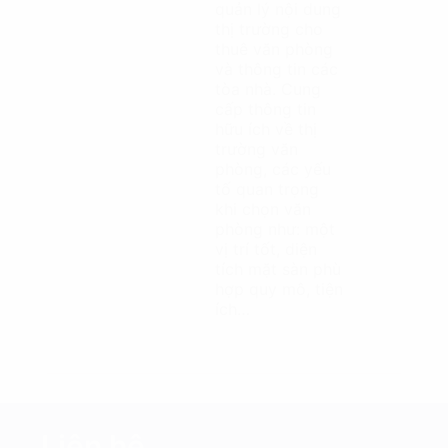
quản lý nội dung
thị trường cho
thuê văn phòng
và thông tin các
tòa nhà. Cung
cấp thông tin
hữu ích về thị
trường văn
phòng, các yếu
tố quan trọng
khi chọn văn
phòng như: một
vị trí tốt, diện
tích mặt sàn phù
hợp quy mô, tiện
ích…
Liên hệ