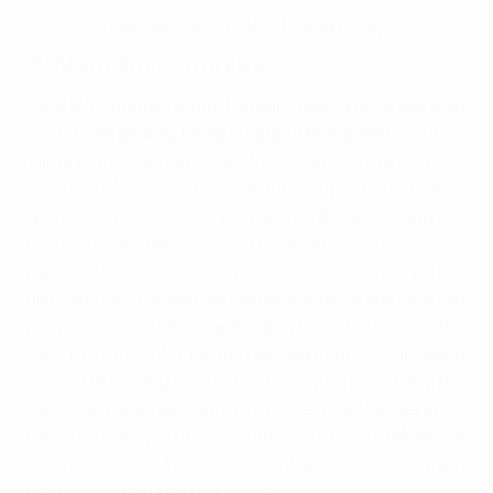
Tổng quan về tòa nhà TN Cotana Group
2. Nam Đô Complex:
Nam Đô Complex
là một khu phức hợp đa năng, bao gồm
cả khu
văn phòng hạng C quận Hoàng Mai
cho thuê.
Văn phòng tại đây được thiết kế linh hoạt, có thể tùy chỉnh
theo nhu cầu sử dụng của từng doanh nghiệp. Với không
gian mở và ánh sáng tự nhiên, Nam Đô Complex mang đến
một môi trường làm việc sáng tạo và năng động.
Ngoài ra, Nam Đô Complex còn có nhiều tiện ích nội khu
như trung tâm thương mại, nhà hàng, quán cà phê, giúp cho
nhân viên có thể dễ dàng thư giãn và giải trí sau giờ làm
việc. Đây là một lợi thế lớn, đặc biệt đối với các doanh
nghiệp trẻ và năng động, muốn tạo ra một môi trường làm
việc thoải mái và gắn kết cho nhân viên. Nếu bạn đang tìm
kiếm tòa nhà
cho thuê văn phòng hạng C Hà Nội
với
nhiều tiện ích và không gian làm việc hiện đại, Nam Đô
Complex có thể là một lựa chọn phù hợp.