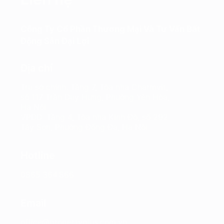
Công Ty Cổ Phần Thương Mại Và Tư Vấn Bất
Động Sản Đại Lợi
Địa chỉ
Trụ sở chính: Tầng 7, Tòa nhà Charmvit,
số 117 Trần Duy Hưng, Phường Yên Hòa,
Hà Nội
VPĐD: Tầng 4, Tòa nhà Kinh Đô, số 292
Tây Sơn, Phường Đống Đa, Hà Nội
Hotline
0865.364.866
Email
office@propertyplus.com.vn