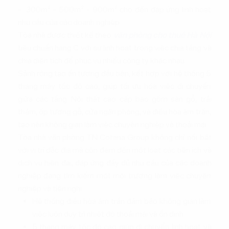
- 300m² - 500m² - 900m² cho đến đáp ứng linh hoạt
nhu cầu của các doanh nghiệp.
Tòa nhà được thiết kế theo
văn phòng cho thuê Hà Nội
tiêu chuẩn hạng C với sự linh hoạt trong việc chia tầng và
chia diện tích để phục vụ nhiều công ty khác nhau.
Sảnh rộng tạo ấn tượng đầu tiên, kết hợp với hệ thống 5
thang máy tốc độ cao, giúp tối ưu hóa việc di chuyển
giữa các tầng. Nội thất cao cấp bao gồm sàn gỗ, trải
thảm, ốp tường gỗ, cửa ngăn phòng, và điều hòa âm trần,
tạo nên không gian làm việc chuyên nghiệp và thoải mái.
Tòa nhà văn phòng TN Cotana Group không chỉ nổi bật
với vị trí đắc địa mà còn đem đến một loạt các tiện ích và
dịch vụ hiện đại, đáp ứng đầy đủ nhu cầu của các doanh
nghiệp đang tìm kiếm một môi trường làm việc chuyên
nghiệp và tiện nghi
Hệ thống điều hòa âm trần đảm bảo không gian làm
việc luôn duy trì nhiệt độ thoải mái và ổn định.
5 thang máy tốc độ cao giúp di chuyển linh hoạt và