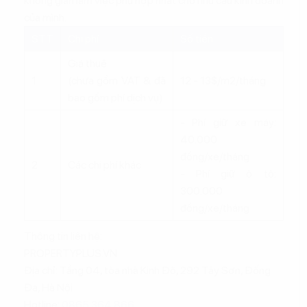
không gian làm việc phù hợp nhất cho nhu cầu kinh doanh
của mình.
STT
Chi phí
Số tiền
Giá thuê
1
(chưa gồm VAT & đã
12 - 13$/m2/tháng
bao gồm phí dịch vụ)
- Phí giữ xe máy:
40.000
đồng/xe/tháng
2
Các chi phí khác
- Phí giữ ô tô:
300.000
đồng/xe/tháng
Thông tin liên hệ:
PROPERTYPLUS.VN
Địa chỉ: Tầng 04, tòa nhà Kinh Đô, 292 Tây Sơn, Đống
Đa, Hà Nội
Hotline:
0865.364.866