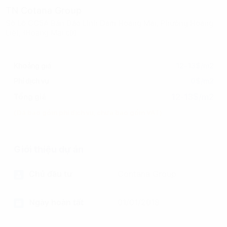
TN Cotana Group
Số Lô CC5A Bán Đảo Linh Đàm Hoàng Mai, Phường Hoàng
Liệt, (Hoàng Mai cũ)
Khoảng giá
12-13$/m2
Phí dịch vụ
0$/m2
12-13$/m2
Tổng giá
(Đã bao gồm phí dịch vụ, chưa bao gồm VAT)
Giới thiệu dự án
Chủ đầu tư
Contana Group
Ngày hoàn tất
01/01/2018