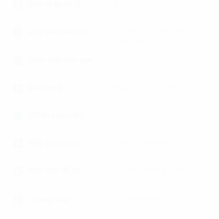
Đơn vị quản lý
Bởi chủ sở hữu
Quy mô toà nhà
Tòa nhà 11 tầng nổi & 01
tầng hầm
Diện tích mỗi sàn
500m2/sàn
Điều hoà
Điều hòa âm trần
Chiều cao trần
Máy phát điện
100% công suất
Khu vực để xe
01 tầng hầm & 1 bãi xe
ngoài
Thang máy
05 thang máy