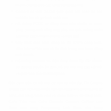
nhanh chóng giữa các tầng trong tòa nhà.
Camera an ninh 24/24 giúp giám sát toàn bộ tòa
nhà liên tục và ghi hình chính xác
Hệ thống PCCC tự động theo tiêu chuẩn an toàn,
tăng cường khả năng ứng phó với tình huống khẩn
cấp một cách nhanh chóng và hiệu quả.
Máy phát điện hoạt động tối đa 100% công suất,
đảm bảo sự liên tục và ổn định trong mọi hoạt động
kinh doanh
Hệ thống internet và điện thoại được lắp đặt sẵn và
có đường truyền ổn định, hỗ trợ mọi nhu cầu kết nối
và giao tiếp của doanh nghiệp.
Bên cạnh tiện ích nội khu cơ bản và hiện đại, TN Cotana
Group còn tích hợp nhiều tiện ích ngoại khu phong phú từ
cafe, nhà hàng, bệnh viện và nhiều dịch vụ đa dạng khác:
Cafe Tiến Hoa, Cafe Chouchi, Centery Coffee Linh
Đàm, nhà hàng Fenghueng Linh Đàm, nhà hàng