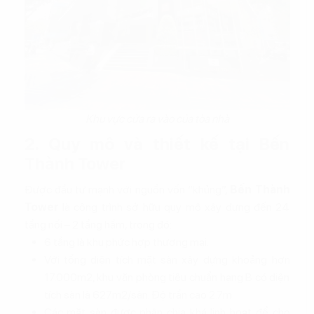
Khu vực cửa ra vào của tòa nhà
2. Quy mô và thiết kế tại Bến
Thành Tower
Được đầu tư mạnh với nguồn vốn “khủng”,
Bến Thành
Tower
là công trình sở hữu quy mô xây dựng đến 24
tầng nổi – 2 tầng hầm, trong đó:
6 tầng là khu phức hợp thương mại.
Với tổng diện tích mặt sàn xây dựng khoảng hơn
17.000m2, khu văn phòng tiêu chuẩn hạng B có diện
tích sàn là 627m2/sàn. Độ trần cao 2.7m
Các mặt sàn được phân chia khá linh hoạt để cho