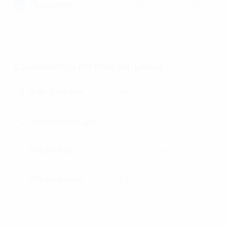
Thang máy
5 thang máy Schindler
tốc độ 2.5 m/s
Các khoản chi phí thuê văn phòng
Điện điều hòa
Bao gồm trong phí dịch
vụ
Phí làm ngoài giờ
Thỏa thuận
Phí gửi ô tô
200 usd/tháng
Phí gửi xe máy
20 usd/tháng