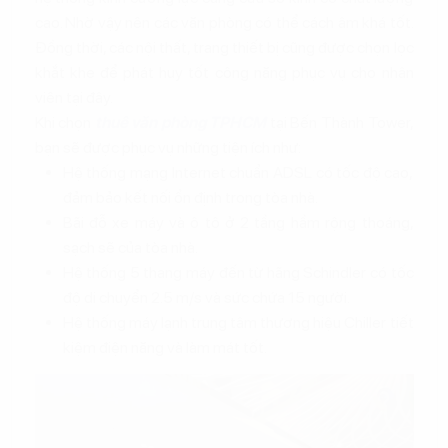
cao. Nhờ vậy nên các văn phòng có thể cách âm khá tốt.
Đồng thời, các nội thất, trang thiết bị cũng được chọn lọc
khắt khe để phát huy tốt công năng phục vụ cho nhân
viên tại đây.
Khi chọn
thuê văn phòng TPHCM
tại Bến Thành Tower,
bạn sẽ được phục vụ những tiện ích như:
Hệ thống mạng Internet chuẩn ADSL có tốc độ cao,
đảm bảo kết nối ổn định trong tòa nhà.
Bãi đỗ xe máy và ô tô ở 2 tầng hầm rộng thoáng,
sạch sẽ của tòa nhà.
Hệ thống 5 thang máy đến từ hãng Schindler có tốc
độ di chuyển 2.5 m/s và sức chứa 15 người.
Hệ thống máy lạnh trung tâm thương hiệu Chiller tiết
kiệm điện năng và làm mát tốt.