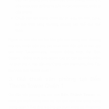
sửa chữa, bảo dưỡng và bảo trì các máy móc, thiết bị
của chung.
Chuỗi tiện ích trong chính dự án: siêu thị mini, cafe,
hồ bơi trên tầng thượng, phòng tập thể dục thể
thao…
Ngoài ra, tòa nhà tọa lạc khá gần các trung tâm thương
mại lớn, thuận tiện cho các nhân viên đến giải trí sau giờ
làm như Takashimaya, Vincom Đồng Khởi, Sài Gòn
Square... Đồng thời, bao quanh cao ốc còn có nhiều điểm
vui chơi thú vị, hấp dẫn như Công viên thành phố, Phố Tây
Bùi Viện, Sân tennis quận 1…
3. Giá thuê văn phòng tại Bến
Thành Tower Quận 1
Giá đặt văn phòng tại tòa nhà
Bến Thành Tower
có
mức giá thuê trung bình so với các tòa nhà cùng hạng
trong quận 1. Sau đây là bảng giá tham khảo do
Property