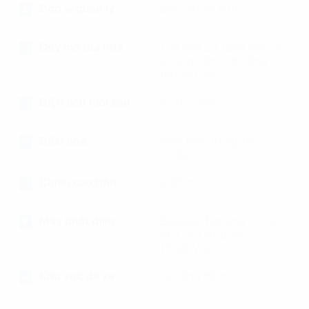
Đơn vị quản lý
Bởi chủ sở hữu
Quy mô toà nhà
Tòa nhà 24 tầng nổi và
2 tầng hầm (06 tầng
thương mại)
Diện tích mỗi sàn
627m2/sàn
Điều hoà
Máy lạnh trung tâm
Chiller
Chiều cao trần
2.65m
Máy phát điện
Backup đáp ứng 100%
nhu cầu sử dụng
1500KVA\
Khu vực để xe
02 tầng hầm