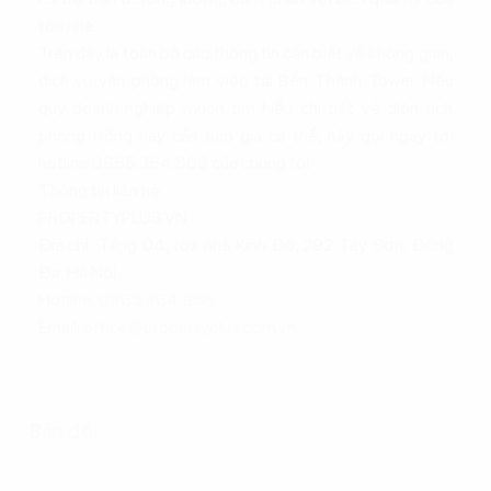
tòa nhà.
Trên đây là toàn bộ các thông tin cần biết về không gian,
dịch vụ văn phòng làm việc tại Bến Thành Tower. Nếu
quý doanh nghiệp muốn tìm hiểu chi tiết về diện tích
phòng trống hay cần báo giá cụ thể, hãy gọi ngay tới
hotline 0865.364.866 của chúng tôi.
Thông tin liên hệ:
PROPERTYPLUS.VN
Địa chỉ: Tầng 04, tòa nhà Kinh Đô, 292 Tây Sơn, Đống
Đa, Hà Nội
Hotline:
0865.364.866
Email:
office@propertyplus.com.vn
Bản đồ