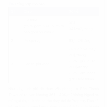
Plus
tổng hợp cho bạn:
STT
Chi phí
Số tiền
Giá thuê
30$ -
1
(chưa gồm VAT & chưa
34$/m2/tháng
bao gồm phí dịch vụ)
2
Phí dịch vụ
6$/m2/tháng
- Phí gửi xe máy:
20$/tháng
- Phí gửi ô tô:
3
Các chi phí khác
200$/tháng
- Phí làm ngoài
giờ: Thỏa thuận
Như vậy, kinh phí để thuê văn phòng tại Bến Thành
Tower sẽ rơi vào khoảng 36$ - 40$/m2/tháng. Ngoài ra,
mức giá thực tế còn có thể thay đổi do Property Plus sẽ
hỗ trợ bạn thương lượng, đàm phán với bên quản lý của