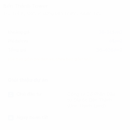
Bến Thành Tower
172-174 Ký Con, Phường Bến Thành, (Quận 1 cũ)
Khoảng giá
30-34$/m2
Phí dịch vụ
6$/m2
36-40$/m2
Tổng giá
(Đã bao gồm phí dịch vụ, chưa bao gồm VAT)
Giới thiệu dự án
Chủ đầu tư
Công ty Cổ Phần Đầu
tư Địa ốc Bến Thành
(Ben Thanh Land)
Ngày hoàn tất