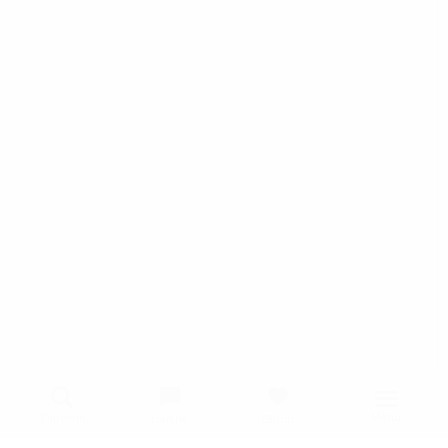
Menu
Tìm kiếm
Liên hệ
Đã lưu