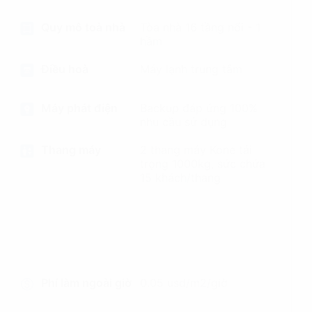
Quy mô toà nhà
Tòa nhà 16 tầng nổi - 1
hầm
Điều hoà
Máy lạnh trung tâm
Máy phát điện
Backup đáp ứng 100%
nhu cầu sử dụng
Thang máy
2 thang máy Kone tải
trọng 1000kg, sức chứa
15 khách/thang
Phí làm ngoài giờ
0.05 usd/m2/giờ