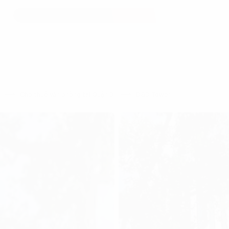
h
Cho thuê văn phòng tại Quận 3
D&D Tower