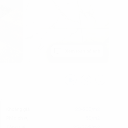
Xem toàn bộ ảnh
Khoảng giá
23-23$/m2
Phí dịch vụ
5$/m2
25-28$/m2
Tổng giá