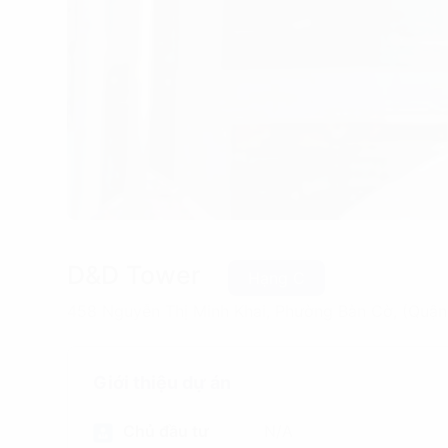
D&D Tower
Hạng C
458 Nguyễn Thị Minh Khai, Phường Bàn Cờ, (Quận
Giới thiệu dự án
Chủ đầu tư
N/A