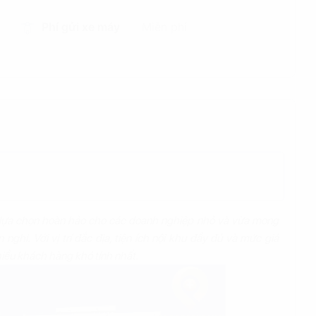
Phí gửi xe máy
Miễn phí
 lựa chọn hoàn hảo cho các doanh nghiệp nhỏ và vừa mong
ghi. Với vị trí đắc địa, tiện ích nội khu đầy đủ và mức giá
iều khách hàng khó tính nhất.