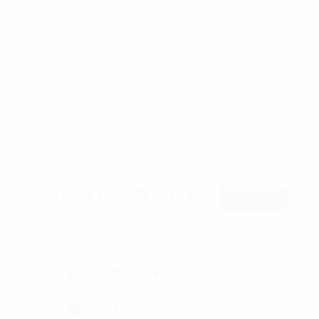
Vạn Phúc Building
Hạng C
Số 2 Núi Trúc, Phường Giảng Võ, (Quận Ba Đình c
Giới thiệu dự án
Chủ đầu tư
Công ty Cổ phần Du lịc