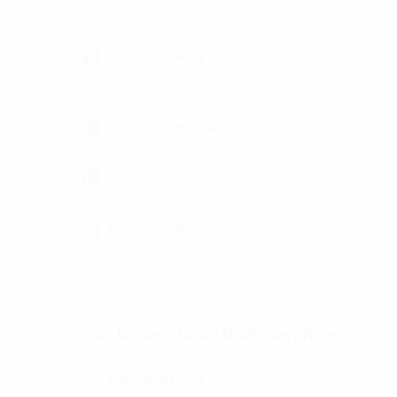
Dịch vụ Hà Nội (Hanoi
Toserco)
Đơn vị quản lý
Bởi chủ sở hữu
Diện tích mỗi sàn
500m2/sàn
Chiều cao trần
2,6 m
Khu vực để xe
Xung quanh tòa nhà
Các khoản chi phí thuê văn phòng
Điện điều hòa
Tính theo sử dụng thực
tế