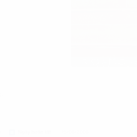
ũ)
h
Ngày hoàn tất
15/06/2006