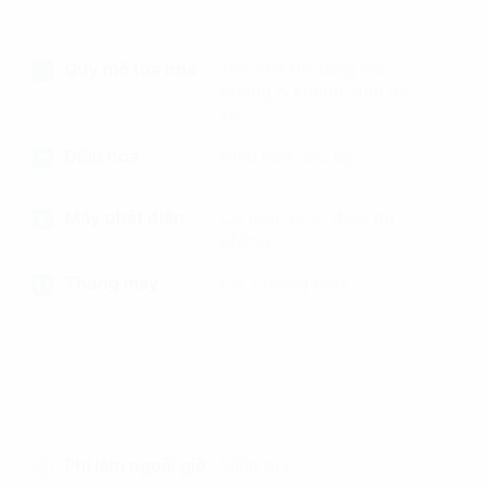
Quy mô toà nhà
Tòa nhà 06 tầng văn
phòng & khuôn viên để
xe
Điều hoà
Điều hòa cục bộ
Máy phát điện
Có máy phát điện dự
phòng
Thang máy
Có 1 thang máy
Phí làm ngoài giờ
Miễn phí