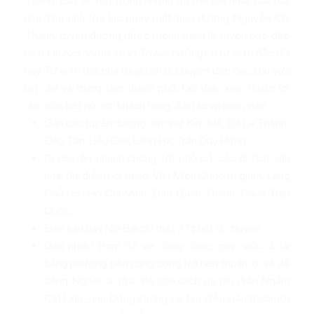
Thanh. Đây là một trong những ưu thế lớn nhất của tòa
nhà Tòa nhà tọa lạc ngay mặt tiền đường Nguyễn Chí
Thanh, tuyến đường được mệnh danh là tuyến phố đẹp
nhất Hà Nội, Vườn Xuân Tower hưởng lợi từ vị trí đắc địa
này. Từ vị trí tòa nhà thuận lợi di chuyển đến các khu vực
lân cận và trung tâm thành phố, tạo điều kiện thuận lợi
cho việc kết nối với khách hàng, đối tác và nhân viên
Gần các tuyến đường lớn như: Kim Mã, Đê La Thành,
Đào Tấn, Liễu Giai, Láng Hạ, Trần Duy Hưng…
Di chuyển nhanh chóng tới phố cổ, các di tích văn
hóa, địa điểm nổi tiếng: Văn Miếu Quốc tử giám, Lăng
Chủ tịch Hồ Chí Minh, Đền Quán Thánh, Chùa Trấn
Quốc…
Đến sân bay Nội Bài chỉ mất 27 phút di chuyển
Gần nhiều trạm đỗ xe công cộng, giúp việc đi lại
bằng phương tiện công cộng trở nên thuận lợi và dễ
dàng. Ngoài ra, tòa nhà còn cách ga tàu điện Ngầm
Cát Linh - Hà Đông không xa, tạo điều kiện thuận lợi