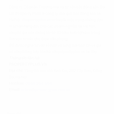
Công ty Cổ phần Thương mại và tư vấn bất động sản Đại
Lợi (Property Plus) là công ty môi giới bất động sản tại
Hà Nội.
Propertyplus.vn
tự hào là một trong những đơn
vị tư vấn hàng đầu cho các doanh nghiệp tại Hà Nội,
chuyên gia của chúng tôi có 10 năm kinh nghiệm trong
lĩnh vực tư vấn cho thuê văn phòng.
Để được nghe tư vấn kỹ hơn về từng loại tiện ích và giá
cả văn phòng, hãy liên hệ với propertyplus.vn tại đây:
Thông tin liên hệ:
PROPERTYPLUS.VN
Địa chỉ:
Tầng 04, tòa nhà Kinh Đô, 292 Tây Sơn, Đống
Đa, Hà Nội
Hotline:
0865.364.866
Email:
office@propertyplus.com.vn
Bản đồ