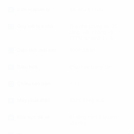
Đơn vị quản lý
Bởi chủ sở hữu
Quy mô toà nhà
Tòa nhà chung cư 25
tầng, văn phòng và
TTTM từ tầng 1 - 3.
Diện tích mỗi sàn
700m2/sàn
Điều hoà
Điều hòa trung tâm
Chiều cao trần
2,7 m
Máy phát điện
100% công suất
Khu vực để xe
01 tầng hầm & quanh
tòa nhà