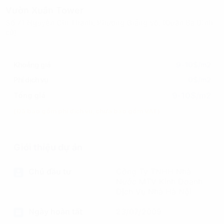
Vườn Xuân Tower
Số 71 Nguyễn Chí Thanh, Phường Giảng Võ, (Quận Ba Đình
cũ)
Khoảng giá
9-10$/m2
Phí dịch vụ
0$/m2
9-10$/m2
Tổng giá
(Đã bao gồm phí dịch vụ, chưa bao gồm VAT)
Giới thiệu dự án
Chủ đầu tư
Công Ty TNHH Nhà
Nước MTV Kinh Doanh
Dịch Vụ Nhà Hà Nội
Ngày hoàn tất
23/07/2009