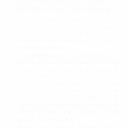
4. Văn phòng cho thuê tại tòa nhà
Vườn Xuân Tower có ưu điểm gì?
Giá thuê vô cùng rẻ: Với giá thuê chỉ từ
9$-10$/m2/tháng, Vườn Xuân Tower đang cung cấp
giá thuê văn phòng cực thu hút và cạnh tranh trên thị
trường, đây là một cách giúp giảm chi phí thuê văn
phòng của doanh nghiệp.
Vị trí đẹp tại khu vực có cảnh quan xung quanh đẹp
mắt, khu dân trí cao và kinh tế phát triển sôi động,
thuận tiện cho việc di chuyển, kết nối với các khu dân
cư đường chính và địa điểm nổi tiếng
Sảnh lễ tân sang trọng và hiện đại: Tầng 1 của Vườn
Xuân Tower được thiết kế là khu vực bố trí lễ tân
sang trọng và hiện đại, có nhân viên lễ tân và ban
quản lý công trình nhà túc trực 24/24, tạo điều kiện
thuận tiện cho khách hàng và nhân viên của doanh
nghiệp khi đến và đi từ tòa nhà.
Diện tích đa dạng: Vườn Xuân Tower cung cấp cho