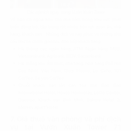
Các tiện ích ngay trong Vườn Xuân Tower
Về tiện ích ngoại khu, tòa nhà nằm trong khu vực phát
triển đồng bộ, tập trung rất nhiều tiện ích quán ăn, nhà
hàng, khách sạn… Những dịch vụ này phục vụ những nhu
cầu như tài chính, giao lưu, đón tiếp khách hàng:
Hệ thống các ngân hàng, ATM: Ngân hàng MSB,
Vietcombank, Agribank, BIDV, Sacombank..
Hệ thống khu ẩm thực, nhà hàng: Nhà hàng Phố Núi
Duy Nhất Việt Nam, Gogi House, Le Cafe, 101
Coffee, Be you Coffee…
Chuỗi khách sạn lân cận tòa nhà: Bao Son
International Hotel, House Homestay, Lotte Center,
Daewoo, Khách sạn Bình Minh, Sakura Hotel 3,
Mersey Apart’Hotel…
7. Giá thuê văn phòng và phí dịch
vụ tại Vườn Xuân Tower 71