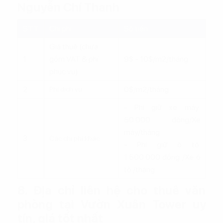
Nguyễn Chí Thanh
STT
Chi phí
Số tiền
Giá thuê (chưa
1
gồm VAT & phí
9$ - 10$/m2/tháng
phục vụ)
2
0$/m2/tháng
Phí dịch vụ
- Phí giữ xe máy:
50.000 đồng/Xe
máy/tháng
3
Các chi phí khác
- Phí giữ ô tô:
1.500.000 đồng /Xe ô
tô /tháng
8. Địa chỉ liên hệ cho thuê văn
phòng tại Vườn Xuân Tower uy
tín, giá tốt nhất