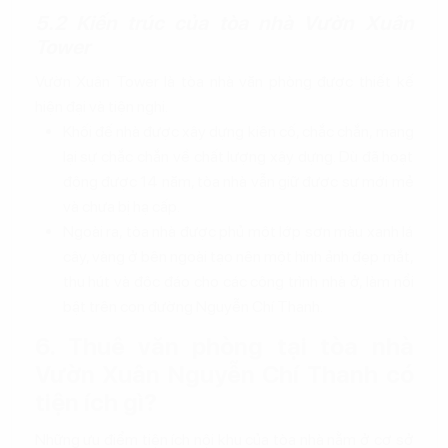
5.2 Kiến trúc của tòa nhà Vườn Xuân
Tower
Vườn Xuân Tower là tòa nhà văn phòng được thiết kế
hiện đại và tiện nghi.
Khối đế nhà được xây dựng kiên cố, chắc chắn, mang
lại sự chắc chắn về chất lượng xây dựng. Dù đã hoạt
động được 14 năm, tòa nhà vẫn giữ được sự mới mẻ
và chưa bị hạ cấp.
Ngoài ra, tòa nhà được phủ một lớp sơn màu xanh lá
cây, vàng ở bên ngoài tạo nên một hình ảnh đẹp mắt,
thu hút và độc đáo cho các công trình nhà ở, làm nổi
bật trên con đường Nguyễn Chí Thanh.
6. Thuê văn phòng tại tòa nhà
Vườn Xuân Nguyễn Chí Thanh có
tiện ích gì?
Những ưu điểm tiện ích nội khu của tòa nhà nằm ở cơ sở