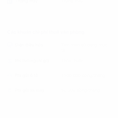
Thang máy
Thang máy
Các khoản chi phí thuê văn phòng
Điện điều hòa
Tính theo sử dụng thực
tế
Phí làm ngoài giờ
Thỏa thuận
Phí gửi ô tô
1.500.000 đồng/tháng
Phí gửi xe máy
50.000 đồng/tháng