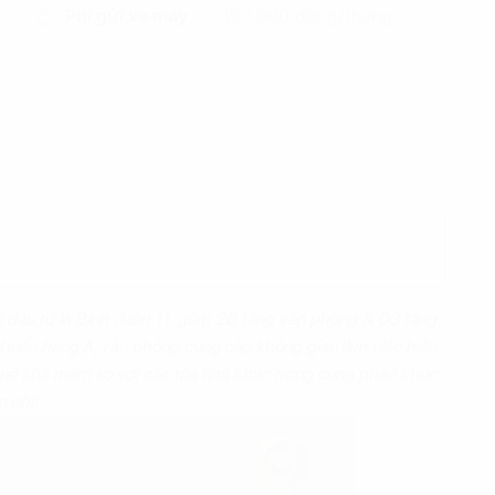
Phí gửi xe máy
100.000 đồng/tháng
đầu tư là Binh đoàn 11, gồm 26 tầng văn phòng & 03 tầng
chuẩn hạng A, văn phòng cung cấp không gian làm việc hiện
thuê khá mềm so với các tòa nhà khác trong cùng phân khúc
n phí!