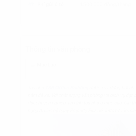
Phí gửi ô tô
1.500.000 đồng/tháng
Thông tin văn phòng
Mục Lục
Tòa nhà
789 Office Building
được xây dựng bởi chủ 
hầm để xe. Với chất lượng văn phòng và dịch vụ đạt 
đại, chuyên nghiệp, an ninh tòa nhà ở mức cao. Giá 
hạng A. Liên hệ ngay Property Plus để được tư vấn miễ