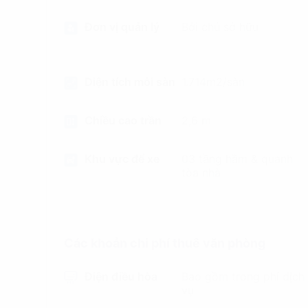
Đơn vị quản lý
Bởi chủ sở hữu
Diện tích mỗi sàn
1.714m2/sàn
Chiều cao trần
2,6 m
Khu vực để xe
03 tầng hầm & quanh
tòa nhà
Các khoản chi phí thuê văn phòng
Điện điều hòa
Bao gồm trong phí dịch
vụ