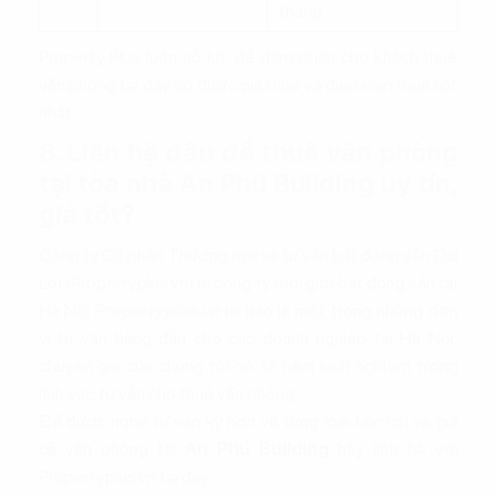
tháng
Property Plus luôn nỗ lực để đàm phán cho khách thuê
văn phòng tại đây có được giá thuê và điều kiện thuê tốt
nhất.
8. Liên hệ đâu để thuê văn phòng
tại tòa nhà An Phú Building uy tín,
giá tốt?
Công ty Cổ phần Thương mại và tư vấn bất động sản Đại
Lợi (Propertyplus.vn) là công ty môi giới bất động sản tại
Hà Nội.
Propertyplus.vn
tự hào là một trong những đơn
vị tư vấn hàng đầu cho các doanh nghiệp tại Hà Nội,
chuyên gia của chúng tôi có 12 năm kinh nghiệm trong
lĩnh vực tư vấn cho thuê văn phòng.
Để được nghe tư vấn kỹ hơn về từng loại tiện ích và giá
cả văn phòng tại
An Phú Building
hãy liên hệ với
Propertyplus.vn tại đây: