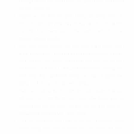
thông trở nên vô cùng thuận lợi, giảm thiểu tình trạng
ùn tắc và kẹt xe.
Ngoài ra, việc kết nối giao thông dễ dàng đến các
khu vực cửa ngõ phía Tây, trung tâm thủ đô và khu
vực Hồ Tây mang lại lợi thế cạnh tranh cho các
doanh nghiệp tại đây.
Khu vực xung quanh tòa nhà còn đang phát triển
nhanh chóng với nhiều dự án lớn như đảo Kim Cương,
khu căn hộ Thảo Điền, chuỗi biệt thự cao cấp An Phú
An Khánh, và khu TTTM Cantavil Premier mang đến
khả năng tiếp cận khách hàng cao cấp và nguồn lao
động tri thức cao cho doanh nghiệp
Gần các trường đại học lớn thu hút nguồn nhân lực
dồi dào với trình độ tri thức cao: ĐH Khoa học và
Công nghệ Hà Nội, ĐH Thủ Đô Hà Nội, ĐH Kinh tế -
ĐHQG Hà Nội, ĐH Mỏ - Địa Chất,....
Lân cận các bệnh viện lớn và cơ sở y tế khám chữa
bệnh mang đến dịch vụ chăm sóc sức khỏe tốt nhất