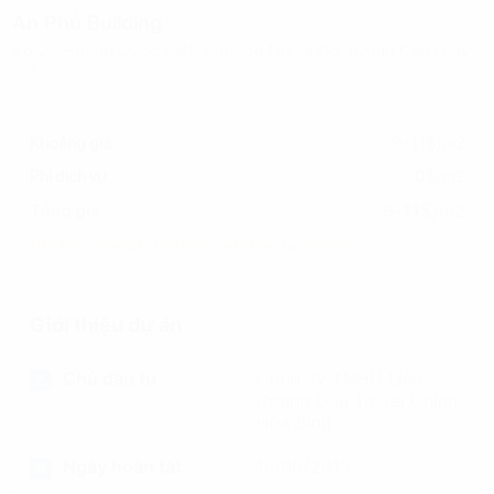
An Phú Building
Số 24 Hoàng Quốc Việt, Phường Nghĩa Đô, (Quận Cầu Giấy
cũ)
Khoảng giá
9-11$/m2
Phí dịch vụ
0$/m2
9-11$/m2
Tổng giá
(Đã bao gồm phí dịch vụ, chưa bao gồm VAT)
Giới thiệu dự án
Chủ đầu tư
Công Ty TNHH Liên
Doanh Đầu Tư Tài Chính
Hòa Bình
Ngày hoàn tất
15/08/2013