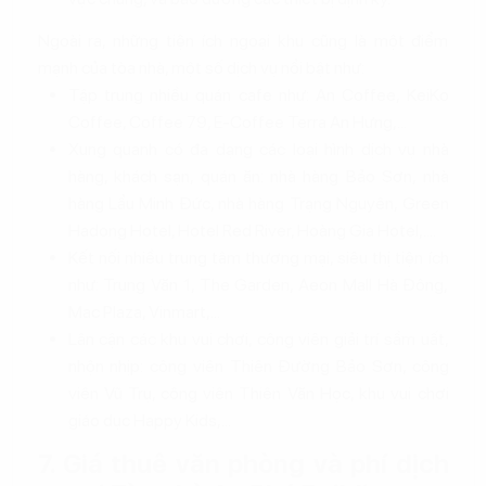
Ngoài ra, những tiện ích ngoại khu cũng là một điểm
mạnh của tòa nhà, một số dịch vụ nổi bật như:
Tập trung nhiều quán cafe như: An Coffee, KeiKo
Coffee, Coffee 79, E-Coffee Terra An Hưng,...
Xung quanh có đa dạng các loại hình dịch vụ nhà
hàng, khách sạn, quán ăn: nhà hàng Bảo Sơn, nhà
hàng Lẩu Minh Đức, nhà hàng Trạng Nguyên, Green
Hadong Hotel, Hotel Red River, Hoàng Gia Hotel,....
Kết nối nhiều trung tâm thương mại, siêu thị tiện ích
như: Trung Văn 1, The Garden, Aeon Mall Hà Đông,
Mac Plaza, Vinmart,...
Lân cận các khu vui chơi, công viên giải trí sầm uất,
nhộn nhịp: công viên Thiên Đường Bảo Sơn, công
viên Vũ Trụ, công viên Thiên Văn Học, khu vui chơi
giáo dục Happy Kids,...
7. Giá thuê văn phòng và phí dịch