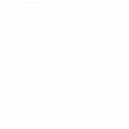
Thông tin liên hệ:
PROPERTYPLUS.VN
Địa chỉ: Tầng 06, tòa nhà Kinh Đô, 292 Tây Sơn,
Đống Đa, Hà Nội
Hotline:
0865.364.866
Email:
office@propertyplus.com.vn
Bản đồ