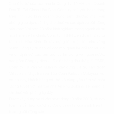
Chủ đầu tư của tòa nhà là Công Ty TNHH Liên Doanh
Đầu Tư Tài Chính Hòa Bình. Công ty chủ yếu hoạt động
trên lĩnh vực kinh doanh trung tâm thương mại, văn
phòng giao dịch, căn hộ cho thuê và các dịch vụ bất động
sản khác. Với hơn 20 năm kinh nghiệm trong ngành và sự
mạnh mẽ về tài chính, Công ty TNHH Liên doanh Đầu tư
tài chính Hòa Bình đã xây dựng lên một tòa nhà vững
mạnh. Công ty tự hào về các mối quan hệ đối tác lâu dài
và ổn định với các tên tuổi uy tín trong và ngoài nước,
bao gồm Công ty dịch vụ Địa ốc hàng đầu thế giới CBRE,
Công ty Tư vấn và Quản lý xây dựng Delta, Tập đoàn
Mitsubishi Nhật Bản và Tập đoàn Parkson Malaysia. Với
cơ sở này, khách hàng có thể vô cùng yên tâm về chất
lượng tuyệt vời mà tòa nhà An Phú Building sẽ mang lại
khi thuê văn phòng tại đây.
Được xây dựng và đi vào hoạt động từ năm 2013, tới nay
tòa nhà vẫn luôn giữ chất lượng và uy tín của mình trên thị
trường bất động sản.