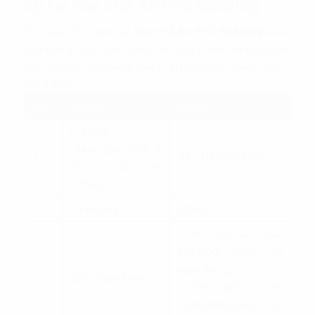
vụ tại Tòa nhà An Phú Building
Giá thuê văn phòng tại
tòa nhà An Phú Building
tại số
24 Hoàng Quốc Việt, quận Cầu Giấy, Hà Nội sẽ tùy thuộc
vào tình hình thực tế và điều kiện thị trường, tham khảo ở
bảng dưới:
STT
Chi phí
Số tiền
Giá thuê
(chưa gồm VAT &
1
9$ - 11$/m2/tháng
đã bao gồm phí
dịch vụ)
2
Phí dịch vụ
0$/m2
- Phí giữ xe máy:
150.000 đồng /xe
máy/ tháng
3
Các chi phí khác
- Phí giữ ô tô:
1.500.000 đồng/ ô tô/