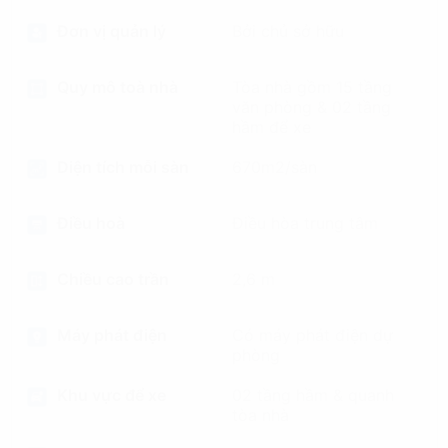
Đơn vị quản lý
Bởi chủ sở hữu
Quy mô toà nhà
Tòa nhà gồm 15 tầng
văn phòng & 02 tầng
hầm để xe
Diện tích mỗi sàn
670m2/sàn
Điều hoà
Điều hòa trung tâm
Chiều cao trần
2,6 m
Máy phát điện
Có máy phát điện dự
phòng
Khu vực để xe
02 tầng hầm & quanh
tòa nhà