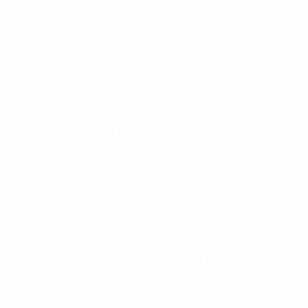
đường nét thanh thoát và ô vuông nổi bật, tạo nên
vẻ đẹp hiện đại và sang trọng.
Màu sắc chủ đạo của tòa nhà thường là màu trắng
hoặc màu sáng, tạo sự tinh tế và thu hút ánh sáng tự
nhiên, làm nổi bật kiến trúc và chi tiết của tòa nhà.
Dự án được bao bọc bởi hệ thống vách kính trong
suốt, xen kẽ với hệ thống cửa sổ lớn, tạo nên một
bức tranh tổng thể về mặt thẩm mỹ và mở cửa sổ
cho ánh sáng tự nhiên trong tòa nhà.
Sảnh lễ tân của An Phú Building thường được thiết
kế sang trọng với việc bày trí nhiều cây cảnh và ghế
ngồi chờ cho khách hàng
Khuôn viên bên ngoài với các tiện ích như cây xanh,
ghế đá tạo không gian xanh cho tòa nhà.
Tòa nhà An Phú Building không chỉ sở hữu vị trí đắc địa
mà còn là một tác phẩm kiến trúc đẳng cấp, kết hợp giữa
thiết kế hiện đại và sự tỉ mỉ trong chi tiết, tạo nên không