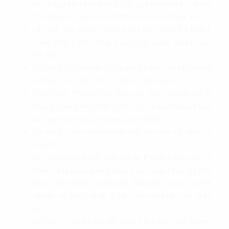
đến trung tâm thành phố, các quận nội thành, và các
tỉnh thành lân cận Hà Nội trở nên cực kỳ thuận lợi.
Lân cận các tuyến đường lớn như: Nguyễn Khánh
Toàn, Phạm Văn Đồng, Lạc Long Quân, Quan Hoa,
Kim Mã,....
Dễ dàng kết nối với các quận lớn như Tây Hồ, Đống
Đa, Nam Từ Liêm, Bắc Từ Liêm và Ba Đình,....
Thuê Văn Phòng Cầu Giấy
chỉ mất 10 phút để di
chuyển đến bến xe Mỹ Đình, một trong những trung
tâm giao thông quan trọng của Hà Nội.
Dễ dàng tiếp cận sân bay Nội Bài với 40 phút di
chuyển
Khu vực xung quanh tòa nhà An Phú Building còn có
nhiều văn phòng giao dịch của các ngân hàng lớn như
BIDV, Vietinbank, Agribank, MBBank,....giúp doanh
nghiệp dễ dàng quản lý tài chính và thực hiện giao
dịch.
Kết nối với nhiều tòa văn phòng lớn như 789 Tower,