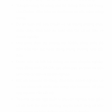
Trang bị công tơ riêng cho hệ thống điều hòa trung
tâm Daikin, đảm bảo sự thoải mái và tiết kiệm năng
lượng.
Dự án tuân thủ tiêu chuẩn về hệ thống phòng cháy
chữa cháy, đảm bảo an toàn cho tất cả cư dân và
doanh nghiệp.
Máy phát điện dự phòng với 100% công suất để
đảm bảo liên tục hoạt động trong trường hợp cắt
điện.
Được bảo vệ bởi hệ thống an ninh chuyên nghiệp
hoạt động suốt 24/24, tạo cảm giác an toàn và yên
tâm cho cư dân và doanh nghiệp.
Kết nối Internet đa dạng, đảm bảo doanh nghiệp có
sự lựa chọn với nhiều nhà cung cấp Internet để phù
hợp với nhu cầu kết nối.
Tòa nhà có đội ngũ quản lý chuyên nghiệp, bao gồm
cả vệ sinh lau dọn thường xuyên hành lang và khu
vực chung, và bảo dưỡng các thiết bị định kỳ.