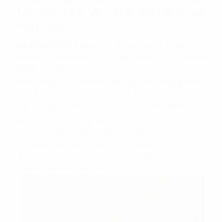
tại tòa nhà An Phú Building có
mấy loại?
An Phú Building
không chỉ là một tòa nhà có kiến trúc
đẹp mắt và sang trọng, mà còn nổi tiếng với sự linh hoạt
trong việc chia diện tích cho thuê.
Khách hàng có thể linh hoạt thích nghi với không gian làm
việc theo nhu cầu kinh doanh và mô hình của họ. Đặc
biệt, khả năng thuê nguyên sàn cũng là một điểm mạnh,
phù hợp cho các công ty lớn hoặc những doanh nghiệp
cần không gian rộng lớn để phát triển. Một số loại sàn
văn phòng phổ biến của An Phú Building như: 70m2 -
100m2 - 150m2 - 200m2 - 250m2 - 300m2 - 400m2 -
550m2 - 600m2 - 670m2.