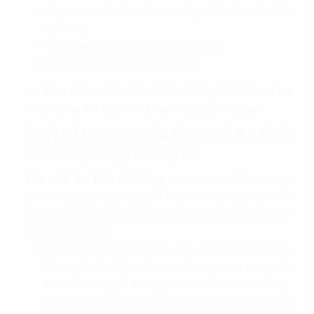
Xây dựng trên khu đất có tổng diện tích lên đến
1.200m2.
Tổng diện tích đất xây dựng là 800m2.
Diện tích mỗi sàn lên đến 670m2.
=> Xem thêm: Cho
Thuê Văn Phòng Hà Nội
- Lựa
Chọn Đáng Tin Cậy Cho Doanh Nghiệp Của Bạn
2. Vị trí tọa lạc của tòa nhà An Phú
Building có gì nổi bật?
Tòa nhà An Phú Building
tọa lạc tại số 24 Hoàng
Quốc Việt, quận Cầu Giấy, Hà Nội. Với vị trí này, dự án sở
hữu cho mình những lợi thế hoàn hảo về di chuyển và kết
nối giao thông như:
Tòa nhà An Phú Building nằm trên tuyến đường
Hoàng Quốc Việt, một trục đường quan trọng nối
liền với các tuyến đường khác như Phạm Văn Đồng,
Bưởi, và Lạc Long Quân. Điều này giúp việc di chuyển