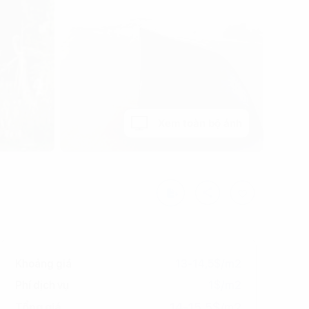
Xem toàn bộ ảnh
Khoảng giá
13-14,5$/m2
Phí dịch vụ
1$/m2
14-15,5$/m2
Tổng giá