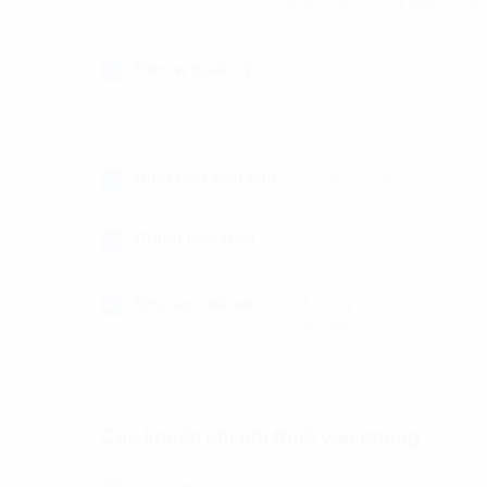
Xây dựng Dân dụng Hà
Nội – HCCI
Đơn vị quản lý
Bởi chủ sở hữu
Diện tích mỗi sàn
1.200m2/sàn
Chiều cao trần
2,7 m
Khu vực để xe
03 tầng hầm & quanh
tòa nhà
Các khoản chi phí thuê văn phòng