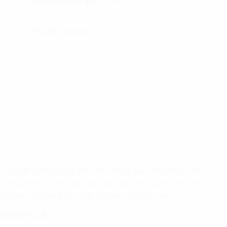
Phí làm ngoài giờ
Miễn phí
Phí gửi xe máy
Đang cập nhật
các doanh nghiệp đang tìm kiếm không gian văn phòng cho
ày mang đến sự kết hợp hoàn hảo giữa môi trường làm việc
quả làm việc cao và cảm giác thư giãn cho nhân viên.
Residence