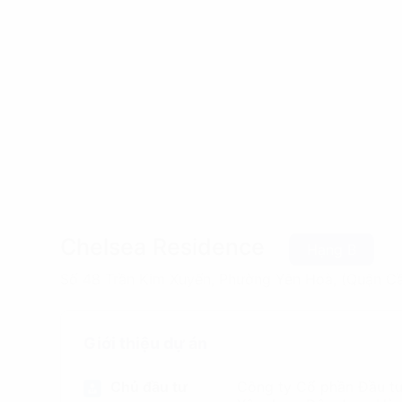
Chelsea Residence
Hạng B
Số 48 Trần Kim Xuyến, Phường Yên Hoà, (Quận Cầ
Giới thiệu dự án
Chủ đầu tư
Công ty Cổ phần Đầu t