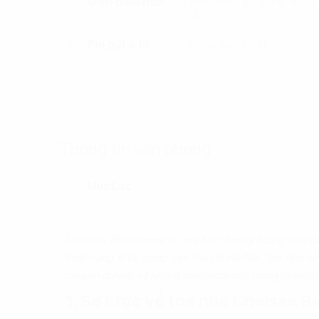
Điện điều hòa
Tính theo sử dụng thực
tế
Phí gửi ô tô
Đang cập nhật
Thông tin văn phòng
Mục Lục
Chelsea Residence
là một lựa chọn lý tưởng cho 
thuê hạng B tại trung tâm thủ đô Hà Nội. Tòa nhà n
chuyên nghiệp và không gian thoải mái, mang lại hiệu 
1. Sơ lược về tòa nhà Chelsea 