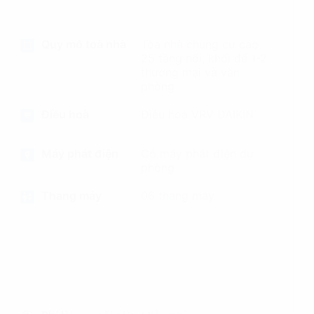
Quy mô toà nhà
Tòa nhà chung cư cao
25 tầng nổi, khối đế 1-2
thương mại và văn
phòng
Điều hoà
Điều hoà VRV DAIKIN
Máy phát điện
Có máy phát điện dự
phòng
Thang máy
06 thang máy