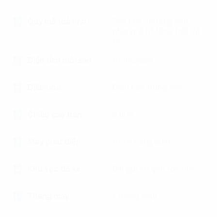
Quy mô toà nhà
Tòa nhà 09 tầng văn
phòng & 01 tầng trệt để
xe
Diện tích mỗi sàn
105m2/sàn
Điều hoà
Điều hòa trung tâm
Chiều cao trần
2,6 m
Máy phát điện
100% công suất
Khu vực để xe
Bãi gửi xe gần tòa nhà
Thang máy
1 thang máy