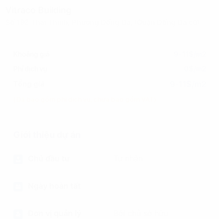
Vitraco Building
Số 192 Thái Thịnh, Phường Đống Đa, (Quận Đống Đa cũ)
Khoảng giá
9-11$/m2
Phí dịch vụ
0$/m2
9-11$/m2
Tổng giá
(Đã bao gồm phí dịch vụ, chưa bao gồm VAT)
Giới thiệu dự án
Chủ đầu tư
Tư nhân
Ngày hoàn tất
Đơn vị quản lý
Bởi chủ sở hữu