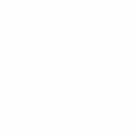
Diện tích cho thuê được chia cắt linh hoạt
Thiết kế hiện đại với đèn đá granite trang nhã, hệ thống
cửa kính cao cấp tối ưu ánh sáng tự nhiên,và cách âm
cách nhiệt. Những thiết kế tinh tế trên không chỉ tạo ra
không gian làm việc sang trọng mà còn đảm bảo sự tiện
nghi và thoải mái cho mọi người làm việc tại đây.
2. Tiện ích & dịch vụ tại tòa nhà
Vitraco 172 Thái Thịnh
Vitraco Building
được xây dựng với cơ sở hạ tầng và
trang thiết bị tiêu chuẩn để đáp ứng mọi nhu cầu của
doanh nghiệp
thuê văn phòng tại Hà Nội
:
Tòa nhà trang bị 01 thang máy tốc độ cao, giúp nhân
viên và khách hàng di chuyển một cách thuận lợi và
nhanh chóng.
Điều hòa trung tâm 2 chiều tạo ra môi trường làm
việc thoải mái, đảm bảo nhiệt độ ổn định và phù hợp