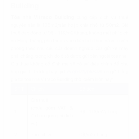
Building
Tòa nhà Vitraco Building
cung cấp dịch vụ thuê
nguyên sàn là 105m2/sàn hoặc chia nhỏ từ 50m2. Giá
thuê dao động từ 9$ - 11$/m2/tháng, không mất phí dịch
vụ. Hàng tháng, phụ thuộc vào diện tích thuê và vị trí văn
phòng theo nhu cầu của doanh nghiệp. Giá gửi xe máy
phải chăng, trong khi đó ô tô được gửi bên ngoài tòa nhà
Giá thuê không cố định mà sẽ có sự điều chỉnh để phù
hợp giá thị trường bấy giờ.
Propertyplus.vn
xin gửi bảng
giá tại tòa nhà Vitraco Building thời điểm hiện nay:
STT
Chi phí
Số tiền
Giá thuê
(chưa gồm VAT &
1
9$ - 11$/m2/tháng
đã bao gồm phí dịch
vụ)
2
Phí dịch vụ
0$/m2/tháng