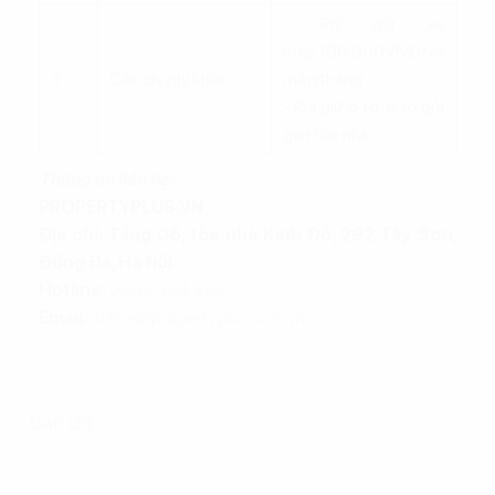
- Phí giữ xe
máy:100.000VNĐ/xe
3
Các chi phí khác
máy/tháng
- Phí giữ ô tô: ô tô gửi
gần tòa nhà
Thông tin liên hệ:
PROPERTYPLUS.VN
Địa chỉ: Tầng 06, tòa nhà Kinh Đô, 292 Tây Sơn,
Đống Đa, Hà Nội
Hotline:
0865.364.866
Email:
office@propertyplus.com.vn
Bản đồ