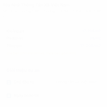
Tòa Nhà Thông Tấn Xã Việt Nam
Số 79 Lý Thường Kiệt , Phường Cửa Nam, (Quận Hoàn Kiếm
cũ)
Khoảng giá
17-20$/m2
Phí dịch vụ
0$/m2
17-20$/m2
Tổng giá
(Đã bao gồm phí dịch vụ, chưa bao gồm VAT)
Giới thiệu dự án
Chủ đầu tư
Thông tấn xã Việt Nam
Ngày hoàn tất