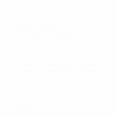
nhà Thông Tấn Xã Việt Nam không chỉ là trụ sở chính của
Thông Tấn Xã Việt Nam mà còn nằm ở vị trí chiến lược
giữa trung tâm kinh doanh, cơ quan nhà nước, và các
doanh nghiệp thương mại.
Nằm gần ngã tư Lý Thường Kiệt - Quán Sứ
Mặt tiền đường rộng gần 50m, tạo điều kiện thuận
lợi cho việc phát triển giao thương.
Vị trí đắc địa này đặt tòa nhà trong khu vực tập trung
nhiều cơ quan hành chính lớn, đại sứ quán các nước
và nhiều tòa nhà văn phòng cho thuê, bao gồm cả
các dự án cao cấp như TNR Trần Hưng Đạo, Capital
Tower, Hà Nội Towers, Sao Bắc, Hồng Hà Center,
Pacific Place.
Nằm cách Ga Hà Nội và Quảng trường 1/5 chưa đầy
500m
Chỉ 1km từ Hồ Hoàn Kiếm và trung tâm thương mại
Tràng Tiền
Các cơ quan hành chính lân cận tòa nhà như: Báo An