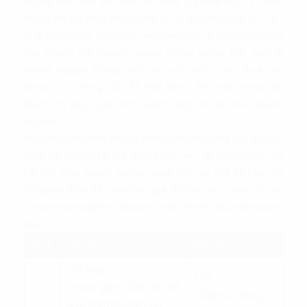
phòng cho thuê linh hoạt với mức giá thuê hợp lý. Theo
thông tin, giá thuê văn phòng tại dự án dao động từ 17$ -
20$/m2/tháng, tùy thuộc vào diện tích và vị trí cụ thể của
văn phòng mà doanh nghiệp mong muốn. Đặc biệt là
doanh nghiệp không phải chịu phí dịch vụ khi thuê văn
phòng tại Thông Tấn Xã Việt Nam, điều này là một ưu
điểm lớn giúp giảm bớt gánh nặng chi phí cho doanh
nghiệp.
Hiện nay, Property Plus là đơn vị chuyên cung cấp dịch vụ
thuê văn phòng tại tòa nhà này và các văn phòng khác tại
Hà Nội. Các doanh nghiệp quan tâm có thể liên hệ với
Property Plus để nhận báo giá chi tiết và tư vấn về các
tùy chọn phòng làm việc phù hợp với nhu cầu kinh doanh
của họ.
STT
Chi phí
Số tiền
Giá thuê
17$ -
1
(chưa gồm VAT & đã
20$/m2/tháng
bao gồm phí dịch vụ)