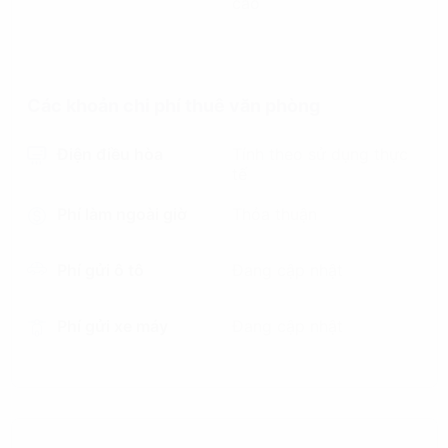
cao
Các khoản chi phí thuê văn phòng
Điện điều hòa
Tính theo sử dụng thực
tế
Phí làm ngoài giờ
Thỏa thuận
Phí gửi ô tô
Đang cập nhật
Phí gửi xe máy
Đang cập nhật