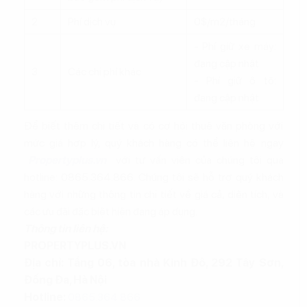
2
Phí dịch vụ
0$/m2/tháng
- Phí giữ xe máy:
đang cập nhật
3
Các chi phí khác
- Phí giữ ô tô:
đang cập nhật
Để biết thêm chi tiết và có cơ hội thuê văn phòng với
mức giá hợp lý, quý khách hàng có thể liên hệ ngay
Propertyplus.vn
với tư vấn viên của chúng tôi qua
hotline: 0865.364.866. Chúng tôi sẽ hỗ trợ quý khách
hàng với những thông tin chi tiết về giá cả, diện tích, và
các ưu đãi đặc biệt hiện đang áp dụng.
Thông tin liên hệ:
PROPERTYPLUS.VN
Địa chỉ: Tầng 06, tòa nhà Kinh Đô, 292 Tây Sơn,
Đống Đa, Hà Nội
Hotline:
0865.364.866