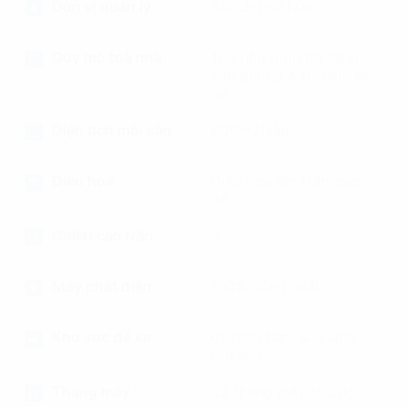
Đơn vị quản lý
Bởi chủ sở hữu
Quy mô toà nhà
Tòa nhà gồm 08 tầng
văn phòng & 01 hầm để
xe
Diện tích mỗi sàn
600m2/sàn
Điều hoà
Điều hòa âm trần cục
bộ
Chiều cao trần
3 m
Máy phát điện
100% công suất
Khu vực để xe
01 tầng hầm & quanh
tòa nhà
Thang máy
02 thang máy tốc độ