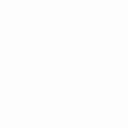
Chuỗi nhà hàng và quán cà phê nổi tiếng như Cộng
Cà phê, AHA Cafe, nhà hàng Gong Cha, Nhà Hàng
Nhật Bản Kimono, Nhà Hàng Chay Tâm An Lạc, nhà
hàng Paris Gâteaux... đều gần kề, tạo không khí phố
cổ độc đáo.
Khách sạn và trung tâm tổ chức sự kiện: Khu vực này
đầy đủ với các lựa chọn sang trọng như Khách Sạn
Movenpick, Mercure La Gare, Mia Casa by Satori,
Mường Thanh Grand Hà Nội Centre Hotel, Melia
Hanoi…
Ngân hàng và ATM: Các chi nhánh của Vietinbank,
Vietcombank, TPbank, BIDV, ACB, VIB, Sacombank
đều có mặt, hỗ trợ giao dịch tài chính.
4. Giá thuê văn phòng tòa Thông
Tấn Xã Việt Nam
Tòa nhà Thông Tấn Xã Việt Nam
cung cấp văn