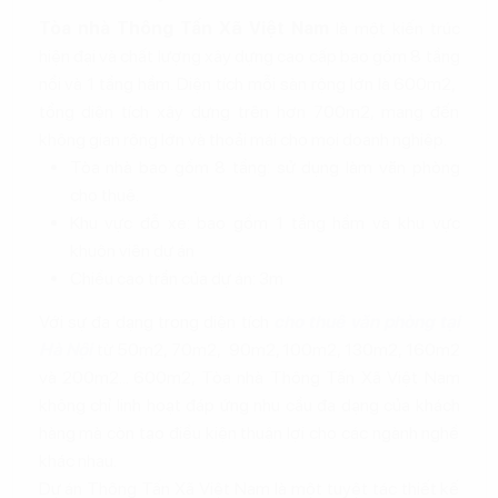
Tòa nhà Thông Tấn Xã Việt Nam
là một kiến trúc
hiện đại và chất lượng xây dựng cao cấp bao gồm 8 tầng
nổi và 1 tầng hầm. Diện tích mỗi sàn rộng lớn là 600m2,
tổng diện tích xây dựng trên hơn 700m2, mang đến
không gian rộng lớn và thoải mái cho mọi doanh nghiệp.
Tòa nhà bao gồm 8 tầng: sử dụng làm văn phòng
cho thuê.
Khu vực đỗ xe: bao gồm 1 tầng hầm và khu vực
khuôn viên dự án
Chiều cao trần của dự án: 3m
Với sự đa dạng trong diện tích
cho thuê văn phòng tại
Hà Nội
từ 50m2, 70m2, 90m2, 100m2, 130m2, 160m2
và 200m2... 600m2, Tòa nhà Thông Tấn Xã Việt Nam
không chỉ linh hoạt đáp ứng nhu cầu đa dạng của khách
hàng mà còn tạo điều kiện thuận lợi cho các ngành nghề
khác nhau.
Dự án Thông Tấn Xã Việt Nam là một tuyệt tác thiết kế