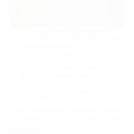
02 thang máy nằm đối diện cửa ra vào tòa nhà
Hệ thống điều hòa hoạt động ổn định, mang lại môi
trường làm việc thoải mái
Camera an ninh hoạt động 24/7 để đảm bảo an ninh
và trật tự cho toàn bộ tòa nhà.
Hệ thống dự phòng hoạt động 100% công suất,
đảm bảo tiếp tục cung cấp điện khi xảy ra sự cố mất
điện.
Phòng cháy chữa cháy tiêu chuẩn, lắp đặt bình chữa
cháy mỗi tầng của tòa nhà
Tọa lạc tại trung tâm phố cổ, Tòa nhà Thông Tấn Xã Việt
Nam tận hưởng sự thuận tiện từ hạ tầng tiện ích đồng bộ
và hoàn chỉnh của khu vực lân cận. Các tiện ích xung
quanh bao gồm: