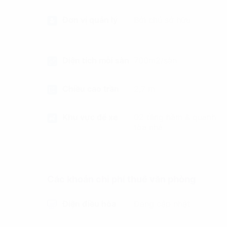
Đơn vị quản lý
Bởi chủ sở hữu
Diện tích mỗi sàn
700m2/sàn
Chiều cao trần
2,7 m
Khu vực để xe
02 tầng hầm & quanh
tòa nhà
Các khoản chi phí thuê văn phòng
Điện điều hòa
Đang cập nhật