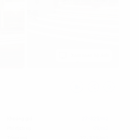
Xem toàn bộ ảnh
Khoảng giá
27-32$/m2
Phí dịch vụ
0$/m2
27-32$/m2
Tổng giá