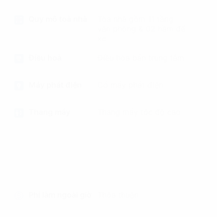
Quy mô toà nhà
Tòa nhà gồm 11 tầng
văn phòng & 02 hầm để
xe
Điều hoà
Điều hòa bán trung tâm
Máy phát điện
Có máy phát điện
Thang máy
Thang máy tốc độ cao
Phí làm ngoài giờ
Thỏa thuận