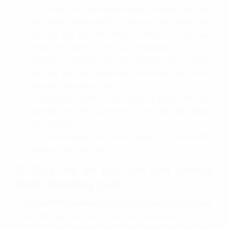
1, 2, 4 và 5 trở nên nhanh chóng và thuận tiện. Điều
này không chỉ giúp kết nối mạng lưới giao thông hiệu
quả mà còn tạo điều kiện lý tưởng cho mọi hoạt
động kinh doanh và sinh hoạt hàng ngày.
Đường Võ Văn Kiệt rộng lớn lên đến 70m và 10 làn
xe, điều này giúp tránh được tình trạng kẹt xe của
tòa nhà vào giờ cao điểm.
Trong phạm vi gần, từ tòa nhà dễ di chuyển đến các
địa điểm nổi tiếng của thành phố như Bến Nhà Rồng,
Bến Vân Đồn…
Chỉ mất khoảng 30p để di chuyển từ tòa nhà đến
Sân bay Tân Sơn Nhất.
2. Quy mô và tiện ích văn phòng
BMC Building quận 1
Tòa nhà
BMC building
cho thuê văn phòng HCM
hạng
B cao 20 tầng và 1 trệt và 1 lửng và 02 tầng hầm
Tổng diện tích cho thuê văn phòng lên tới hơn