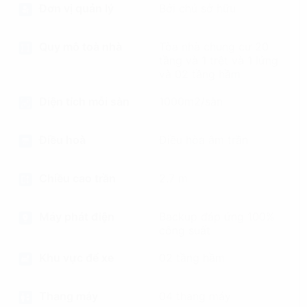
Đơn vị quản lý
Bởi chủ sở hữu
Quy mô toà nhà
Tòa nhà chung cư 20
tầng và 1 trệt và 1 lửng
và 02 tầng hầm
Diện tích mỗi sàn
1000m2/sàn
Điều hoà
Điều hòa âm trần
Chiều cao trần
2.7 m
Máy phát điện
Backup đáp ứng 100%
công suất
Khu vực để xe
02 tầng hầm
Thang máy
04 thang máy