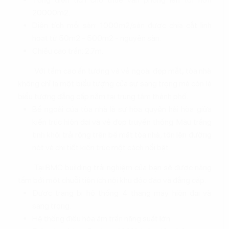
20000m2.
Diện tích mỗi sàn: 1000m2/sàn được chia cắt linh
hoạt từ 50m2 - 500m2 - nguyên sàn.
Chiều cao trần: 2.7m.
Với tầm cao ấn tượng và vẻ ngoài đẹp mắt, tòa nhà
không chỉ là một biểu tượng của sự sang trọng mà còn là
biểu tượng đẳng cấp nằm tại trung tâm thành phố.
Bề ngoài của tòa nhà là sự hòa quyện hài hòa giữa
kiến trúc hiện đại và vẻ đẹp truyền thống. Màu trắng
tinh khôi trải rộng trên bề mặt tòa nhà, tôn lên đường
nét và chi tiết kiến trúc một cách nổi bật.
Tại BMC building trải nghiệm của bạn sẽ được nâng
tầm bởi một chuỗi tiện ích nội khu độc đáo và đẳng cấp.
Được trang bị hệ thống 4 thang máy hiện đại và
sang trọng.
Hệ thống điều hòa âm trần năng suất lớn.