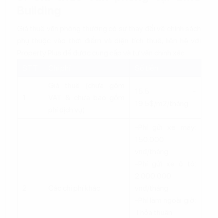
Building
Giá thuê văn phòng thường có sự thay đổi về chính sách
phụ thuộc vào thời điểm và diện tích thuê, liên hệ với
Property Plus để được cung cấp và tư vấn chính xác:
STT
Chi phí
Số tiền
Giá thuê (chưa gồm
15.5 -
1
VAT & chưa bao gồm
19.5$/m2/tháng
phí dịch vụ)
-Phí gửi xe máy:
150.000
vnđ/tháng
-Phí gửi xe ô tô:
2.000.000
2
Các chi phí khác
vnđ/tháng
-Phí làm ngoài giờ:
Thỏa thuận