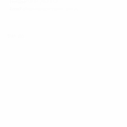
Hotline:
0865.364.866
Email
:
office@propertyplus.com.vn
Bản đồ