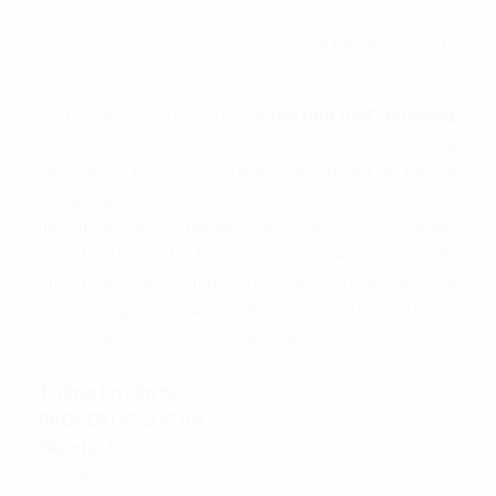
- Điện điều hòa:
Đã bao gồm trong
giá thuê
Đây là thông tin chi tiết về
tòa nhà BMC building
,
bao gồm vị trí và các tiện ích dịch vụ mà tòa nhà cung
cấp. Chúng tôi hy vọng rằng những thông tin này sẽ
mang lại giá trị và hỗ trợ cho doanh nghiệp của quý vị. Đội
ngũ tư vấn chuyên nghiệp của
Property Plus
luôn sẵn
lòng đón tiếp và hỗ trợ quý vị trong việc lựa chọn văn
phòng cho thuê phù hợp với nhu cầu và mong muốn của
quý vị. Đừng ngần ngại, hãy liên hệ ngay với chúng tôi qua
số hotline 0865.364.866 để nhận được sự tư vấn tận
tâm!
Thông tin liên hệ:
PROPERTYPLUS.VN
Địa chỉ
: Tầng 04, tòa nhà Kinh Đô, 292 Tây Sơn, Đống
Đa, Hà Nội