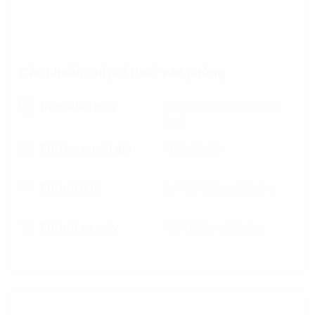
Các khoản chi phí thuê văn phòng
Điện điều hòa
Đã bao gồm trong giá
thuê
Phí làm ngoài giờ
Thỏa thuận
Phí gửi ô tô
2,000,000 vnd/tháng
Phí gửi xe máy
150.000 vnd/tháng