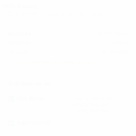
BMC Building
422 Võ Văn Kiệt, Phường Cầu Ông Lãnh, (Quận 1 cũ)
Khoảng giá
15,5-19,5$/m2
Phí dịch vụ
0,5$/m2
16-20$/m2
Tổng giá
(Đã bao gồm phí dịch vụ, chưa bao gồm VAT)
Giới thiệu dự án
Chủ đầu tư
Công ty TNHH MTV
VLXD & Xây Lắp
Thương Mại BMC
Ngày hoàn tất