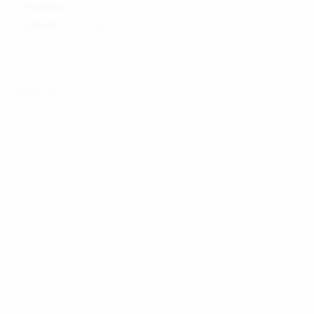
Hotline:
0865.364.866
Email:
office@propertyplus.com.vn
Bản đồ