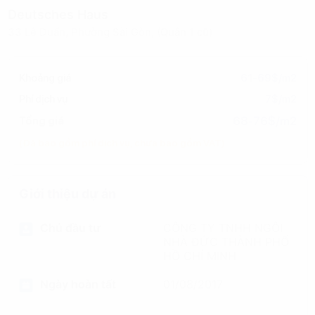
Deutsches Haus
33 Lê Duẩn, Phường Sài Gòn, (Quận 1 cũ)
Khoảng giá
61-69$/m2
Phí dịch vụ
7$/m2
68-76$/m2
Tổng giá
(Đã bao gồm phí dịch vụ, chưa bao gồm VAT)
Giới thiệu dự án
Chủ đầu tư
CÔNG TY TNHH NGÔI
NHÀ ĐỨC THÀNH PHỐ
HỒ CHÍ MINH
Ngày hoàn tất
01/08/2017