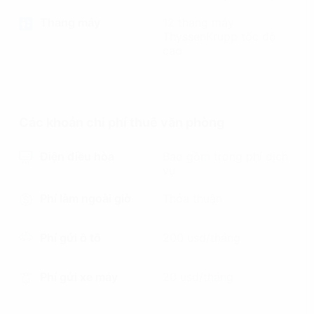
Thang máy
12 thang máy
ThyssenKrupp tốc độ
cao
Các khoản chi phí thuê văn phòng
Điện điều hòa
Bao gồm trong phí dịch
vụ
Phí làm ngoài giờ
Thỏa thuận
Phí gửi ô tô
200 usd/tháng
Phí gửi xe máy
20 usd/tháng