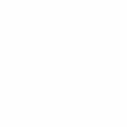
Nhìn chung, mức giá thuê có thể thấy là từ 68- 76$/m2/
tháng rất phù hợp so với chất lượng tòa nhà. Chúng tôi
tin rằng
Deutsches Haus
là lựa chọn hoàn hảo cho văn
phòng của bạn. Với kiến trúc hiện đại, tiện nghi vượt trội
và vị trí đắc địa, tòa nhà này sẽ đáp ứng mọi nhu cầu của
doanh nghiệp và mang lại không gian làm việc chất lượng
để thúc đẩy sự phát triển và thành công.
Đội ngũ tư vấn chuyên nghiệp của
Propertyplus.vn
, với
số điện thoại hotline 0865.364.866, sẵn sàng lắng nghe
và đồng hành cùng bạn. Chúng tôi cam kết cung cấp
thông tin chi tiết, tư vấn chính xác và giúp bạn tìm ra giải
pháp văn phòng cho thuê tốt nhất phù hợp với nhu cầu
và ngân sách của doanh nghiệp.
Thông tin liên hệ:
PROPERTYPLUS.VN
Địa chỉ: Tầng 04, tòa nhà Kinh Đô, 292 Tây Sơn,
Đống Đa, Hà Nội