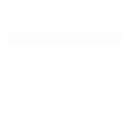
Deutsches Haus
Giá thuê văn phòng có sự thay đổi về chính sách phụ
thuộc vào thời điểm và diện tích thuê, liên hệ với
Property Plus để được cung cấp và tư vấn chính xác:
STT
Chi phí
Số tiền
Giá thuê
61 -
1
(chưa gồm VAT & chưa
69$/m2/tháng
bao gồm phí dịch vụ)
2
Phí dịch vụ
7$/m2/tháng
-Phí gửi xe máy:
20 usd/tháng
-Phí gửi xe ô tô:
3
Các chi phí khác
200 usd/tháng
-Phí làm ngoài
giờ: thỏa thuận