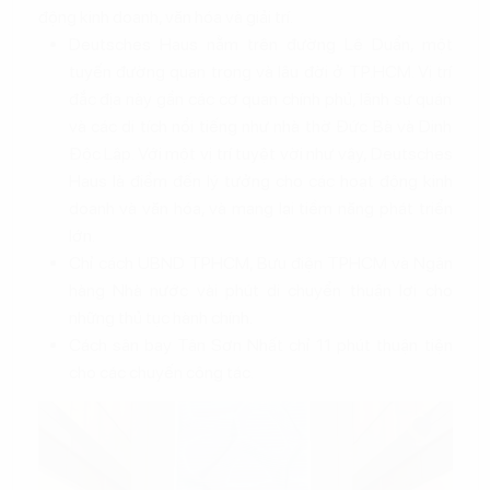
động kinh doanh, văn hóa và giải trí.
Deutsches Haus nằm trên đường Lê Duẩn, một
tuyến đường quan trọng và lâu đời ở TP.HCM. Vị trí
đắc địa này gần các cơ quan chính phủ, lãnh sự quán
và các di tích nổi tiếng như nhà thờ Đức Bà và Dinh
Độc Lập. Với một vị trí tuyệt vời như vậy, Deutsches
Haus là điểm đến lý tưởng cho các hoạt động kinh
doanh và văn hóa, và mang lại tiềm năng phát triển
lớn.
Chỉ cách UBND TPHCM, Bưu điện TPHCM và Ngân
hàng Nhà nước vài phút di chuyển thuận lợi cho
những thủ tục hành chính.
Cách sân bay Tân Sơn Nhất chỉ 11 phút thuận tiện
cho các chuyến công tác.