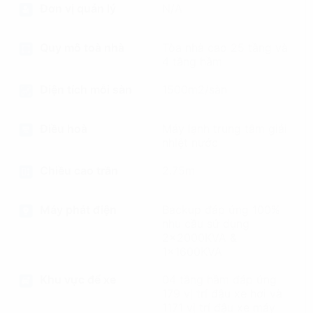
Đơn vị quản lý
N/A
Quy mô toà nhà
Tòa nhà cao 25 tầng và
4 tầng hầm
Diện tích mỗi sàn
1500m2/sàn
Điều hoà
Máy lạnh trung tâm giải
nhiệt nước
Chiều cao trần
2.75m
Máy phát điện
Backup đáp ứng 100%
nhu cầu sử dụng
2x2000KVA &
1x1600KVA
Khu vực để xe
04 tầng hầm đáp ứng
179 vị trí đậu xe hơi và
1171 vị trí đậu xe máy