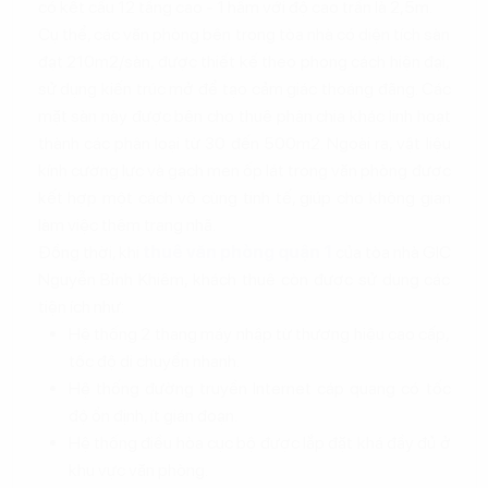
có kết cấu 12 tầng cao - 1 hầm với độ cao trần là 2,5m.
Cụ thể, các văn phòng bên trong tòa nhà có diện tích sàn
đạt 210m2/sàn, được thiết kế theo phong cách hiện đại,
sử dụng kiến trúc mở để tạo cảm giác thoáng đãng. Các
mặt sàn này được bên cho thuê phân chia khác linh hoạt
thành các phân loại từ 30 đến 500m2. Ngoài ra, vật liệu
kính cường lực và gạch men ốp lát trong văn phòng được
kết hợp một cách vô cùng tinh tế, giúp cho không gian
làm việc thêm trang nhã.
Đồng thời, khi
thuê văn phòng quận 1
của tòa nhà GIC
Nguyễn Bỉnh Khiêm, khách thuê còn được sử dụng các
tiện ích như:
Hệ thống 2 thang máy nhập từ thương hiệu cao cấp,
tốc độ di chuyển nhanh.
Hệ thống đường truyền Internet cáp quang có tốc
độ ổn định, ít gián đoạn.
Hệ thống điều hòa cục bộ được lắp đặt khá đầy đủ ở
khu vực văn phòng.