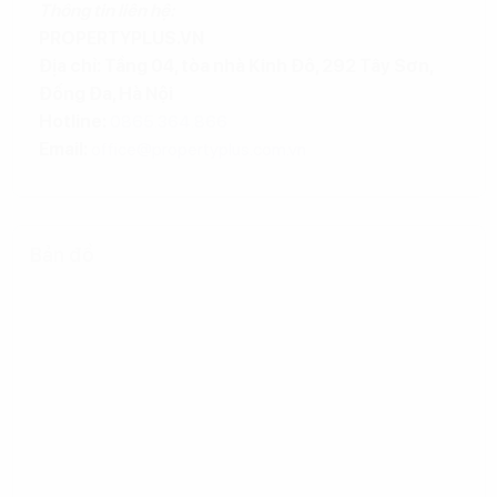
Thông tin liên hệ:
PROPERTYPLUS.VN
Địa chỉ: Tầng 04, tòa nhà Kinh Đô, 292 Tây Sơn,
Đống Đa, Hà Nội
Hotline:
0865.364.866
Email:
office@propertyplus.com.vn
Bản đồ