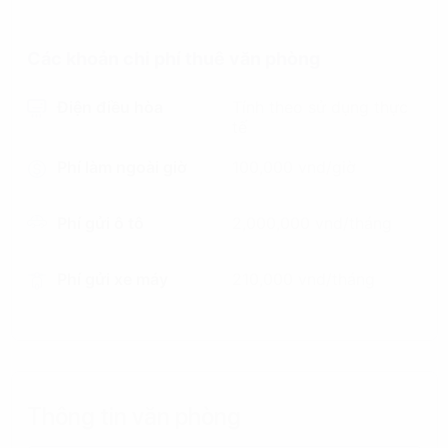
Các khoản chi phí thuê văn phòng
Điện điều hòa
Tính theo sử dụng thực
tế
Phí làm ngoài giờ
100,000 vnd/giờ
Phí gửi ô tô
2,000,000 vnd/tháng
Phí gửi xe máy
210,000 vnd/tháng
Thông tin văn phòng