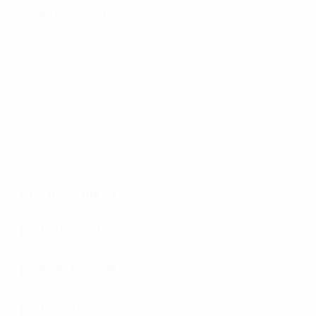
GIC Nguyễn Bỉnh Khiêm
Số 33 Nguyễn Bỉnh Khiêm, Phường Tân Định, (Quận 1 cũ)
Khoảng giá
15-19$/m2
Phí dịch vụ
3$/m2
18-22$/m2
Tổng giá
(Đã bao gồm phí dịch vụ, chưa bao gồm VAT)
Giới thiệu dự án
Chủ đầu tư
Tư nhân
Ngày hoàn tất
Đơn vị quản lý
N/A