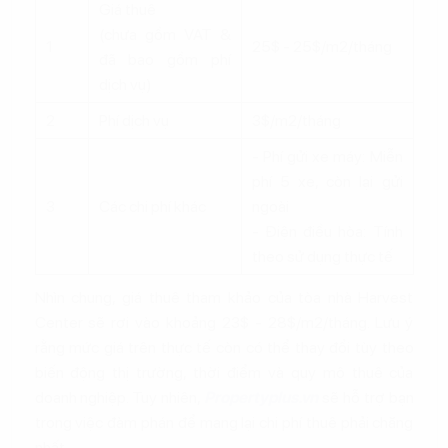
Giá thuê
(chưa gồm VAT &
1
25$ - 25$/m2/tháng
đã bao gồm phí
dịch vụ)
2
Phí dịch vụ
3$/m2/tháng
- Phí gửi xe máy: Miễn
phí 5 xe, còn lại gửi
3
Các chi phí khác
ngoài
- Điện điều hòa: Tính
theo sử dụng thực tế
Nhìn chung, giá thuê tham khảo của tòa nhà Harvest
Center sẽ rơi vào khoảng 23$ - 28$/m2/tháng. Lưu ý
rằng mức giá trên thực tế còn có thể thay đổi tùy theo
biến động thị trường, thời điểm và quy mô thuê của
doanh nghiệp. Tuy nhiên,
Propertyplus.vn
sẽ hỗ trợ bạn
trong việc đàm phán để mang lại chi phí thuê phải chăng
nhất.