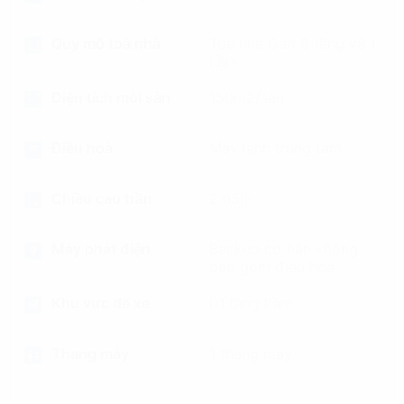
Quy mô toà nhà
Tòa nhà Cao 8 tầng và 1
hầm
Diện tích mỗi sàn
150m2/sàn
Điều hoà
Máy lạnh trung tâm
Chiều cao trần
2.65m
Máy phát điện
Backup cơ bản không
bao gồm điều hòa
Khu vực để xe
01 tầng hầm
Thang máy
1 thang máy