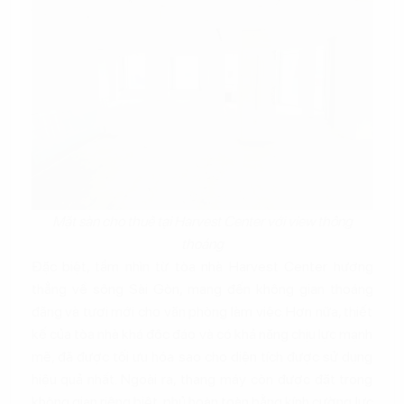
Mặt sàn cho thuê tại Harvest Center với view thông
thoáng
Đặc biệt, tầm nhìn từ tòa nhà Harvest Center hướng
thẳng về sông Sài Gòn, mang đến không gian thoáng
đãng và tươi mới cho văn phòng làm việc. Hơn nữa, thiết
kế của tòa nhà khá độc đáo và có khả năng chịu lực mạnh
mẽ, đã được tối ưu hóa sao cho diện tích được sử dụng
hiệu quả nhất. Ngoài ra, thang máy còn được đặt trong
không gian riêng biệt, phủ hoàn toàn bằng kính cường lực