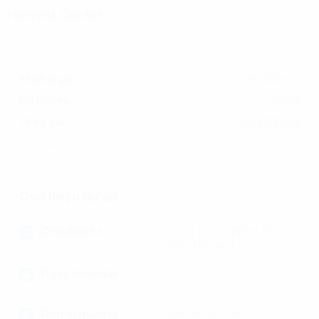
Harvest Center
12 Lê Thánh Tôn, Phường Sài Gòn, (Quận 1 cũ)
Khoảng giá
25-25$/m2
Phí dịch vụ
3$/m2
23-28$/m2
Tổng giá
(Đã bao gồm phí dịch vụ, chưa bao gồm VAT)
Giới thiệu dự án
Chủ đầu tư
Công ty Cổ phần Phát
triển Harvest
Ngày hoàn tất
Đơn vị quản lý
Bởi chủ sở hữu