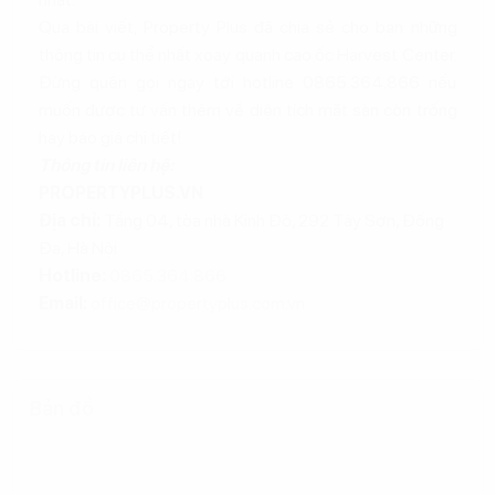
Qua bài viết, Property Plus đã chia sẻ cho bạn những
thông tin cụ thể nhất xoay quanh cao ốc Harvest Center.
Đừng quên gọi ngay tới hotline 0865.364.866 nếu
muốn được tư vấn thêm về diện tích mặt sàn còn trống
hay báo giá chi tiết!
Thông tin liên hệ:
PROPERTYPLUS.VN
Địa chỉ:
Tầng 04, tòa nhà Kinh Đô, 292 Tây Sơn, Đống
Đa, Hà Nội
Hotline:
0865.364.866
Email:
office@propertyplus.com.vn
Bản đồ