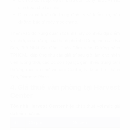
Dịch vụ dọn dẹp, vệ sinh, lau dọn, xử lý nước và rác
sinh hoạt cho tòa nhà.
Dịch vụ xịt khử côn trùng định kỳ và kiểm tra, bảo
dưỡng, bảo trì máy móc chung.
Thêm vào đó, xung quanh tòa nhà này có nhiều địa điểm
vui chơi, biểu tượng của thành phố như Công viên cầu Ba
Son, Phố Nhật Sài Gòn, Thảo Cầm Viên, Đường sách
TPHCM… đáp ứng nhu cầu giải trí sau giờ làm cho nhân
viên. Đồng thời, cao ốc còn tọa lạc gần nhiều trung tâm
thương mại lớn như Vincom Center, Parkson Lê Thánh
Tôn, Diamond Plaza…
4. Giá thuê văn phòng tại Harvest
Center
Tòa nhà Harvest Center
hiện chào thuê với mức giá
dự kiến như sau:
STT
Chi phí
Số tiền