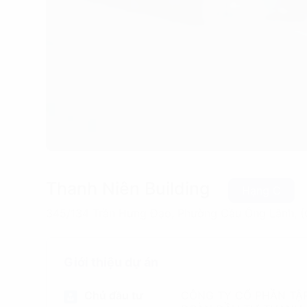
Thanh Niên Building
Hạng C
345/134 Trần Hưng Đạo, Phường Cầu Ông Lãnh, (
Giới thiệu dự án
Chủ đầu tư
CÔNG TY CỔ PHẦN TẬ