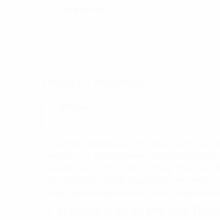
Phí gửi ô tô
Gửi bãi ngoài
Thông tin văn phòng
Mục Lục
Thanh Niên Building
là lựa chọn hàng đầu cho các do
tâm quận 1 cũ, TP. Hồ Chí Minh. Với diện tích ấn tượn
giá cạnh tranh từ 13-17 USD/m²/tháng, Thanh Niên B
đoàn và công ty lớn. Hãy cùng Property Plus khám ph
Thanh Niên Building được đánh giá cao trong phân kh
1. Vị trí địa lý và lợi thế của Th