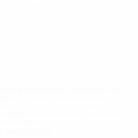
Phí gửi xe máy
Miễn phí
anh nghiệp tìm kiếm không gian văn phòng rộng lớn tại trung
g 606m²/sàn, vị trí đắc địa tại 345/134 Trần Hưng Đạo và mức
uilding mang đến giải pháp văn phòng lý tưởng cho các tập
á những ưu điểm nổi bật của tòa nhà này và tìm hiểu vì sao
úc văn phòng hạng A.
anh Niên Building