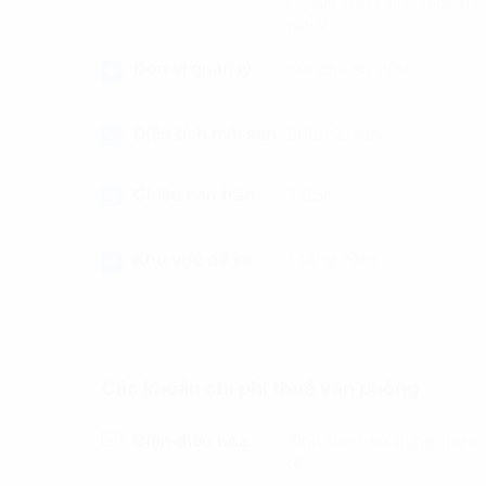
ĐOÀN ĐẦU TƯ THANH
NIÊN
Đơn vị quản lý
Bởi chủ sở hữu
Diện tích mỗi sàn
606m2/sàn
Chiều cao trần
2.65m
Khu vực để xe
1 tầng hầm
Các khoản chi phí thuê văn phòng
Điện điều hòa
Tính theo sử dụng thực
tế