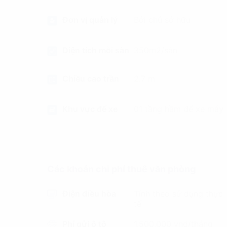
Đơn vị quản lý
Bởi chủ sở hữu
Diện tích mỗi sàn
350m2/sàn
Chiều cao trần
2.7 m
Khu vực để xe
01 tầng hầm để xe máy
Các khoản chi phí thuê văn phòng
Điện điều hòa
Tính theo sử dụng thực
tế
Phí gửi ô tô
1.500.000 vnd/tháng