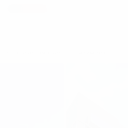
h
Cho thuê văn phòng tại Quận 1
Tòa nhà SaiGon 3