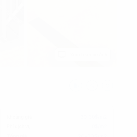
Xem toàn bộ ảnh
Khoảng giá
30-30$/m2
Phí dịch vụ
0$/m2
26-30$/m2
Tổng giá