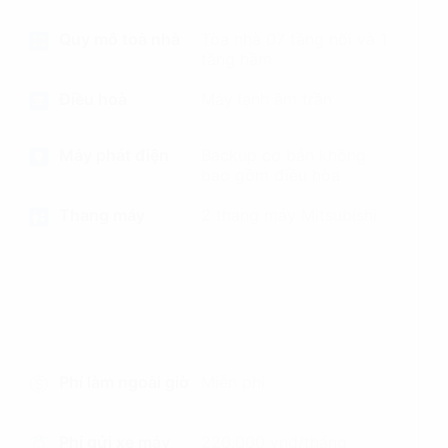
Quy mô toà nhà
Tòa nhà 07 tầng nổi và 1
tầng hầm
Điều hoà
Máy lạnh âm trần
Máy phát điện
Backup cơ bản không
bao gồm điều hòa
Thang máy
2 thang máy Mitsubishi
Phí làm ngoài giờ
Miễn phí
Phí gửi xe máy
220.000 vnd/tháng