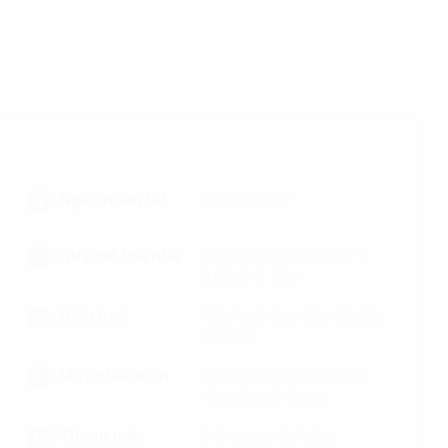
Ngày hoàn tất
30/09/2019
Quy mô toà nhà
Tòa nhà cao 9 tầng, 1
trệt và 2 hầm
Điều hoà
Máy lạnh âm trần Daikin
VRV IV
Máy phát điện
Backup đáp ứng 100%
nhu cầu sử dụng
Thang máy
2 thang máy hiệu