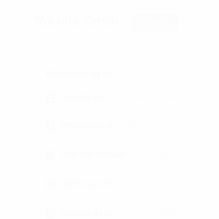
Tòa nhà Yersin
Hạng B
30 - 32 Yersin, Phường Bến Thành, (Quận 1 cũ)
Giới thiệu dự án
Chủ đầu tư
Công ty TNHH VESCO
Đơn vị quản lý
Bởi chủ sở hữu
Diện tích mỗi sàn
290m2/sàn
Chiều cao trần
2.7m
Khu vực để xe
02 tầng hầm