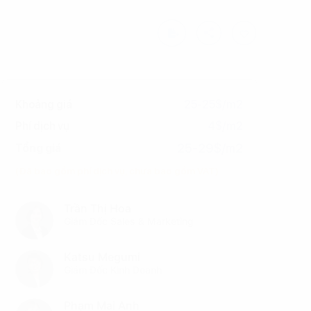
Khoảng giá
25-25$/m2
Phí dịch vụ
4$/m2
25-29$/m2
Tổng giá
(Đã bao gồm phí dịch vụ, chưa bao gồm VAT)
Trần Thị Hoa
Giám Đốc Sales & Marketing
Katsu Megumi
Giám Đốc Kinh Doanh
Phạm Mai Anh