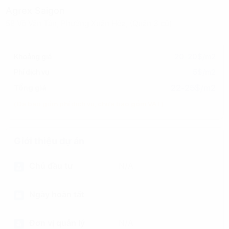
Agrex Saigon
58 Võ Văn Tần, Phường Xuân Hòa, (Quận 3 cũ)
Khoảng giá
20-20$/m2
Phí dịch vụ
5$/m2
22-25$/m2
Tổng giá
(Đã bao gồm phí dịch vụ, chưa bao gồm VAT)
Giới thiệu dự án
Chủ đầu tư
N/A
Ngày hoàn tất
Đơn vị quản lý
N/A