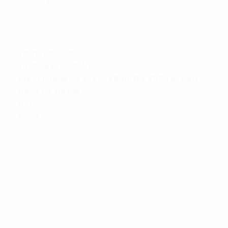
để nhận thông tin chi tiết về giá thuê, diện tích trống và
các ưu đãi đặc biệt tại Agrex Saigon. Chúng tôi sẵn lòng
tư vấn miễn phí và hỗ trợ bạn trong quá trình thuê văn
phòng.
Thông tin liên hệ:
PROPERTYPLUS.VN
Địa chỉ: Tầng 04, tòa nhà Kinh Đô, 292 Tây Sơn,
Đống Đa, Hà Nội
Hotline:
0865.364.866
Email:
office@propertyplus.com.vn
Bản đồ