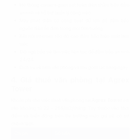
Hệ thống camera giám sát toàn diện nhằm bảo đảm
an ninh và hỗ trợ quản lý công việc.
Máy phát điện có công suất đủ lớn để đảm bảo
nguồn điện ổn định trong mọi tình huống.
Kết nối internet tốc độ cao đảm bảo hiệu suất làm
việc.
Đội ngũ bảo vệ làm việc liên tục để đảm bảo an ninh
24/24.
Dịch vụ vệ sinh văn phòng và thu gom rác hàng ngày.
4. Giá thuê văn phòng tại Agrex
Tower
Khoản phí cho việc thuê văn phòng tại
Agrex Tower
rơi
vào khoảng từ 22 - 25$/m2/tháng. Tùy thuộc vào thời
điểm và biến động trên thị trường mức giá sẽ có sự
chênh lệch.
Chi phí
Số tiền