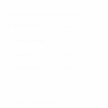
Các khoản chi phí thuê văn phòng
Điện điều hòa
Đã bao gồm trong phí
dịch vụ
Phí làm ngoài giờ
Không AC: miễn phí ; Có
AC: 0,12 usd/m2/giờ
Phí gửi ô tô
120 usd/tháng
Phí gửi xe máy
200,000 vnd/tháng
Thông tin văn phòng