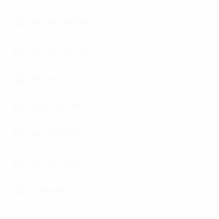
Quy mô toà nhà
Tòa nhà 13 tầng nổi và
2 tầng hầm
Diện tích mỗi sàn
379m2/sàn
Điều hoà
Máy lạnh âm trần
Chiều cao trần
2.65m
Máy phát điện
Backup đáp ứng 100%
nhu cầu sử dụng
Khu vực để xe
02 tầng hầm
Thang máy
2 thang máy