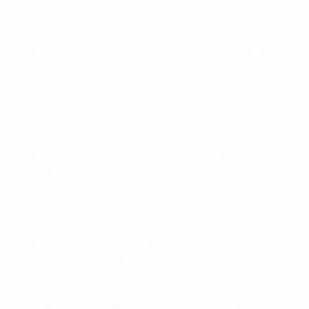
quan trọng như Ngân hàng An Bình và Phòng Công chứng
Châu Á. Đây là vị trí đắc địa, mang lại nhiều lợi thế cho các
doanh nghiệp
thuê văn phòng TPHCM
tại đây:
Nằm trên tuyến đường Võ Văn Tần rộng rãi, ít tắc
đường, dễ dàng di chuyển đến các quận trung tâm
như Quận 1, Quận 2, Quận 4 và các khu vực lân cận.
Kết nối nhanh chóng với các tuyến đường huyết
mạch như: Nguyễn Đình Chiểu, Nguyễn Thị Minh
Khai, Điện Biên Phủ, Pasteur, Nam Kỳ Khởi Nghĩa,...
Gần các ga metro số 1 và số 2 (đang thi công), giúp
di chuyển bằng phương tiện công cộng thuận tiện
hơn.
Gần các khu thương mại cao cấp như: Takashimaya,
Saigon Centre, Diamond Plaza.
Gần các khu vui chơi giải trí như: Tao Đàn, Hồ Con
Rùa, Công viên Lê Văn Tám.
Vị trí của Tòa nhà Agrex Saigon được đánh giá cao bởi
tính giao thông thuận tiện, khu vực văn phòng sầm uất,