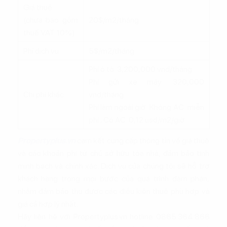
Giá thuê
(chưa bao gồm
20$/m2/tháng
thuế VAT 10%)
Phí dịch vụ
5$/m2/tháng
Phí ô tô: 3,200,000 vnd/tháng
Phí gửi xe máy: 320,000
Chi phí khác
vnd/tháng
Phí làm ngoài giờ: Không AC: miễn
phí ; Có AC: 0,12 usd/m2/giờ
Propertyplus.vn
cam kết cung cấp thông tin về giá thuê
và các khoản phí từ chủ sở hữu tòa nhà, đảm bảo tính
minh bạch và chính xác. Dịch vụ của chúng tôi sẽ hỗ trợ
khách hàng trong mọi bước của quá trình đàm phán,
nhằm đảm bảo thu được các điều kiện thuê phù hợp và
giá cả hợp lý nhất.
Hãy liên hệ với Propertyplus.vn hotline 0865.364.866