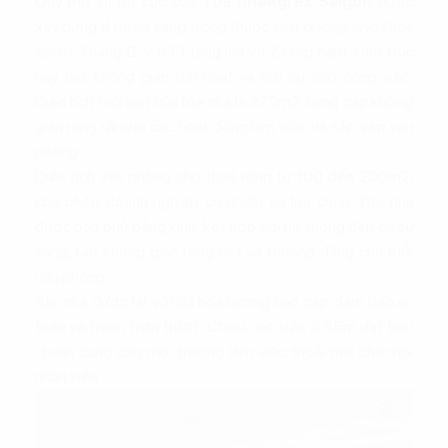
Quy mô và bố cục của
Tòa nhà
Agrex Saigon
được
xây dựng tỉ mỉ và sang trọng thuộc
văn phòng cho thuê
quận 3
hạng B. Với 13 tầng lầu và 2 tầng hầm, kiến trúc
này tạo không gian linh hoạt và lịch sự cho công việc.
Diện tích mỗi sàn của tòa nhà là 379m2, cung cấp không
gian rộng rãi cho các hoạt động làm việc và sắp xếp văn
phòng.
Diện tích văn phòng cho thuê rộng từ 100 đến 200m2,
cho phép doanh nghiệp có nhiều sự lựa chọn. Tòa nhà
được bao phủ bằng kính, kết hợp với hệ thống đèn chiếu
sáng, tạo không gian rộng mở và thoáng đãng cho mỗi
văn phòng.
Sàn nhà được lát với đá hoa cương cao cấp, đảm bảo an
toàn và tránh trơn trượt. Chiều cao trần 2.65m đạt tiêu
chuẩn cung cấp môi trường làm việc thoải mái cho mọi
nhân viên.