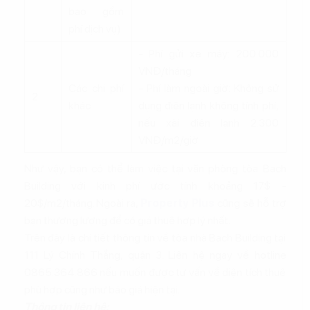
bao gồm
phí dịch vụ)
- Phí gửi xe máy: 200.000
VNĐ/tháng
Các chi phí
- Phí làm ngoài giờ: Không sử
2
khác
dụng điện lạnh không tính phí,
nếu xài điên lạnh 2.300
VNĐ/m2/giờ
Như vậy, bạn có thể làm việc tại văn phòng tòa Bach
Building với kinh phí ước tính khoảng 17$ -
20$/m2/tháng. Ngoài ra,
Property Plus
cũng sẽ hỗ trợ
bạn thương lượng để có giá thuê hợp lý nhất.
Trên đây là chi tiết thông tin về tòa nhà Bach Building tại
111 Lý Chính Thắng, quận 3. Liên hệ ngay về hotline
0865.364.866 nếu muốn được tư vấn về diện tích thuê
phù hợp cũng như báo giá hiện tại.
Thông tin liên hệ: