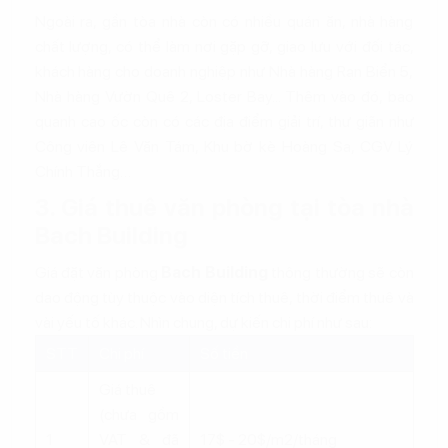
Ngoài ra, gần tòa nhà còn có nhiều quán ăn, nhà hàng
chất lượng, có thể làm nơi gặp gỡ, giao lưu với đối tác,
khách hàng cho doanh nghiệp như Nhà hàng Rạn Biển 5,
Nhà hàng Vườn Quê 2, Loster Bay... Thêm vào đó, bao
quanh cao ốc còn có các địa điểm giải trí, thư giãn như
Công viên Lê Văn Tám, Khu bờ kè Hoàng Sa, CGV Lý
Chính Thắng…
3. Giá thuê văn phòng tại tòa nhà
Bach Building
Giá đặt văn phòng
Bach Building
thông thường sẽ còn
dao động tùy thuộc vào diện tích thuê, thời điểm thuê và
vài yếu tố khác. Nhìn chung, dự kiến chi phí như sau:
STT
Chi phí
Số tiền
Giá thuê
(chưa gồm
1
VAT & đã
17$ - 20$/m2/tháng