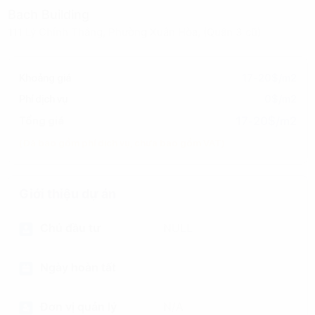
Bach Building
111 Lý Chính Thắng, Phường Xuân Hòa, (Quận 3 cũ)
Khoảng giá
17-20$/m2
Phí dịch vụ
0$/m2
17-20$/m2
Tổng giá
(Đã bao gồm phí dịch vụ, chưa bao gồm VAT)
Giới thiệu dự án
Chủ đầu tư
NULL
Ngày hoàn tất
Đơn vị quản lý
N/A