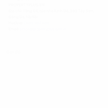
PROPERTYPLUS.VN
Địa chỉ: Tầng 04, tòa nhà Kinh Đô, 292 Tây Sơn,
Đống Đa, Hà Nội
Hotline:
0865.364.866
Email:
office@propertyplus.com.vn
Bản đồ