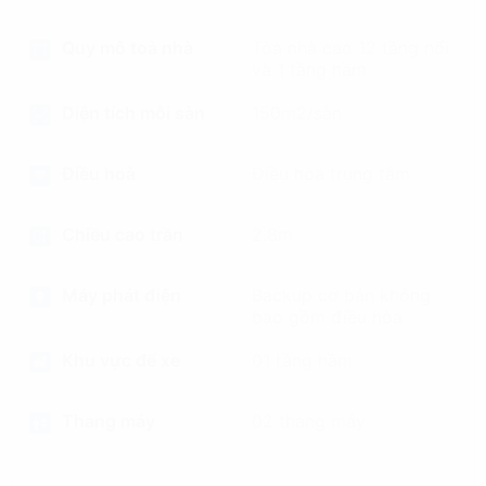
Quy mô toà nhà
Tòa nhà cao 12 tầng nổi
và 1 tầng hầm
Diện tích mỗi sàn
150m2/sàn
Điều hoà
Điều hòa trung tâm
Chiều cao trần
2.8m
Máy phát điện
Backup cơ bản không
bao gồm điều hòa
Khu vực để xe
01 tầng hầm
Thang máy
02 thang máy