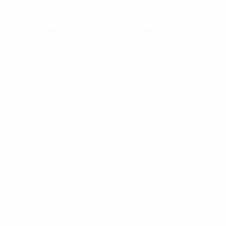
Các khoản chi phí thuê văn phòng
Điện điều hòa
Đã bao gồm trong giá
thuê
Phí làm ngoài giờ
Không sử dụng điện
lạnh không tính phí, nếu
xài điên lạnh 2,300
vnd/m2/giờ
Phí gửi ô tô
Gửi bãi ngoài
Phí gửi xe máy
200.000 vnd/tháng