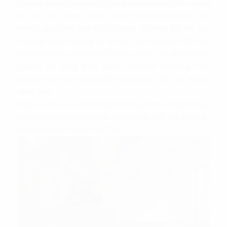
ngoài là tường bê tông cốt thép cùng cửa sổ kính cường
lực. Các cột chính và phụ trong tòa nhà được sắp xếp
hợp lý, giúp tăng diện tích sử dụng. Tòa nhà đạt các giải
thưởng về văn phòng uy tín như: Giải thưởng kiến trúc
xanh Việt Nam, chứng chỉ EDEG của IFC và World Bank
(chứng chỉ công trình xanh), BREEAM (chương trình
chứng nhận xây dựng xanh được phát triển tại Vương
quốc Anh)
Ngoài ra, khu vực văn phòng cho thuê được lát gạch men
hoặc trải thảm cao cấp, hài hòa với nội thất. Độ cao trần
đạt ngưỡng lý tưởng với 2,7m.