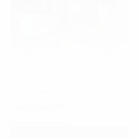
Hệ thống thang máy và bàn lễ tân chuyên nghiệp tại
Saigon Pavillon
Ngoài ra, tòa nhà còn nằm gần nhiều địa điểm vui chơi,
giải trí nổi bật như Hồ Con Rùa, Công viên Tao Đàn, Công
viên 23/9, Dinh Độc Lập… và được bao quanh bởi nhiều
trung tâm thương mại như RomeaA Center, Saigon Mall,
Central Market, Diamond Plaza, Vincom Đồng Khởi…
Tòa nhà Saigon Pavillon
hiện có mức giá thuê tham
khảo như sau, lưu ý rằng mức giá thực tế có thể dao động
tùy theo điều kiện thị trường:
STT
Chi phí
Số tiền