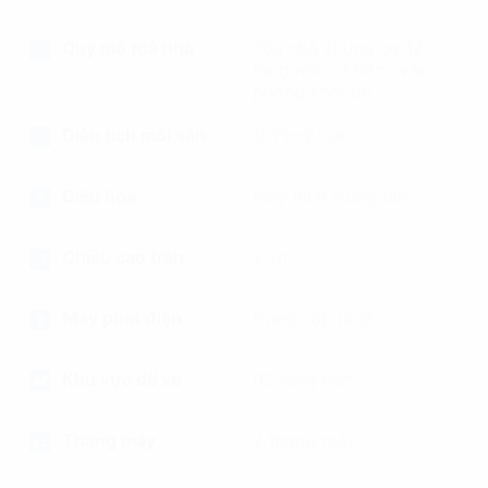
Quy mô toà nhà
Tòa nhà chung cư 12
tầng nổi - 3 hầm, văn
phòng khối đế
Diện tích mỗi sàn
1571m2/sàn
Điều hoà
Máy lạnh trung tâm
Chiều cao trần
2.7m
Máy phát điện
Đang cập nhật
Khu vực để xe
03 tầng hầm
Thang máy
2 thang máy