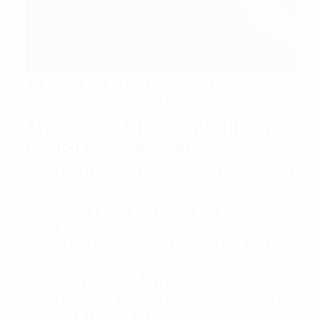
Mặt sàn cho thuê văn phòng tại Saigon Pavillon Bà Huyện
Thanh Quan
3. Dịch vụ và tiện ích tại tòa nhà
Saigon Pavillon quận 3
Khi đặt văn phòng tại tòa nhà Saigon Pavillon, bạn sẽ
được trải nghiệm những tiện ích hấp dẫn như:
Hệ thống 2 thang máy thương hiệu Mitsubishi cao
cấp.
Máy phát điện dự phòng Cummins đáp ứng 100%
nhu cầu sử dụng.
Hệ thống PCCC tự động, lối thoát hiểm đầy đủ.
Hệ thống máy lạnh trung tâm hãng Daikin, có thể làm
mát và điều chỉnh độ ẩm.