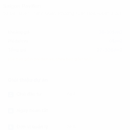
Saigon Pavillon
53 Bà Huyện Thanh Quan, Phường Xuân Hòa, (Quận 3 cũ)
Khoảng giá
30-30$/m2
Phí dịch vụ
0$/m2
27-30$/m2
Tổng giá
(Đã bao gồm phí dịch vụ, chưa bao gồm VAT)
Giới thiệu dự án
Chủ đầu tư
N/A
Ngày hoàn tất
Đơn vị quản lý
N/A