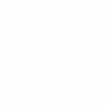
Sảnh tầng trệt tòa nhà Saigon Pavillon
2. Quy mô, thiết kế và trang thiết
bị
Tòa nhà Saigon Pavillon
được xây dựng với tổng quy
mô bao gồm 12 tầng nổi - 3 hầm, trong đó khu vực
cho
thuê văn phòng TPHCM
. Diện tích sàn điển hình tại tòa
nhà đạt 420m2/sàn, được phân chia thành các quy mô
cho thuê bao gồm 100m2, 150m2, 230m2... Kết cấu của
cao ốc cụ thể:
3 tầng hầm dùng làm bãi đỗ xe và khu vực kỹ thuật.
Tầng trệt và tầng lửng là khu vực tiện ích công cộng
như nhà hàng, cà phê…
Từ tầng trệt và M là khu vực văn phòng cao cấp.
Saigon Pavillon được thiết kế theo kiểu Pháp, có mặt