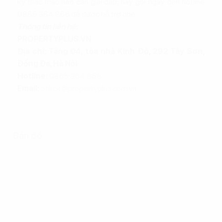
kỳ thắc mắc nào cần giải đáp, hãy gọi ngay đến hotline
0865.364.866 để được hỗ trợ nhé.
Thông tin liên hệ:
PROPERTYPLUS.VN
Địa chỉ: Tầng 04, tòa nhà Kinh Đô, 292 Tây Sơn,
Đống Đa, Hà Nội
Hotline:
0865.364.866
Email:
office@propertyplus.com.vn
Bản đồ