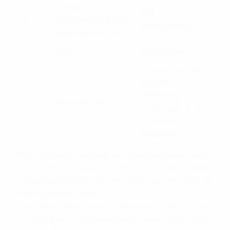
Giá thuê
30$ -
1
(chưa gồm VAT & chưa
30$/m2/tháng
bao gồm phí dịch vụ)
2
Phí dịch vụ
0$/m2/tháng
- Phí giữ xe máy:
330.000
VNĐ/tháng
3
Các chi phí khác
- Phí giữ ô tô:
3.300.000
VNĐ/tháng
Như vậy, tổng chi phí thuê văn phòng tại Saigon Pavillon
dự kiến khoảng 27$ - 30$/m2/tháng.
Propertyplus.vn
rất hân hạnh hỗ trợ bạn đàm phán để
có mức giá hợp lý nhất.
Trên đây là những thông tin tổng quan về dịch vụ thuê
văn phòng tại cao ốc Saigon Pavillon quận 3. Nếu còn bất