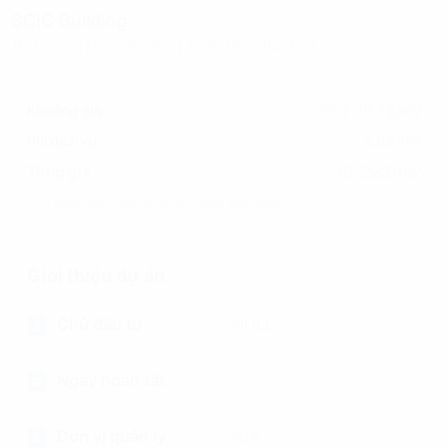
SCIC Building
16 Trương Định, Phường Xuân Hòa, (Quận 3 cũ)
Khoảng giá
19,2-19,2$/m2
Phí dịch vụ
2,8$/m2
19-22$/m2
Tổng giá
(Đã bao gồm phí dịch vụ, chưa bao gồm VAT)
Giới thiệu dự án
Chủ đầu tư
NULL
Ngày hoàn tất
Đơn vị quản lý
N/A