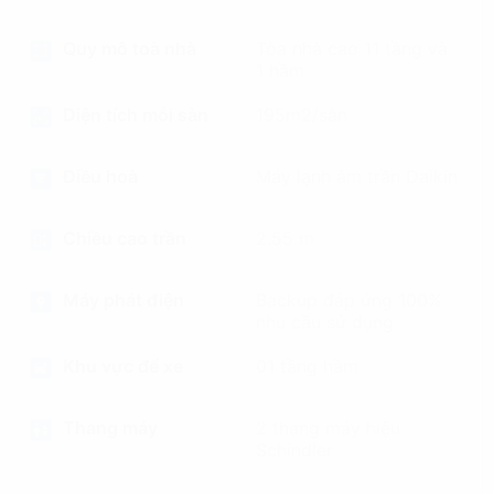
Quy mô toà nhà
Tòa nhà cao 11 tầng và
1 hầm
Diện tích mỗi sàn
195m2/sàn
Điều hoà
Máy lạnh âm trần Daikin
Chiều cao trần
2.55 m
Máy phát điện
Backup đáp ứng 100%
nhu cầu sử dụng
Khu vực để xe
01 tầng hầm
Thang máy
2 thang máy hiệu
Schindler