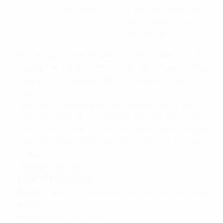
3
Các chi phí khác
- Phí làm ngoài giờ:
Sau 20h00: 300
VNĐ/m2/giờ
Nhìn chung, giá thuê văn phòng tại SCIC Building ước tính
khoảng 19$ - 22$/m2/tháng. Đặc biệt,
Property Plus
cũng sẽ hỗ trợ đàm phán để bạn có mức giá thuê hợp lý
nhất.
Trên đây là những chia sẻ của Property Plus về dịch vụ
thuê văn phòng tại SCIC Building. Nếu còn bất cứ thắc
mắc nào muốn được giải đáp, quý doanh nghiệp hãy gọi
ngay đến hotline 0865.364.866 để được hỗ trợ nhanh
chóng.
Thông tin liên hệ:
PROPERTYPLUS.VN
Địa chỉ
: Tầng 04, tòa nhà Kinh Đô, 292 Tây Sơn, Đống
Đa, Hà Nội
Hotline:
0865.364.866