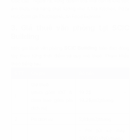
Độc Lập... Ngoài ra, xung quanh tòa nhà còn là khu vực
ẩm thực, nhà hàng chất lượng như A Mà Kitchen, Pizza
Hut, Cơm gà Thượng Hải, An Food Express…
3. Giá thuê văn phòng tại SCIC
Building
Mức giá thuê văn phòng
SCIC Building
hiện dao động
tùy theo từng thời điểm và quy mô thuê. Tham khảo
theo bảng sau:
STT
Chi phí
Số tiền
Giá thuê
(chưa gồm VAT &
19,2$ -
1
chưa bao gồm phí
19,2$/m2/tháng
dịch vụ)
2
Phí dịch vụ
2,8$/m2/tháng
- Phí gửi xe máy:
100.000 VNĐ/tháng