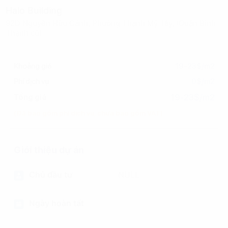
Halo Building
92D Nguyễn Hữu Cảnh, Phường Thạnh Mỹ Tây, (Quận Bình
Thạnh cũ)
Khoảng giá
19-23$/m2
Phí dịch vụ
0$/m2
19-23$/m2
Tổng giá
(Đã bao gồm phí dịch vụ, chưa bao gồm VAT)
Giới thiệu dự án
Chủ đầu tư
NULL
Ngày hoàn tất