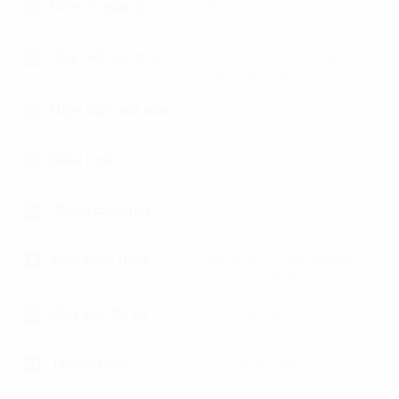
Đơn vị quản lý
N/A
Quy mô toà nhà
Tòa nhà cao 7 tầng nổi
và 1 tầng hầm
Diện tích mỗi sàn
270m2/sàn
Điều hoà
Điều hòa trung tâm
Chiều cao trần
2.6m
Máy phát điện
Backup cơ bản không
bao gồm điều hòa
Khu vực để xe
01 tầng hầm
Thang máy
01 thang máy