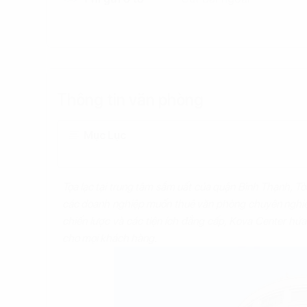
Thông tin văn phòng
Mục Lục
Tọa lạc tại trung tâm sầm uất của quận Bình Thạnh, T
các doanh nghiệp muốn thuê văn phòng chuyên nghiệp mà
chiến lược và các tiện ích đẳng cấp, Kova Center hứa
cho mọi khách hàng.