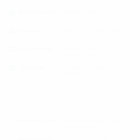
Quy mô toà nhà
Tòa nhà 8 tầng nổi và 2
tầng hầm
Điều hoà
Máy lạnh âm trần Daikin
Máy phát điện
Backup cơ bản không
bao gồm điều hòa
Thang máy
2 thang máy hiệu
Mitsubishi
Phí làm ngoài giờ
Miễn phí nếu không làm
thường xuyên
Phí gửi xe máy
150,000 vnd/tháng