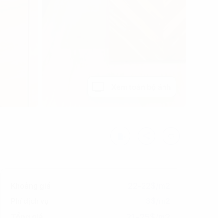
Xem toàn bộ ảnh
Khoảng giá
22-22$/m2
Phí dịch vụ
3$/m2
21-25$/m2
Tổng giá