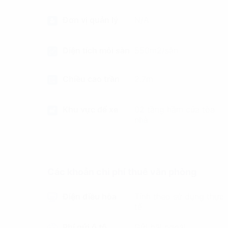
Đơn vị quản lý
N/A
Diện tích mỗi sàn
550m2/sàn
Chiều cao trần
2.7m
Khu vực để xe
02 tầng hầm của tòa
nhà
Các khoản chi phí thuê văn phòng
Điện điều hòa
Tính theo sử dụng thực
tế
Phí gửi ô tô
Gửi bãi ngoài