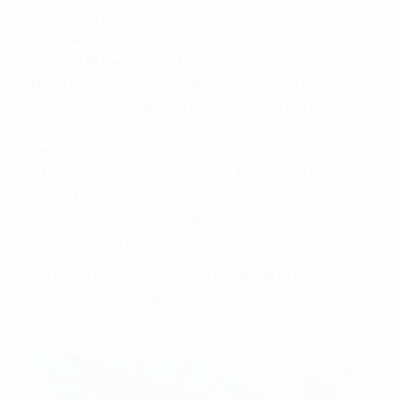
cao ốc văn phòng cho thuê cùng các chi nhánh của các
ngân hàng lớn. (EBM Tower, Metro Tower, Vietbank, Nam
Á, SCB, MB Bank, BIDV…)
Ngoài ra, còn có các cửa hàng, quán cafe và các tiện ích
khác phục vụ nhu cầu giao dịch và sử dụng của các doanh
nghiệp.
Khoảng cách đến khu du lịch Tân Cảnh là 150m.
Từ tòa nhà, bạn có thể đi bộ đến tòa nhà Landmark
81 trong vòng 400m.
Nằm cách vòng xoay Hàng Xanh khoảng 800m.
Cách trung tâm thương mại Pearl Plaza chỉ 500m.
Với lợi thế nêu trên, Hưng Bình Building là sự lựa chọn phù
hợp cho việc thiết lập
văn phòng cho thuê quận Bình
Thạnh
đại diện hoặc mở rộng hoạt động kinh doanh của
các doanh nghiệp quy mô vừa và nhỏ.