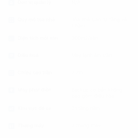
Đơn vị quản lý
N/A
Quy mô toà nhà
Tòa nhà Cao 12 tầng và
1 hầm
Diện tích mỗi sàn
300m2/sàn
Điều hoà
Máy lạnh âm trần
Chiều cao trần
2.7m
Máy phát điện
Backup cơ bản không
bao gồm điều hòa
Khu vực để xe
01 tầng hầm
Thang máy
2 thang máy