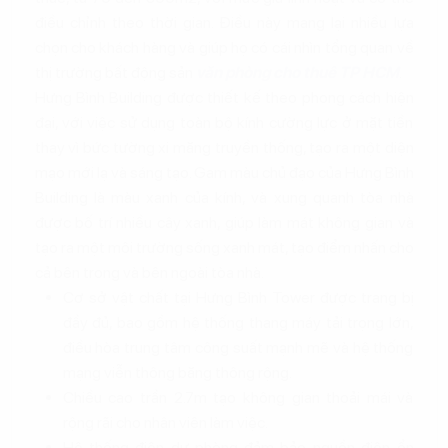
điều chỉnh theo thời gian. Điều này mang lại nhiều lựa
chọn cho khách hàng và giúp họ có cái nhìn tổng quan về
thị trường bất động sản
văn phòng cho thuê TP HCM
.
Hưng Bình Building được thiết kế theo phong cách hiện
đại, với việc sử dụng toàn bộ kính cường lực ở mặt tiền
thay vì bức tường xi măng truyền thống, tạo ra một diện
mạo mới lạ và sáng tạo. Gam màu chủ đạo của Hưng Bình
Building là màu xanh của kính, và xung quanh tòa nhà
được bố trí nhiều cây xanh, giúp làm mát không gian và
tạo ra một môi trường sống xanh mát, tạo điểm nhấn cho
cả bên trong và bên ngoài tòa nhà.
Cơ sở vật chất tại Hưng Bình Tower được trang bị
đầy đủ, bao gồm hệ thống thang máy tải trọng lớn,
điều hòa trung tâm công suất mạnh mẽ và hệ thống
mạng viễn thông băng thông rộng.
Chiều cao trần 2.7m tạo không gian thoải mái và
rộng rãi cho nhân viên làm việc.
Hệ thống điện dự phòng đảm bảo nguồn điện ổn