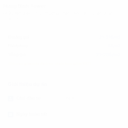
Hưng Bình Tower
669 Điện Biên Phủ, Phường Thạnh Mỹ Tây, (Quận Bình
Thạnh cũ)
Khoảng giá
21-21$/m2
Phí dịch vụ
4$/m2
21-25$/m2
Tổng giá
(Đã bao gồm phí dịch vụ, chưa bao gồm VAT)
Giới thiệu dự án
Chủ đầu tư
N/A
Ngày hoàn tất