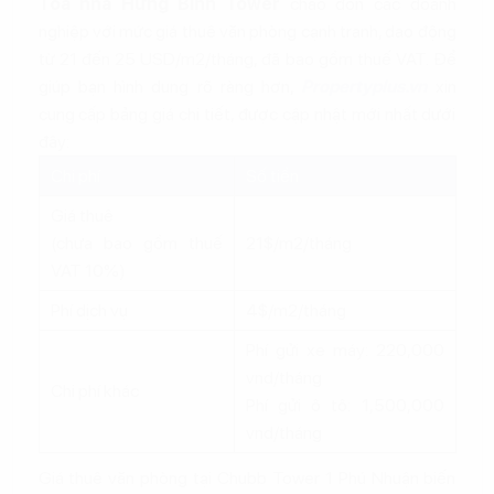
Tòa nhà Hưng Bình Tower
chào đón các doanh
nghiệp với mức giá thuê văn phòng cạnh tranh, dao động
từ 21 đến 25 USD/m2/tháng, đã bao gồm thuế VAT. Để
giúp bạn hình dung rõ ràng hơn,
Propertyplus.vn
xin
cung cấp bảng giá chi tiết, được cập nhật mới nhất dưới
đây:
Chi phí
Số tiền
Giá thuê
(chưa bao gồm thuế
21$/m2/tháng
VAT 10%)
Phí dịch vụ
4$/m2/tháng
Phí gửi xe máy: 220,000
vnd/tháng
Chi phí khác
Phí gửi ô tô: 1,500,000
vnd/tháng
Giá thuê văn phòng tại Chubb Tower 1 Phú Nhuận biến