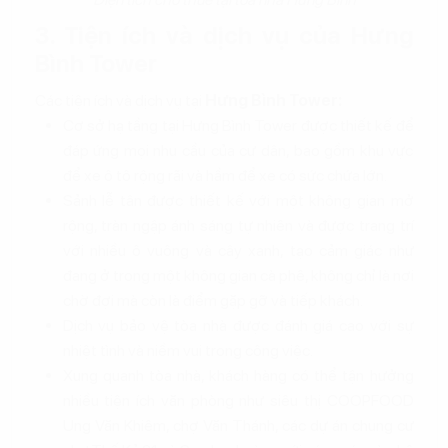
3. Tiện ích và dịch vụ của Hưng
Bình Tower
Các tiện ích và dịch vụ tại
Hưng Bình Tower:
Cơ sở hạ tầng tại Hưng Bình Tower được thiết kế để
đáp ứng mọi nhu cầu của cư dân, bao gồm khu vực
để xe ô tô rộng rãi và hầm để xe có sức chứa lớn.
Sảnh lễ tân được thiết kế với một không gian mở
rộng, tràn ngập ánh sáng tự nhiên và được trang trí
với nhiều ô vuông và cây xanh, tạo cảm giác như
đang ở trong một không gian cà phê, không chỉ là nơi
chờ đợi mà còn là điểm gặp gỡ và tiếp khách.
Dịch vụ bảo vệ tòa nhà được đánh giá cao với sự
nhiệt tình và niềm vui trong công việc.
Xung quanh tòa nhà, khách hàng có thể tận hưởng
nhiều tiện ích văn phòng như siêu thị COOPFOOD
Ung Văn Khiêm, chợ Văn Thánh, các dự án chung cư