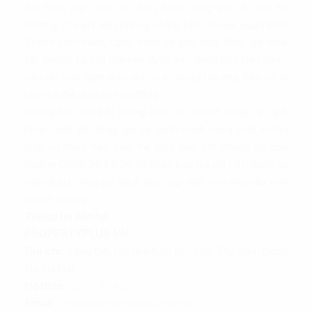
đổi theo diện tích và vị trí, biến động giá cả trên thị
trường. Chi phí văn phòng Hưng bình Tower quận Bình
Thạnh: Linh hoạt, cạnh tranh và phù hợp. Mức giá thuê
văn phòng tại tòa nhà này được xây dựng dựa trên nhiều
tiêu chí, bao gồm diện tích, vị trí trong tòa nhà, tiện ích đi
kèm và điều khoản hợp đồng.
Chúng tôi cam kết mang đến cho khách hàng các giải
pháp thuê đa dạng, giá cả cạnh tranh cùng chất lượng
dịch vụ hoàn hảo. Liên hệ trực tiếp với chúng tôi qua
hotline 0865.364.866 để nhận báo giá chi tiết, được tư
vấn và lựa chọn gói thuê phù hợp nhất cho nhu cầu kinh
doanh của bạn.
Thông tin liên hệ:
PROPERTYPLUS.VN
Địa chỉ:
Tầng 04, tòa nhà Kinh Đô, 292 Tây Sơn, Đống
Đa, Hà Nội
Hotline:
0865.364.866
Email:
office@propertyplus.com.vn