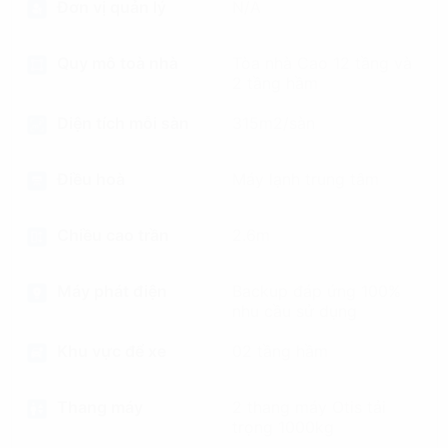
Đơn vị quản lý
N/A
Quy mô toà nhà
Tòa nhà Cao 12 tầng và
2 tầng hầm
Diện tích mỗi sàn
315m2/sàn
Điều hoà
Máy lạnh trung tâm
Chiều cao trần
2.6m
Máy phát điện
Backup đáp ứng 100%
nhu cầu sử dụng
Khu vực để xe
02 tầng hầm
Thang máy
2 thang máy Otis tải
trọng 1000kg