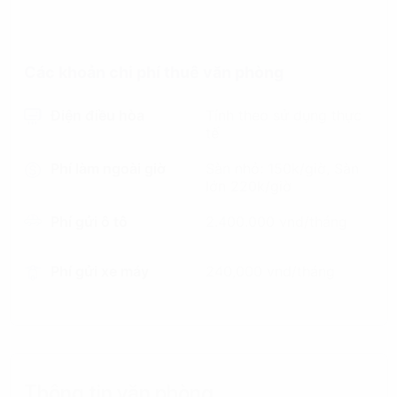
Các khoản chi phí thuê văn phòng
Điện điều hòa
Tính theo sử dụng thực
tế
Phí làm ngoài giờ
Sàn nhỏ: 150k/giờ, Sàn
lớn 220k/giờ
Phí gửi ô tô
2.400.000 vnd/tháng
Phí gửi xe máy
240,000 vnd/tháng
Thông tin văn phòng