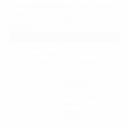
Giá thuê tại
Intan Building
cũng chịu sự biến động bởi
thị trường lẫn nhu cầu về quy mô thuê của doanh nghiệp
như các cao ốc văn phòng khác. Nhìn chung, giá thuê dự
kiến như sau:
STT
Chi phí
Số tiền
Giá thuê
(chưa gồm
1
VAT & đã bao
22$ - 22$/m2/tháng
gồm phí dịch
vụ)
2
Phí dịch vụ
4$/m2/tháng
- Phí gửi xe máy: 240.000
VNĐ/tháng
- Phí gửi ô tô: 2.400.000
Các chi phí
3
VNĐ/tháng
khác
- Phí làm ngoài giờ: Sàn nhỏ: