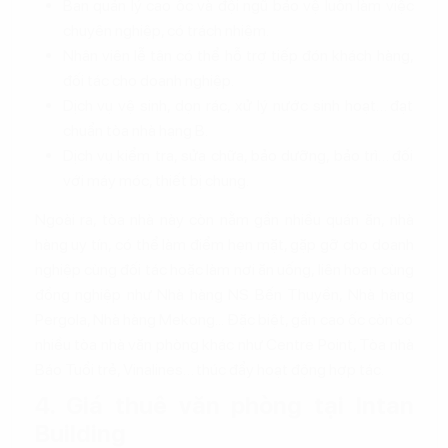
Ban quản lý cao ốc và đội ngũ bảo vệ luôn làm việc
chuyên nghiệp, có trách nhiệm.
Nhân viên lễ tân có thể hỗ trợ tiếp đón khách hàng,
đối tác cho doanh nghiệp.
Dịch vụ vệ sinh, dọn rác, xử lý nước sinh hoạt… đạt
chuẩn tòa nhà hạng B.
Dịch vụ kiểm tra, sửa chữa, bảo dưỡng, bảo trì… đối
với máy móc, thiết bị chung.
Ngoài ra, tòa nhà này còn nằm gần nhiều quán ăn, nhà
hàng uy tín, có thể làm điểm hẹn mặt, gặp gỡ cho doanh
nghiệp cùng đối tác hoặc làm nơi ăn uống, liên hoan cùng
đồng nghiệp như Nhà hàng NS Bến Thuyền, Nhà hàng
Pergola, Nhà hàng Mekong... Đặc biệt, gần cao ốc còn có
nhiều tòa nhà văn phòng khác như Centre Point, Tòa nhà
Báo Tuổi trẻ, Vinalines… thúc đẩy hoạt động hợp tác.
4. Giá thuê văn phòng tại Intan
Building