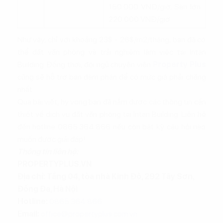
150.000 VNĐ/giờ, Sàn lớn
220.000 VNĐ/giờ
Như vậy, chỉ với khoảng 23$ - 26$/m2/tháng, bạn đã có
thể đặt văn phòng và trải nghiệm làm việc tại Intan
Building. Đồng thời, đội ngũ chuyên viên
Property Plus
cũng sẽ hỗ trợ bạn đàm phán để có mức giá phải chăng
nhất.
Qua bài viết, hy vọng bạn đã nắm được các thông tin cần
thiết về dịch vụ đặt văn phòng tại Intan Building. Liên hệ
đến hotline 0865.364.866 nếu còn bất kỳ câu hỏi nào
muốn được giải đáp!
Thông tin liên hệ:
PROPERTYPLUS.VN
Địa chỉ: Tầng 04, tòa nhà Kinh Đô, 292 Tây Sơn,
Đống Đa, Hà Nội
Hotline:
0865.364.866
Email:
office@propertyplus.com.vn