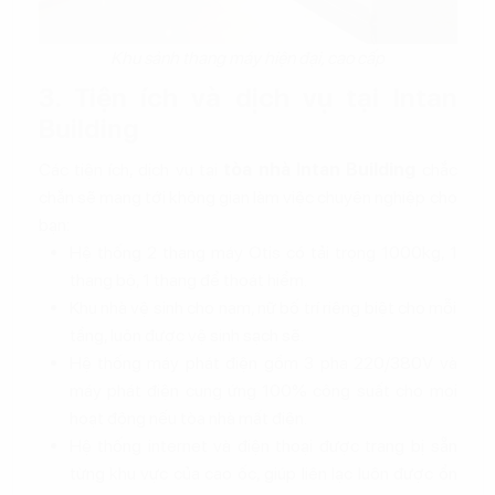
Khu sảnh thang máy hiện đại, cao cấp
3. Tiện ích và dịch vụ tại Intan
Building
Các tiện ích, dịch vụ tại
tòa nhà Intan Building
chắc
chắn sẽ mang tới không gian làm việc chuyên nghiệp cho
bạn:
Hệ thống 2 thang máy Otis có tải trọng 1000kg, 1
thang bộ, 1 thang để thoát hiểm.
Khu nhà vệ sinh cho nam, nữ bố trí riêng biệt cho mỗi
tầng, luôn được vệ sinh sạch sẽ.
Hệ thống máy phát điện gồm 3 pha 220/380V và
máy phát điện cung ứng 100% công suất cho mọi
hoạt động nếu tòa nhà mất điện.
Hệ thống internet và điện thoại được trang bị sẵn
từng khu vực của cao ốc, giúp liên lạc luôn được ổn