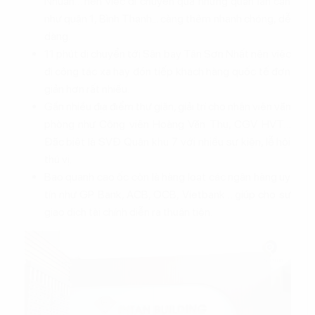
Nhuận… nên việc di chuyển qua những quận lân cận
như quận 1, Bình Thạnh... càng thêm nhanh chóng, dễ
dàng.
11 phút di chuyển tới Sân bay Tân Sơn Nhất nên việc
đi công tác xa hay đón tiếp khách hàng quốc tế đơn
giản hơn rất nhiều.
Gần nhiều địa điểm thư giãn, giải trí cho nhân viên văn
phòng như Công viên Hoàng Văn Thụ, CGV HVT…
Đặc biệt là SVĐ Quân khu 7 với nhiều sự kiện, lễ hội
thú vị.
Bao quanh cao ốc còn là hàng loạt các ngân hàng uy
tín như GP Bank, ACB, OCB, Vietbank… giúp cho sự
giao dịch tài chính diễn ra thuận tiện.