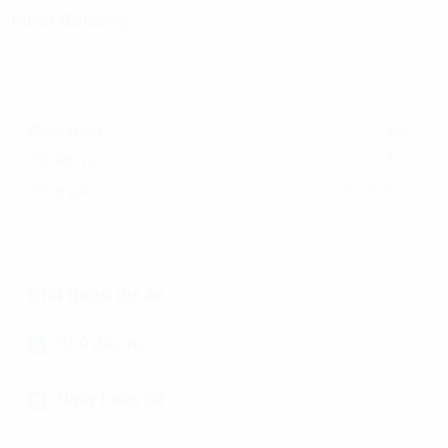
Intan Building
97 Nguyễn Văn Trỗi, Phường Phú Nhuận, (Quận Phú Nhuận
cũ)
Khoảng giá
22-22$/m2
Phí dịch vụ
4$/m2
23-26$/m2
Tổng giá
(Đã bao gồm phí dịch vụ, chưa bao gồm VAT)
Giới thiệu dự án
Chủ đầu tư
N/A
Ngày hoàn tất