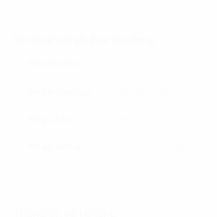
Các khoản chi phí thuê văn phòng
Điện điều hòa
Đã bao gồm trong phí
dịch vụ
Phí làm ngoài giờ
0.06 usd/m2/giờ
Phí gửi ô tô
2.500.000 vnd/tháng
Phí gửi xe máy
250.000 vnd/tháng
Thông tin văn phòng