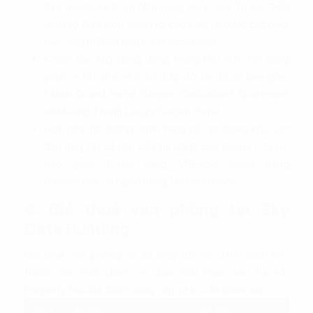
Sky Restaurant, và Nhà hàng Hoa viên Tri Kỷ. Điều
này tạo điều kiện thuận lợi cho việc tổ chức các buổi
tiệc, họp mặt và tiếp đón khách hàng.
Khách sạn tập trung đông trong khu vực này cũng
phục vụ tốt cho việc đón tiếp đối tác từ xa, bao gồm
Eastin Grand Hotel Saigon, Cactusland Apartment
và Muong Thanh Luxury Saigon Hotel.
Hơn nữa, hệ thống ngân hàng rải rác trong khu vực
đáp ứng tất cả nhu cầu tài chính của doanh nghiệp,
bao gồm Ngân hàng VPBank, Ngân hàng
Sacombank và Ngân hàng Techcombank.
4. Giá thuê văn phòng tại Sky
Gate Building
Giá thuê văn phòng có sự thay đổi về chính sách phụ
thuộc vào thời điểm và diện tích thuê, liên hệ với
Property Plus để được cung cấp và tư vấn chính xác:
STT
Chi phí
Số tiền