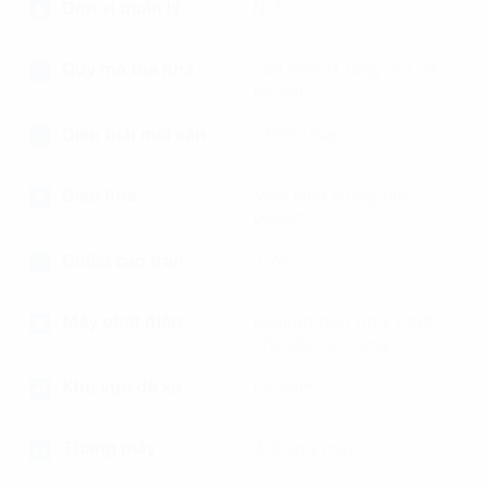
Đơn vị quản lý
N/A
Quy mô toà nhà
Tòa nhà 11 tầng nổi và
04 hầm
Diện tích mỗi sàn
419m2/sàn
Điều hoà
Máy lạnh trung tâm
Daikin
Chiều cao trần
2.7m
Máy phát điện
Backup đáp ứng 100%
nhu cầu sử dụng
Khu vực để xe
04 hầm
Thang máy
3 thang máy