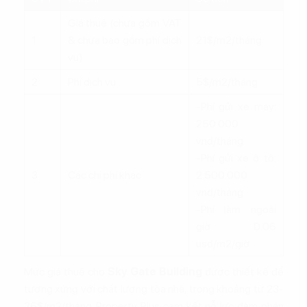
Giá thuê (chưa gồm VAT
1
& chưa bao gồm phí dịch
21$/m2/tháng
vụ)
2
Phí dịch vụ
5$/m2/tháng
-Phí gửi xe máy:
250.000
vnd/tháng
-Phí gửi xe ô tô:
3
Các chi phí khác
2.500.000
vnd/tháng
-Phí làm ngoài
giờ: 0.06
usd/m2/giờ
Mức giá thuê cho
Sky Gate Building
được thiết kế để
tương xứng với chất lượng tòa nhà, trong khoảng từ 23-
26$/m2/tháng. Property Plus cam kết nỗ lực đàm phán