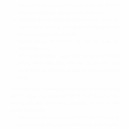
Máy lạnh trung tâm Daikin được cung cấp để đảm
bảo môi trường làm việc thoải mái và dễ chịu.
Hệ thống điện dự phòng Backup đảm bảo 100% nhu
cầu sử dụng và cung cấp nguồn điện đáng tin cậy
trong trường hợp xảy ra sự cố.
Đường truyền internet tốc độ cao cải thiện trải
nghiệm làm việc.
Sky Gate Building cũng được trang bị hệ thống
phòng cháy chữa cháy hiện đại và tuân thủ tiêu
chuẩn quốc gia, đảm bảo an toàn tối đa cho người sử
dụng.
Dự án Sky Gate Building tọa lạc trong khu vực đa dạng
tiện ích ngoại khu, mang đến lợi ích vượt trội cho việc
tiếp cận các dịch vụ tài chính, mua sắm, tổ chức sự kiện
và đón khách hàng.
Trong khu vực lân cận, có sẵn một loạt nhà hàng và
quán ăn đáng chú ý như Nhà Hàng NS Bến Thuyền,