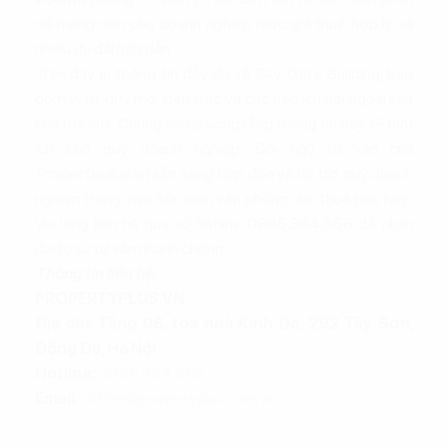
để mang đến cho doanh nghiệp mức giá thuê hợp lý và
nhiều ưu đãi hấp dẫn.
Trên đây là thông tin đầy đủ về Sky Gate Building, bao
gồm vị trí, quy mô, kiến trúc và các tiện ích nội ngoại khu
của tòa nhà. Chúng tôi hy vọng rằng thông tin này sẽ hữu
ích cho quý doanh nghiệp. Đội ngũ tư vấn của
Propertyplus.vn
sẵn sàng tiếp đón và hỗ trợ quý doanh
nghiệp trong việc lựa chọn văn phòng cho thuê phù hợp.
Vui lòng liên hệ qua số hotline 0865.364.866 để nhận
được sự tư vấn nhanh chóng!
Thông tin liên hệ:
PROPERTYPLUS.VN
Địa chỉ: Tầng 06, tòa nhà Kinh Đô, 292 Tây Sơn,
Đống Đa, Hà Nội
Hotline:
0865.364.866
Email:
office@propertyplus.com.vn