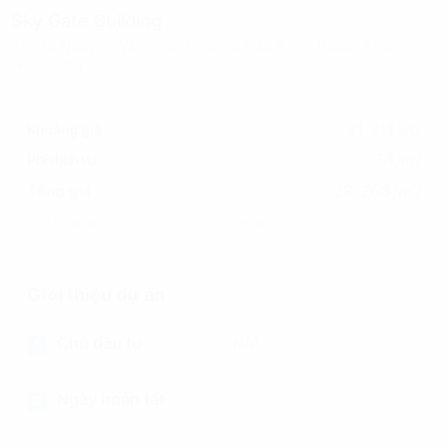
Sky Gate Building
36-38 Nguyễn Văn Trỗi, Phường Cầu Kiệu, (Quận Phú
Nhuận cũ)
Khoảng giá
21-21$/m2
Phí dịch vụ
5$/m2
23-26$/m2
Tổng giá
(Đã bao gồm phí dịch vụ, chưa bao gồm VAT)
Giới thiệu dự án
Chủ đầu tư
N/A
Ngày hoàn tất