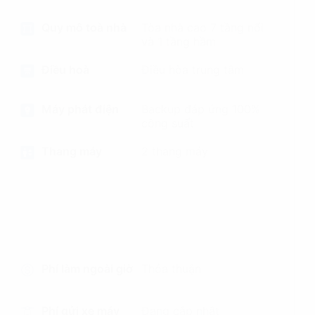
Quy mô toà nhà
Tòa nhà cao 7 tầng nổi
và 1 tầng hầm
Điều hoà
Điều hòa trung tâm
Máy phát điện
Backup đáp ứng 100%
công suất
Thang máy
2 thang máy
Phí làm ngoài giờ
Thỏa thuận
Phí gửi xe máy
Đang cập nhật