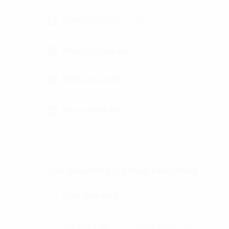
Đơn vị quản lý
N/A
Diện tích mỗi sàn
700m2/sàn
Chiều cao trần
2.7m
Khu vực để xe
1 tầng hầm
Các khoản chi phí thuê văn phòng
Điện điều hòa
Tính theo sử dụng thực
tế
Phí gửi ô tô
Đang cập nhật