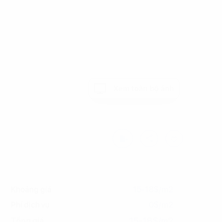
Xem toàn bộ ảnh
Khoảng giá
15-18$/m2
Phí dịch vụ
0$/m2
15-18$/m2
Tổng giá