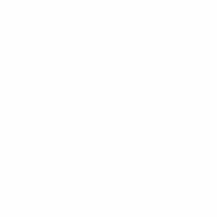
Trang chủ
Cho thuê văn phòng tại Thành phố Hồ Chí Min