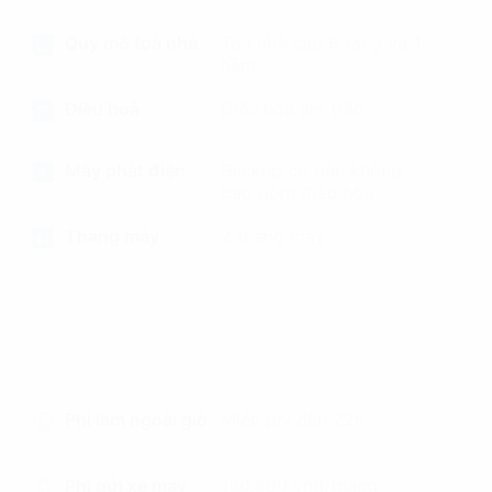
Quy mô toà nhà
Tòa nhà cao 6 tầng và 1
hầm
Điều hoà
Điều hòa âm trần
Máy phát điện
Backup cơ bản không
bao gồm điều hòa
Thang máy
2 thang máy
Phí làm ngoài giờ
Miễn phí đến 22h
Phí gửi xe máy
150,000 vnd/tháng