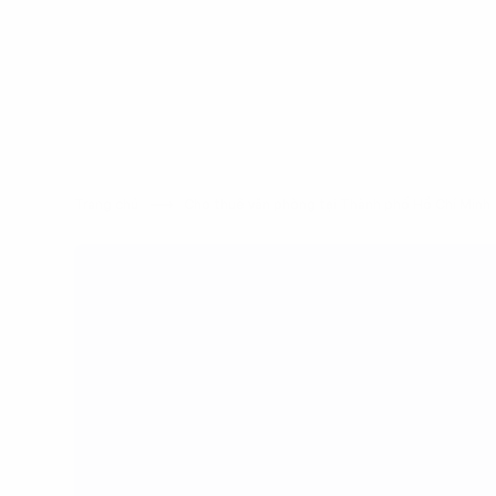
Trang chủ
Cho thuê văn phòng tại Thành phố Hồ Chí Min