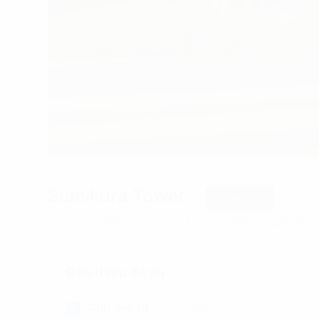
Sumikura Tower
Hạng C
18H Cộng Hòa, Phường Tân Sơn Nhất, (Quận Tân B
Giới thiệu dự án
Chủ đầu tư
NULL