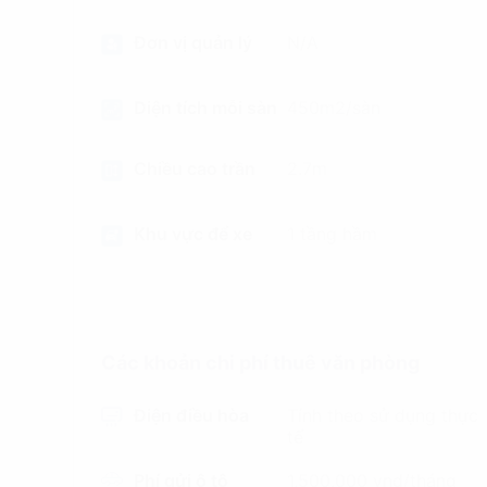
Đơn vị quản lý
N/A
Diện tích mỗi sàn
450m2/sàn
Chiều cao trần
2.7m
Khu vực để xe
1 tầng hầm
Các khoản chi phí thuê văn phòng
Điện điều hòa
Tính theo sử dụng thực
tế
Phí gửi ô tô
1,500,000 vnd/tháng