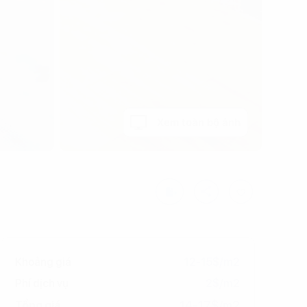
Xem toàn bộ ảnh
Khoảng giá
12-15$/m2
Phí dịch vụ
2$/m2
14-17$/m2
Tổng giá