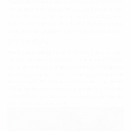
Phường Kiến Hưng
, nằm ở phía Đông
quận Hà Đông
,
Hà Nội, được thành lập ngày 08/5/2009 theo Quyết định
số 19/NQ-CP của Chính phủ, với diện tích 424,15 ha và
11.390 dân cư phân bố tại 16 tổ dân phố. Nổi bật tại phường
là làng Đa Sĩ - làng nghề rèn truyền thống có lịch sử lâu đời.
2. Vị trí địa lý
Phường Kiến Hưng
tọa lạc ở phía Đông Nam của quận
Hà Đông, với ranh giới tiếp giáp với các phường Phú Lãm,
Yên Nghĩa và Phú La. Vị trí địa lý của phường mang lại nhiều
lợi ích về giao thông và tiện ích xã hội, giúp người dân dễ
dàng di chuyển đến các khu vực lân cận như trung tâm Hà
Nội hay các tỉnh thành lân cận cũng như dễ dàng
thuê văn
phòng Hà Đông
tại đây. Điều này cũng góp phần thúc đẩy
phát triển kinh tế - xã hội tại đây.