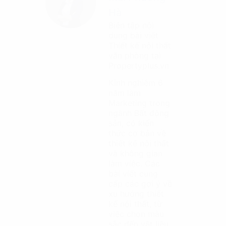
Hà
Biên tập nội
dung bài viết
Thiết kế nội thất
văn phòng tại
Propertyplus.vn
Kinh nghiệm 6
năm làm
Marketing trong
ngành Bất động
sản, có kiến
thức cơ bản về
thiết kế nội thất
và không gian
làm việc. Các
bài viết cung
cấp các gợi ý về
xu hướng thiết
kế nội thất, từ
việc chọn màu
sắc đến vật liệu