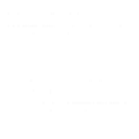
cư lâu dài.
6. Tiện ích vui chơi giải trí
Phường Kiến Hưng
cung cấp nhiều tiện ích vui chơi giải trí
phục vụ nhu cầu của cư dân, từ các công viên, khu thể thao
đến các trung tâm mua sắm. Các khu vực công cộng, đặc
biệt là công viên nhỏ tại các khu dân cư, giúp tạo nên không
gian xanh và thoáng đãng cho người dân. Ngoài ra, phường
Kiến Hưng cũng có nhiều nhà hàng, quán cà phê và các khu
vui chơi giải trí phù hợp cho mọi lứa tuổi mang đến không
gian thư giãn cho cả gia đình vào các dịp cuối tuần.
7. Thị trường bất động sản
Thị trường bất động sản tại
phường Kiến Hưng
đang
trên đà phát triển mạnh mẽ, với nhiều dự án căn hộ và nhà ở
hiện đại. Các dự án mới xuất hiện ngày càng nhiều, nhằm
đáp ứng nhu cầu nhà ở ngày càng tăng của cư dân Hà Nội.
Giá trị bất động sản tại đây cũng đang có xu hướng tăng