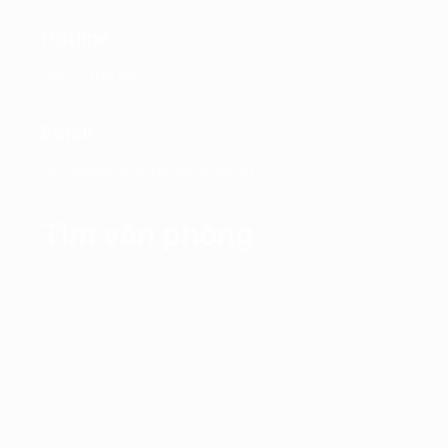
Hotline
0865.364.866
Email
office@propertyplus.com.vn
Tìm văn phòng