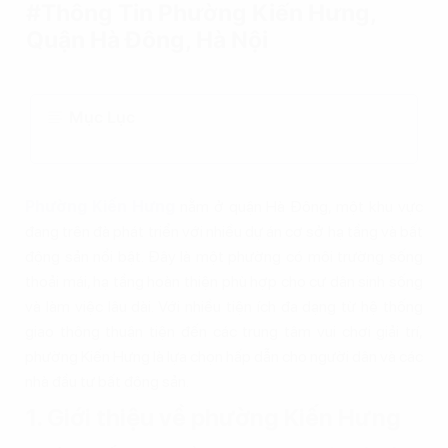
#Thông Tin Phường Kiến Hưng,
Quận Hà Đông, Hà Nội
Mục Lục
Phường Kiến Hưng
nằm ở quận Hà Đông, một khu vực
đang trên đà phát triển với nhiều dự án cơ sở hạ tầng và bất
động sản nổi bật. Đây là một phường có môi trường sống
thoải mái, hạ tầng hoàn thiện phù hợp cho cư dân sinh sống
và làm việc lâu dài. Với nhiều tiện ích đa dạng từ hệ thống
giao thông thuận tiện đến các trung tâm vui chơi giải trí,
phường Kiến Hưng là lựa chọn hấp dẫn cho người dân và các
nhà đầu tư bất động sản.
1. Giới thiệu về phường Kiến Hưng