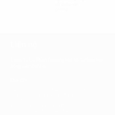
sử dụng văn
phòng.
Liên hệ
Công Ty Cổ Phần Thương Mại Và Tư Vấn Bất
Động Sản Đại Lợi
Địa chỉ
Trụ sở chính: Tầng 7, Tòa nhà Charmvit,
số 117 Trần Duy Hưng, Phường Yên Hòa,
Hà Nội
VPĐD: Tầng 4, Tòa nhà Kinh Đô, số 292
Tây Sơn, Phường Đống Đa, Hà Nội