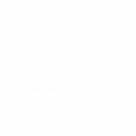
lên, đặc biệt là các loại hình căn hộ và nhà phố thương mại.
Với sự phát triển của hạ tầng và các tiện ích hiện đại, Kiến
Hưng là một trong những điểm đến đầu tư bất động sản
tiềm năng trong quận Hà Đông.
8. Các tòa nhà cho thuê văn phòng
gần khu vực Phường Kiến Hưng
Phường Kiến Hưng
có lợi thế gần nhiều tòa nhà văn
phòng cho thuê với cơ sở hạ tầng hiện đại, phù hợp cho các
doanh nghiệp và tổ chức. Một số tòa nhà văn phòng tiêu
biểu có thể kể đến như:
8.1 Tòa nhà BMM Xa La
Được biết đến là tòa nhà văn phòng hiện đại, với thiết kế
tiện nghi và vị trí thuận tiện ngay tại khu vực Xa La,
tòa nhà
BMM
là lựa chọn lý tưởng cho các công ty cần không gian
văn phòng rộng rãi và tiện nghi.
Địa chỉ:Số Phùng Hưng, KĐT Xa La, Hà Đông, Hà Nội