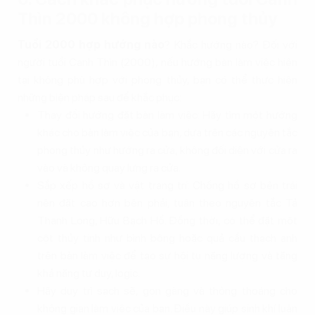
Thìn 2000 không hợp phong thủy
Tuổi 2000 hợp hướng nào
? Khắc hướng nào? Đối với
người tuổi Canh Thìn (2000), nếu hướng bàn làm việc hiện
tại không phù hợp với phong thủy, bạn có thể thực hiện
những biện pháp sau để khắc phục:
Thay đổi hướng đặt bàn làm việc: Hãy tìm một hướng
khác cho bàn làm việc của bạn, dựa trên các nguyên tắc
phong thủy như hướng ra cửa, không đối diện với cửa ra
vào và không quay lưng ra cửa.
Sắp xếp hồ sơ và vật trang trí: Chồng hồ sơ bên trái
nên đặt cao hơn bên phải, tuân theo nguyên tắc Tả
Thanh Long, Hữu Bạch Hổ. Đồng thời, có thể đặt một
cột thủy tinh như bình bông hoặc quả cầu thạch anh
trên bàn làm việc để tạo sự hội tụ năng lượng và tăng
khả năng tư duy, logic.
Hãy duy trì sạch sẽ, gọn gàng và thông thoáng cho
không gian làm việc của bạn. Điều này giúp sinh khí luân