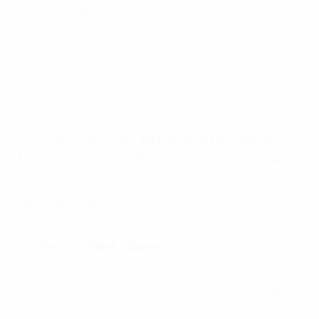
thể dẫn đến phá sản, bệnh tật, hoặc tai họa.
Hướng Tây Nam (Gọi là "Lục sát" hoặc "Nhà có sát
khí"): gây rối trong quan hệ tình cảm, thù hận, tranh
chấp, và nguy cơ tai nạn.
Vì vậy, để tránh những rủi ro và khó khăn không mong muốn,
tuổi Canh Thìn cần tránh sử dụng các hướng nhà này.
4. Top 3+ văn phòng cho thuê có
hướng hợp mệnh người tuổi Canh
Thìn 2000
Một số dự án văn phòng cho thuê hợp tuổi Canh Thìn 2000
để bạn có thể tham khảo như:
Techno Park Tower
Techno Park Tower
tọa lạc tại khu đô thị Vinhomes Ocean
Park, Gia Lâm, Hà Nội. Vị trí của dự án cung cấp sự tiện lợi
với việc di chuyển qua cầu Chương Dương, cầu Vĩnh Tuy và