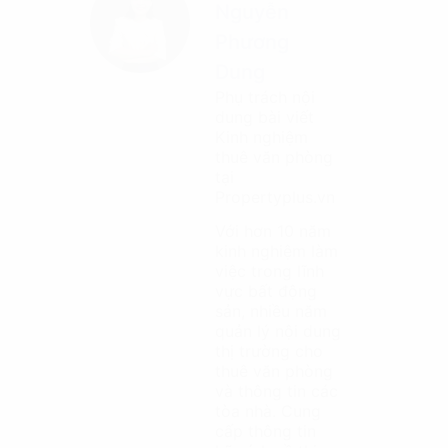
Nguyễn
Phương
Dung
Phụ trách nội
dung bài viết
Kinh nghiệm
thuê văn phòng
tại
Propertyplus.vn
Với hơn 10 năm
kinh nghiệm làm
việc trong lĩnh
vực bất động
sản, nhiều năm
quản lý nội dung
thị trường cho
thuê văn phòng
và thông tin các
tòa nhà. Cung
cấp thông tin