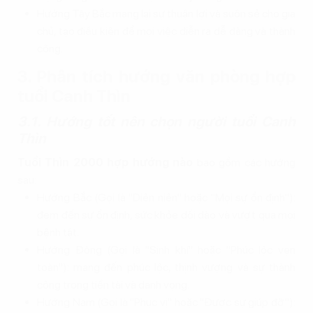
Hướng Tây Bắc mang lại sự thuận lợi và suôn sẻ cho gia
chủ, tạo điều kiện để mọi việc diễn ra dễ dàng và thành
công.
3. Phân tích hướng văn phòng hợp
tuổi Canh Thìn
3.1. Hướng tốt nên chọn người tuổi Canh
Thìn
Tuổi Thìn 2000 hợp hướng nào
bao gồm các hướng
sau:
Hướng Bắc (Gọi là "Diên niên" hoặc "Mọi sự ổn định"):
đem đến sự ổn định, sức khỏe dồi dào và vượt qua mọi
bệnh tật.
Hướng Đông (Gọi là "Sinh khí" hoặc "Phúc lộc vẹn
toàn"): mang đến phúc lộc, thịnh vượng và sự thành
công trong tiền tài và danh vọng.
Hướng Nam (Gọi là "Phục vị" hoặc "Được sự giúp đỡ"):