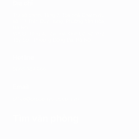
Địa chỉ
Trụ sở chính: Tầng 7, Tòa nhà Charmvit,
số 117 Trần Duy Hưng, Phường Yên Hòa,
Hà Nội
VPĐD: Tầng 4, Tòa nhà Kinh Đô, số 292
Tây Sơn, Phường Đống Đa, Hà Nội
Hotline
0865.364.866
Email
office@propertyplus.com.vn
Tìm văn phòng