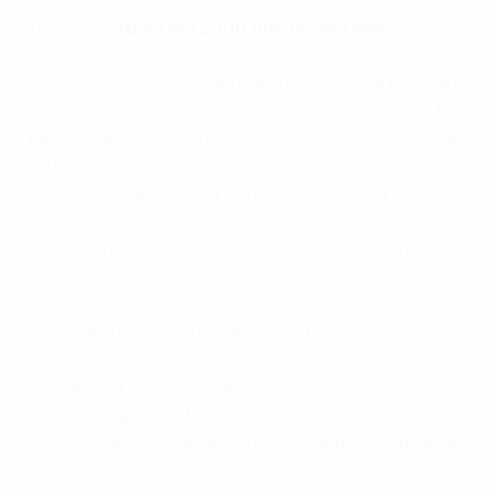
Khi tìm hiểu
tuổi Thìn 2000 hợp hướng nào
đặc biệt là
văn phòng cho thuê thì không thể bỏ qua dự án
Cornerstone Building
. Toà nhà được xây dựng ngay tại vị
trí trung tâm của khu thương mại truyền thống ở Hà Nội,
trên đường Phan Chu Trinh - một trong những con đường
nổi tiếng nhất của Thủ đô.
Thiết kế thông minh của Cornerstone Building cho phép
tận dụng một mặt sàn để chia thành tối đa 16 không gian
văn phòng khác nhau, đảm bảo sự tối ưu hóa trong sử dụng
không gian.
3 Tầng hầm để xe rộng 13,890m2
7 thang Mitsubishi tốc độ cao, tải trọng 16 người/ tháng
và 1 thang hàng tải trọng 1,600kg
Điều hòa trung tâm Trane
Hệ thống PCCC theo chuẩn an toàn quốc tế. Đầu báo
cháy, báo khói và hệ thống chuông báo động tại các
tầng