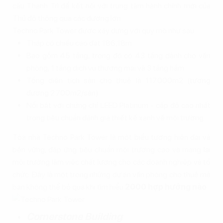
cầu Thanh Trì để kết nối với trung tâm hành chính mới của
Thủ đô thông qua các đường lớn.
Techno Park Tower được xây dựng với quy mô như sau:
Tháp có chiều cao đạt 186,18m.
Bao gồm 45 tầng, trong đó có 43 tầng dành cho văn
phòng, 1 tầng dịch vụ thương mại và 3 tầng hầm.
Tổng diện tích sàn cho thuê là 117.000m2 (tương
đương 2.700m2/sàn).
Nổi bật với chứng chỉ LEED Platinum - cấp độ cao nhất
trong tiêu chuẩn đánh giá thiết kế xanh về môi trường.
Tòa nhà Techno Park Tower là một biểu tượng hiện đại và
bền vững, đáp ứng tiêu chuẩn môi trường cao và mang lại
môi trường làm việc chất lượng cho các doanh nghiệp và tổ
chức. Đây là một trong những dự án văn phòng cho thuê mà
bạn không thể bỏ qua khi tìm hiểu
2000 hợp hướng nào
.
Cornerstone Building