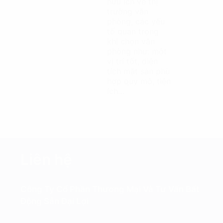
hữu ích về thị
trường văn
phòng, các yếu
tố quan trọng
khi chọn văn
phòng như: một
vị trí tốt, diện
tích mặt sàn phù
hợp quy mô, tiện
ích…
Liên hệ
Công Ty Cổ Phần Thương Mại Và Tư Vấn Bất
Động Sản Đại Lợi