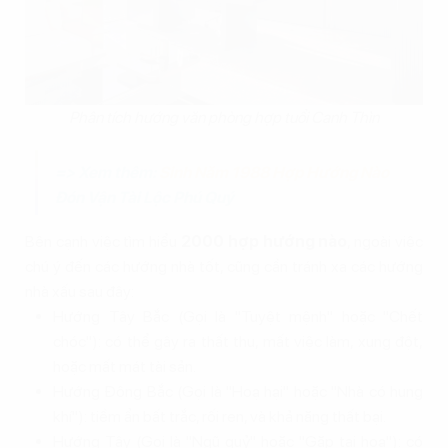
Phân tích hướng văn phòng hợp tuổi Canh Thìn
=> Xem thêm:
Sinh Năm 1988 Hợp Hướng Nào
Đón Vận Tài Lộc Phú Quý
Bên cạnh việc tìm hiểu
2000 hợp hướng nào
, ngoài việc
chú ý đến các hướng nhà tốt, cũng cần tránh xa các hướng
nhà xấu sau đây:
Hướng Tây Bắc (Gọi là "Tuyệt mệnh" hoặc "Chết
chóc"): có thể gây ra thất thu, mất việc làm, xung đột,
hoặc mất mát tài sản.
Hướng Đông Bắc (Gọi là "Hoạ hại" hoặc "Nhà có hung
khí"): tiềm ẩn bất trắc, rối ren, và khả năng thất bại.
Hướng Tây (Gọi là "Ngũ quỷ" hoặc "Gặp tai hoạ"): có