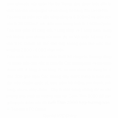
tâm sầm uất của quận Hai Bà Trưng, đây được biết đến là
một tòa nhà công nghệ và nội dung số hàng đầu tại Hà Nội.
Tòa nhà có diện tích đất tổng cộng là 5.600m2 và diện tích
sàn là 35.000m2, với diện tích trung bình là 1.500m2/sàn.
Tòa nhà gồm 21 tầng nổi, 1 tầng lửng và 1 tầng hầm, cùng
với không gian chung của toàn dự án. Với thiết kế này, Tòa
nhà VTC Online có thể đáp ứng không gian làm việc cho
khoảng 2.500 - 3.000 nhân viên.
Tiền sảnh của tòa nhà được thiết kế rộng rãi, thoáng đãng
và thuận tiện cho việc di chuyển. Các phòng họp và hội thảo
được đặt ở tầng 4 và tầng 21, có sức chứa đa dạng từ 4
đến 300 ghế ngồi. Các phòng này được trang bị hiện đại,
đạt tiêu chuẩn quốc tế, bao gồm hệ thống âm thanh, ánh
sáng, micro, máy chiếu… Đây là một trong những dự án văn
phòng cho thuê có hướng hợp với Canh Thìn 2000 để bạn
giải quyết được vấn đề
tuổi Thìn 2000 hợp hướng nào
.
Tòa nhà VTC Online