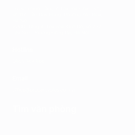
Trụ sở chính: Tầng 7, Tòa nhà Charmvit,
số 117 Trần Duy Hưng, Phường Yên Hòa,
Hà Nội
VPĐD: Tầng 4, Tòa nhà Kinh Đô, số 292
Tây Sơn, Phường Đống Đa, Hà Nội
Hotline
0865.364.866
Email
office@propertyplus.com.vn
Tìm văn phòng