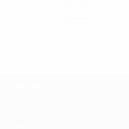
trường văn
phòng, các yếu
tố quan trọng
khi chọn văn
phòng như: một
vị trí tốt, diện
tích mặt sàn phù
hợp quy mô, tiện
ích…
Liên hệ
Công Ty Cổ Phần Thương Mại Và Tư Vấn Bất
Động Sản Đại Lợi
Địa chỉ