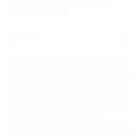
#So Sánh Diện Tích Văn Phòng
Hạng A và Hạng B
Mục Lục
Trong quá trình tìm kiếm văn phòng lý tưởng cho doanh
nghiệp của mình, việc so sánh diện tích giữa các loại văn
phòng (hạng A và hạng B) đóng vai trò quan trọng. Hạng A
thường được coi là những văn phòng cao cấp, có giá thành
cao và tiện ích đầy đủ, trong khi hạng B thường phục vụ cho
các doanh nghiệp vừa và nhỏ với mức giá phải chăng hơn.
Để tìm hiểu kỹ hơn và
so sánh diện tích văn phòng
chi
tiết, vậy bạn hãy theo dõi ngay bài viết dưới đây.
1. Diện tích phổ biến của các văn
phòng hạng A