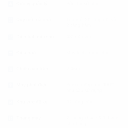
Đơn vị quản lý
Bởi chủ sở hữu
Quy mô toà nhà
Tòa nhà 20 tầng nổi và
2 tầng hầm
Diện tích mỗi sàn
482m2/sàn
Điều hoà
Máy lạnh trung tâm
Chiều cao trần
2.45m
Máy phát điện
Backup đáp ứng 100%
nhu cầu sử dụng
Khu vực để xe
02 tầng hầm
Thang máy
2 thang khách & 1 thang
chở hàng