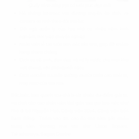
Quầy sảnh tầng trệt có kiến trúc đẹp mắt
Hệ thống Internet với đường truyền ổn định và
camera an ninh theo dõi mọi lúc.
Đội ngũ quản lý của tòa nhà có nhiều năm kinh
nghiệm, làm việc chuyên nghiệp.
Nhân viên lễ tân luôn làm việc tận tình, giúp đỡ khách
hàng nhanh chóng.
Dịch vụ vệ sinh, dọn dẹp và xử lý nước cho mọi khu
vực chung, văn phòng mỗi ngày.
Dịch vụ kiểm tra, bảo dưỡng và sửa chữa các thiết bị,
máy móc của tòa nhà.
Đặc biệt, bao quanh tòa nhà là rất nhiều địa điểm giải trí,
vui chơi cho các nhân viên thư giãn sau giờ làm việc như
Phố đi bộ Nguyễn Huệ, Công viên 30/4, Công viên bến
Bạch Đằng... Thêm vào đó, cao ốc còn nằm gần nhiều
trung tâm thương mại lớn như Union Square,
Takashimaya, Saigon Centre…