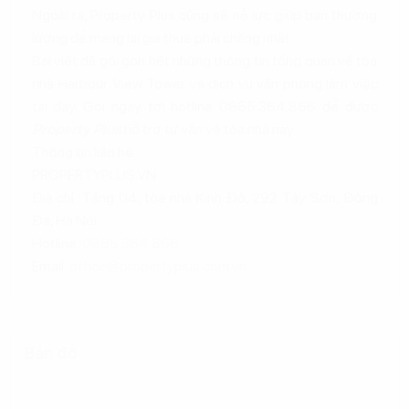
Ngoài ra, Property Plus cũng sẽ nỗ lực giúp bạn thương
lượng để mang lại giá thuê phải chăng nhất.
Bài viết đã gói gọn hết những thông tin tổng quan về tòa
nhà Harbour View Tower và dịch vụ văn phòng làm việc
tại đây. Gọi ngay tới hotline 0865.364.866 để được
Property Plus
hỗ trợ tư vấn về tòa nhà này.
Thông tin liên hệ:
PROPERTYPLUS.VN
Địa chỉ: Tầng 04, tòa nhà Kinh Đô, 292 Tây Sơn, Đống
Đa, Hà Nội
Hotline:
0865.364.866
Email:
office@propertyplus.com.vn
Bản đồ