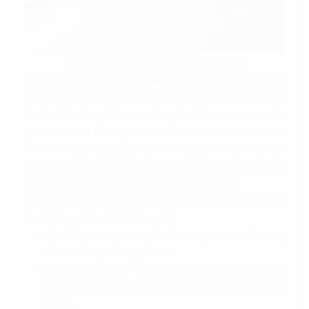
Mặt sàn văn phòng tiêu biểu của cao ốc
Ngoài ra, Harbour View Tower còn có lợi thế vượt trội
trong kiến trúc bởi được thiết kế mềm mại mà không hề
bị, đảm bảo tổng thể toàn bộ cao ốc đều sang trọng, gần
gũi thiên nhiên. Bên ngoài mặt tiền cao ốc là là các khuôn
viên thoáng đãng, rộng rãi. Bên trong cao ốc lại được tận
dụng triệt để gió tự nhiên và ánh sáng, mang lại không
gian thoáng khí cho tất cả các văn phòng ở đây.
Khi đặt văn phòng tại Harbour View Tower, bạn sẽ được
tận hưởng những loại dịch vụ như:
Hệ thống thang máy gồm 2 thang khách và 1 thang
để chở hàng vô cùng tiện lợi.
Hệ thống máy lạnh trung tâm với khả năng làm lạnh
tốt, tiết kiệm điện và phù hợp với môi trường văn
phòng.