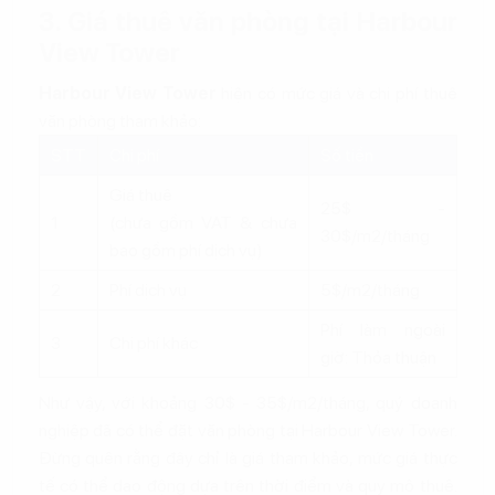
3. Giá thuê văn phòng tại Harbour
View Tower
Harbour View Tower
hiện có mức giá và chi phí thuê
văn phòng tham khảo:
STT
Chi phí
Số tiền
Giá thuê
25$ -
1
(chưa gồm VAT & chưa
30$/m2/tháng
bao gồm phí dịch vụ)
2
Phí dịch vụ
5$/m2/tháng
Phí làm ngoài
3
Chi phí khác
giờ: Thỏa thuận
Như vậy, với khoảng 30$ - 35$/m2/tháng, quý doanh
nghiệp đã có thể đặt văn phòng tại Harbour View Tower.
Đừng quên rằng đây chỉ là giá tham khảo, mức giá thực
tế có thể dao động dựa trên thời điểm và quy mô thuê.