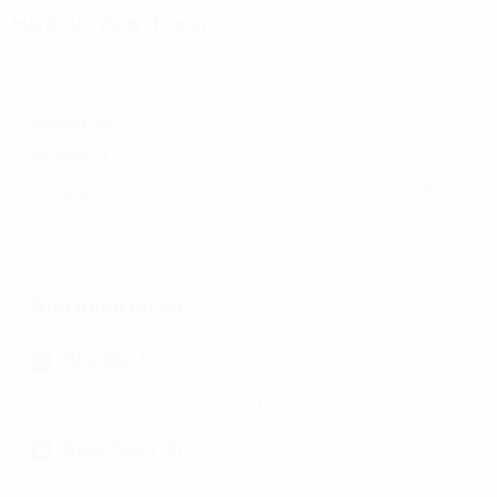
Harbour View Tower
35 Nguyễn Huệ, Phường Sài Gòn, (Quận 1 cũ)
Khoảng giá
25-30$/m2
Phí dịch vụ
5$/m2
30-35$/m2
Tổng giá
(Đã bao gồm phí dịch vụ, chưa bao gồm VAT)
Giới thiệu dự án
Chủ đầu tư
Công ty Liên doanh Hữu
Hạn Vietcombank
Bonday
Ngày hoàn tất