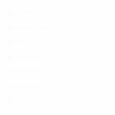
Quy mô toà nhà
Tòa nhà 16 tầng nổi và
2 tầng hầm
Diện tích mỗi sàn
500m2/sàn
Điều hoà
Máy lạnh trung tâm
Chiều cao trần
2.7m
Máy phát điện
Backup đáp ứng 100%
nhu cầu sử dụng
Khu vực để xe
02 tầng hầm
Thang máy
3 thang máy