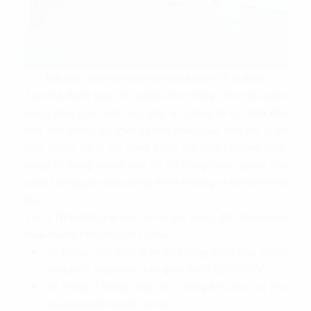
Mặt sàn cho thuê điển hình tại dự án VTP Building
Tòa nhà được bao phủ bằng kính chống chói màu xanh
mang cảm giác tươi mát, gây ấn tượng từ cái nhìn đầu
tiên. Văn phòng có thiết kế mở, chiều cao trần đạt 2,7m
giúp khách hàng dễ dàng chọn lựa nhiều phong cách
trang trí. Xung quanh cao ốc có trồng nhiều giống cây
cảnh, không gian văn phòng thêm thoáng và hạn chế khói
bụi.
Tòa VTP Building là cao ốc hạng B mang đến cho khách
thuê những tiện ích, dịch vụ như:
Hệ thống máy phát điện dự phòng cung ứng 100%
công suất, máy phát điện gồm 3 pha 220/380V.
Hệ thống 3 thang máy và 1 thang bộ, phục vụ nhu
cầu di chuyển nhanh chóng.