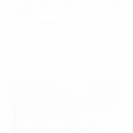
2. Tiện ích và dịch vụ tại VTP
Building
Cao ốc
VTP Building
đi vào hoạt động kể từ năm 1993
với thiết kế 16 tầng nổi và 2 tầng hầm, diện tích mỗi sàn
đạt 500m2/sàn, được chia cắt linh hoạt nhằm phục vụ
đầy đủ mọi nhu cầu về không gian làm việc cho doanh
nghiệp, phù hợp để
cho thuê tòa nhà quận 1.
Các diện tích văn phòng điển hình trải dài từ 70, 71m2
đến 135m2 phù hợp mọi quy mô hoạt động của các công
ty.