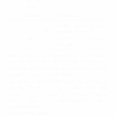
bao gồm phí
dịch vụ)
2
Phí dịch vụ
5$/m2/tháng
- Phí làm ngoài giờ: Sử dụng
Các chi phí
máy lạnh thì mới tính phí
3
khác
500.000 VNĐ/văn
phòng/giờ
Như vậy, tổng chi phí thuê văn phòng tại VTP Building
ước tính khoảng 33$ - 38$/m2/tháng.
Property Plus
cũng rất hân hạnh đồng hành cùng bạn trong việc thương
lượng để có mức giá thuê phải chăng nhất.
Bài viết trên đã trình bày những thông tin tổng quan về
tòa nhà VTP Building. Hãy gọi ngay đến hotline
0865.364.866, đội ngũ tư vấn của Property Plus sẽ
nhanh chóng báo giá và diện tích trống hiện có cho bạn.
Thông tin liên hệ:
PROPERTYPLUS.VN