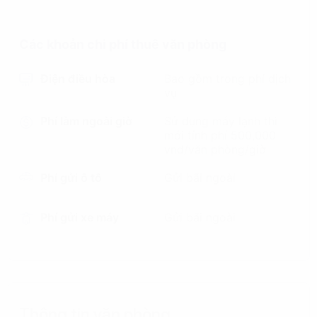
Các khoản chi phí thuê văn phòng
Điện điều hòa
Bao gồm trong phí dịch
vụ
Phí làm ngoài giờ
Sử dụng máy lạnh thì
mới tính phí 500,000
vnd/văn phòng/giờ
Phí gửi ô tô
Gửi bãi ngoài
Phí gửi xe máy
Gửi bãi ngoài
Thông tin văn phòng