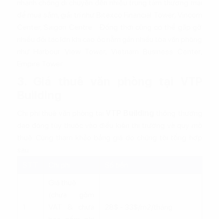
nhanh chóng di chuyển đến nhiều trung tâm thương mại
để mua sắm, giải trí như Bitexco Financial Tower, Vincom
Center, Saigon Centre… Đồng thời cũng có thể gặp gỡ
nhiều đối tác lớn khi cao ốc nằm gần nhiều tòa văn phòng
như Harbour View Tower, Vietnam Business Center,
Empire Tower…
3. Giá thuê văn phòng tại VTP
Building
Chi phí thuê văn phòng tại
VTP Building
thông thường
dao động tùy thuộc vào điều kiện thị trường và quy mô
thuê. Cùng tham khảo bảng giá do chúng tôi tổng hợp
sau:
STT
Chi phí
Số tiền
Giá thuê
(chưa gồm
1
VAT & chưa
28$ - 33$/m2/tháng