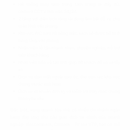
Hệ thống máy lạnh trung tâm trang bị đầy đủ,
camera CCTV làm việc 24/24.
2 tầng với diện tích rộng rãi dùng làm bãi đỗ xe cho
toàn khối văn phòng.
Khu vực WC nam nữ riêng biệt, sạch sẽ được bố trí ở
từng tầng văn phòng.
Nhân viên lễ tân nhanh nhẹn, chuyên nghiệp, hỗ trợ
tiếp khách hàng.
Nhân viên bảo vệ tận tình giúp đỡ khách đỗ xe và lấy
xe.
Dịch vụ dọn mặt ngoài cao ốc, thu dọn rác khu vực
chung và rác sinh hoạt.
Dịch vụ xịt khuẩn định kỳ và kiểm tra máy móc chung
theo yêu cầu.
Đặc biệt, xung quanh tòa nhà có nhiều chi nhánh ngân
hàng đáp ứng nhu cầu giao dịch tài chính của doanh
nghiệp: Vietcombank, Citibank… Từ tòa VTP, bạn có thể