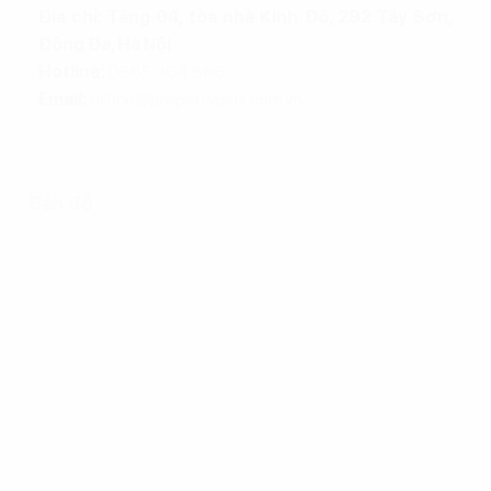
Địa chỉ: Tầng 04, tòa nhà Kinh Đô, 292 Tây Sơn,
Đống Đa, Hà Nội
Hotline:
0865.364.866
Email:
office@propertyplus.com.vn
Bản đồ