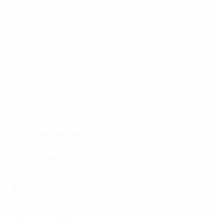
VTP Building
08 Nguyễn Huệ, Phường Sài Gòn, (Quận 1 cũ)
Khoảng giá
28-33$/m2
Phí dịch vụ
5$/m2
33-38$/m2
Tổng giá
(Đã bao gồm phí dịch vụ, chưa bao gồm VAT)
Giới thiệu dự án
Chủ đầu tư
Công ty cổ phần đầu tư
Vạn Thịnh Phát
Ngày hoàn tất
Đơn vị quản lý
Bởi chủ sở hữu