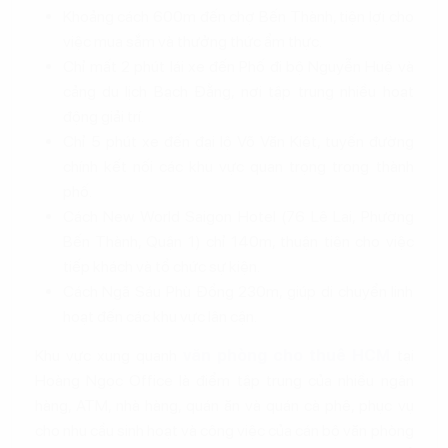
Khoảng cách 600m đến chợ Bến Thành, tiện lợi cho
việc mua sắm và thưởng thức ẩm thực.
Chỉ mất 2 phút lái xe đến Phố đi bộ Nguyễn Huệ và
cảng du lịch Bạch Đằng, nơi tập trung nhiều hoạt
động giải trí.
Chỉ 5 phút xe đến đại lộ Võ Văn Kiệt, tuyến đường
chính kết nối các khu vực quan trọng trong thành
phố.
Cách New World Saigon Hotel (76 Lê Lai, Phường
Bến Thành, Quận 1) chỉ 140m, thuận tiện cho việc
tiếp khách và tổ chức sự kiện.
Cách Ngã Sáu Phù Đổng 230m, giúp di chuyển linh
hoạt đến các khu vực lân cận.
Khu vực xung quanh
văn phòng cho thuê HCM
tại
Hoàng Ngọc Office là điểm tập trung của nhiều ngân
hàng, ATM, nhà hàng, quán ăn và quán cà phê, phục vụ
cho nhu cầu sinh hoạt và công việc của cán bộ văn phòng