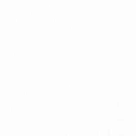
văn phòng cho thuê quận 1
hạng C.
Tổng cấu trúc của tòa nhà bao gồm 7 tầng nổi
Mỗi sàn có diện tích gần 70m2 và có thể chia nhỏ
linh hoạt từ 30m2 đến 70m2 tùy theo nhu cầu của
từng doanh nghiệp.
Chiều cao tầng điển hình: 2.7m²
Thiết kế sàn văn phòng tại đây được quan tâm tỉ mỉ, với
lát gạch đá đồng màu trên tường, tạo nên không gian
thoải mái và mở rộng. Tòa nhà được thiết kế để tận dụng
ánh sáng tự nhiên và tầm nhìn xanh mát, với cửa kính
rộng mở nhìn thẳng ra khách sạn New World, được trang
bị chức năng chống chói.