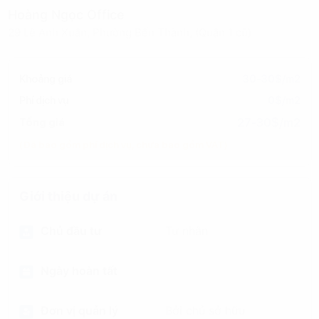
Hoàng Ngọc Office
29 Lê Anh Xuân, Phường Bến Thành, (Quận 1 cũ)
Khoảng giá
30-30$/m2
Phí dịch vụ
0$/m2
27-30$/m2
Tổng giá
(Đã bao gồm phí dịch vụ, chưa bao gồm VAT)
Giới thiệu dự án
Chủ đầu tư
Tư nhân
Ngày hoàn tất
Đơn vị quản lý
Bởi chủ sở hữu