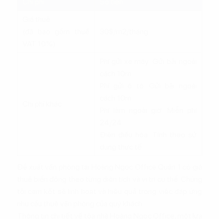
Chi phí
Số tiền
Giá thuê
(đã bao gồm thuế
30$/m2/tháng
VAT 10%)
Phí gửi xe máy: Gửi bãi ngoài
cách 10m
Phí gửi ô tô: Gửi bãi ngoài
cách 10m
Chi phí khác
Phí làm ngoài giờ: Miễn phí
24/24
Điện điều hòa: Tính theo sử
dụng thực tế
Đề xuất văn phòng tại Hoàng Ngọc Office Quận 1 có giá
thuê biến động theo từng diện tích và vị trí cụ thể. Chúng
tôi cam kết sẽ linh hoạt và hiệu quả trong việc đáp ứng
nhu cầu thuê văn phòng của quý khách.
Thông tin chi tiết về tòa nhà Hoàng Ngọc Office, một lựa