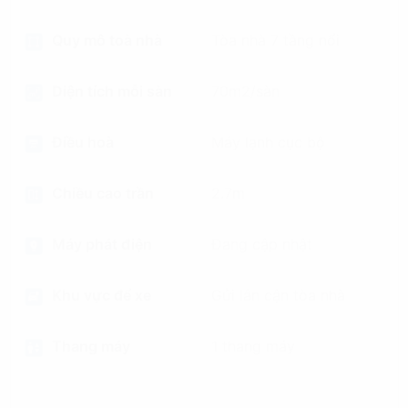
Quy mô toà nhà
Tòa nhà 7 tầng nổi
Diện tích mỗi sàn
70m2/sàn
Điều hoà
Máy lạnh cục bộ
Chiều cao trần
2.7m
Máy phát điện
Đang cập nhật
Khu vực để xe
Gửi lân cận tòa nhà
Thang máy
1 thang máy