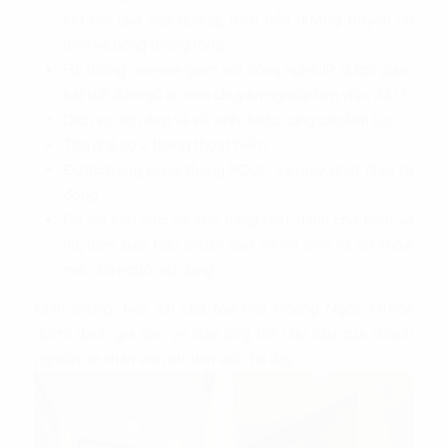
kết nối qua cáp quang, đảm bảo đường truyền ổn
định và băng thông rộng.
Hệ thống camera giám sát công nghệ IP, được giám
sát bởi đội ngũ an ninh chuyên nghiệp làm việc 24/7.
Dịch vụ dọn dẹp và vệ sinh được cung cấp liên tục.
Tòa nhà có 2 thang thoát hiểm.
Được trang bị hệ thống PCCC và máy phát điện tự
động.
Có hai khu vực vệ sinh riêng biệt dành cho nam và
nữ, đảm bảo tiêu chuẩn cao về vệ sinh và sự thoải
mái cho người sử dụng.
Nhìn chung, tiện ích của tòa nhà Hoàng Ngọc Office
được đánh giá cao và đáp ứng tốt nhu cầu của doanh
nghiệp và nhân viên khi làm việc tại đây.