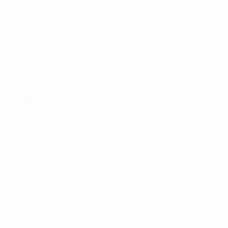
chọn phổ biến dành cho các doanh nghiệp tại Quận 1 đã
được cung cấp. Xin vui lòng liên hệ với
Propertyplus.vn
ngay hôm nay qua số hotline 0865.364.866 để biết
thêm về giá cả và diện tích cho thuê của các văn phòng
tại TP.HCM.
Thông tin liên hệ:
PROPERTYPLUS.VN
Địa chỉ: Tầng 04, tòa nhà Kinh Đô, 292 Tây Sơn,
Đống Đa, Hà Nội
Hotline:
0865.364.866
Email:
office@propertyplus.com.vn
Bản đồ