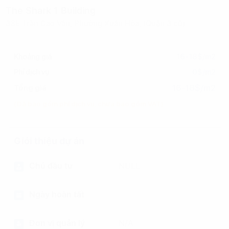
The Shark 1 Building
38E Trần Cao Vân, Phường Xuân Hòa, (Quận 3 cũ)
Khoảng giá
16-18$/m2
Phí dịch vụ
0$/m2
16-18$/m2
Tổng giá
(Đã bao gồm phí dịch vụ, chưa bao gồm VAT)
Giới thiệu dự án
Chủ đầu tư
NULL
Ngày hoàn tất
Đơn vị quản lý
N/A