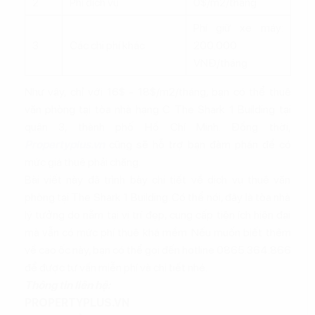
2
Phí dịch vụ
0$/m2/tháng
Phí giữ xe máy:
3
Các chi phí khác
200.000
VNĐ/tháng
Như vậy, chỉ với 16$ - 18$/m2/tháng, bạn có thể thuê
văn phòng tại tòa nhà hạng C The Shark 1 Building tại
quận 3, thành phố Hồ Chí Minh. Đồng thời,
Propertyplus.vn
cũng sẽ hỗ trợ bạn đàm phán để có
mức giá thuê phải chăng.
Bài viết này đã trình bày chi tiết về dịch vụ thuê văn
phòng tại The Shark 1 Building. Có thể nói, đây là tòa nhà
lý tưởng do nằm tại vị trí đẹp, cung cấp tiện ích hiện đại
mà vẫn có mức phí thuê khá mềm. Nếu muốn biết thêm
về cao ốc này, bạn có thể gọi đến hotline 0865.364.866
để được tư vấn miễn phí và chi tiết nhé.
Thông tin liên hệ:
PROPERTYPLUS.VN