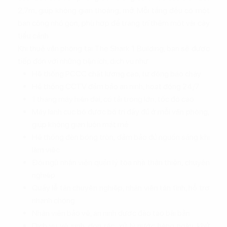
2,7m, giúp không gian thoáng, mở. Mỗi tầng đều có một
ban công nhỏ gọn, phù hợp để trang trí thêm một vài cây
tiểu cảnh.
Khi thuê văn phòng tại The Shark 1 Building, bạn sẽ được
tiếp đón với những tiện ích, dịch vụ như:
Hệ thống PCCC chất lượng cao, tự động báo cháy.
Hệ thống CCTV đảm bảo an ninh, hoạt động 24/7.
1 thang máy hiện đại, có tải trọng lớn, tốc độ cao.
Máy lạnh cục bộ được bố trí đầy đủ ở mỗi văn phòng,
giúp không gian luôn mát mẻ.
Hệ thống đèn bóng tròn, đảm bảo đủ nguồn sáng khi
làm việc.
Đội ngũ nhân viên quản lý tòa nhà thân thiện, chuyên
nghiệp.
Quầy lễ tân chuyên nghiệp, nhân viên tận tình, hỗ trợ
nhanh chóng.
Nhân viên bảo vệ, an ninh được đào tạo bài bản.
Dịch vụ vệ sinh, dọn rác, xử lý nước hàng ngày, khử