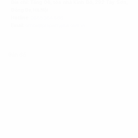
Địa chỉ: Tầng 06, tòa nhà Kinh Đô, 292 Tây Sơn,
Đống Đa, Hà Nội
Hotline:
0865.364.866
Email:
office@propertyplus.com.vn
Bản đồ