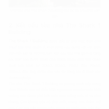
Vị trí tòa nhà The Shark 1 Building tọa lạc tại khu phố yên
tĩnh
2. Kết cấu tòa nhà The Shark 1
Building
The Shark 1 Building
được đầu tư cho mục đích
cho
thuê tòa nhà quận 3
, khởi công xây dựng với với diện
tích mỗi sàn là 150m2/sàn. Kết cấu tòa nhà gồm 6 tầng
nổi, mặt sàn được phân chia thành nhiều diện tích chào
thuê linh hoạt từ 30m2, 50m2, 70m2 đến 90m2,
160m2, đáp ứng được nhu cầu đa dạng khi đi thuê của
doanh nghiệp.
Tòa nhà The Shark 1 Building có phong cách xây dựng
theo lối kiến trúc cổ điển. Mặt ngoài tòa nhà như một khối
vuông vức được phủ bởi một màu trắng tinh tế và nhẹ
nhàng. Các khung cửa sổ đẹp mắt, mang tính thẩm mỹ
cao. Các tòa văn phòng bên trong có chiều cao trần đạt