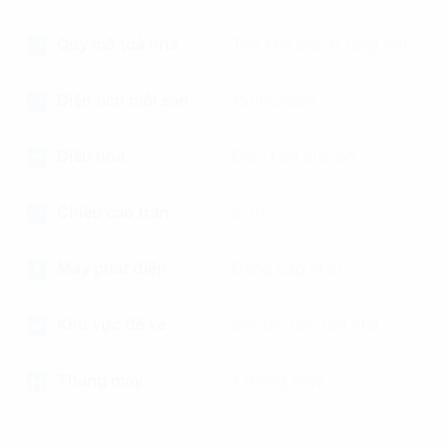
Quy mô toà nhà
Tòa nhà cao 6 tầng nổi
Diện tích mỗi sàn
150m2/sàn
Điều hoà
Điều hòa cục bộ
Chiều cao trần
2.7m
Máy phát điện
Đang cập nhật
Khu vực để xe
Gửi lân cận tòa nhà
Thang máy
1 thang máy