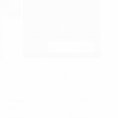
Xem toàn bộ ảnh
Khoảng giá
15-17$/m2
Phí dịch vụ
0$/m2
15-17$/m2
Tổng giá