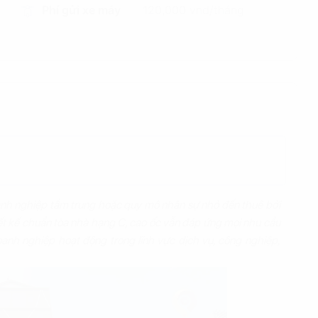
Phí gửi xe máy
120,000 vnd/tháng
anh nghiệp tầm trung hoặc quy mô nhân sự nhỏ đến thuê bởi
iết kế chuẩn tòa nhà hạng C, cao ốc vẫn đáp ứng mọi nhu cầu
doanh nghiệp hoạt động trong lĩnh vực dịch vụ, công nghiệp,