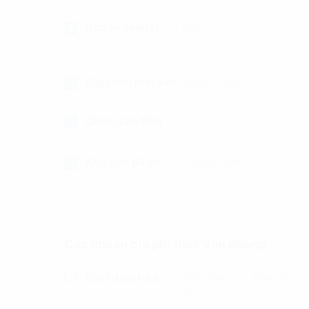
Đơn vị quản lý
N/A
Diện tích mỗi sàn
200m2/sàn
Chiều cao trần
2.7m
Khu vực để xe
2 tầng hầm
Các khoản chi phí thuê văn phòng
Điện điều hòa
Tính theo sử dụng thực
tế