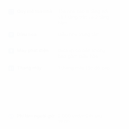
Quy mô toà nhà
Tòa nhà cao 8 tầng nổi
và 1 tầng trệt và 2 tầng
hầm
Điều hoà
Điều hòa trung tâm
Máy phát điện
Backup cơ bản không
bao gồm điều hòa
Thang máy
1 thang máy tốc độ cao
Phí làm ngoài giờ
2,000 vnd/m2/h sau
19:00