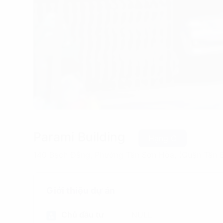
Parami Building
Hạng C
140 Bạch Đằng, Phường Tân Sơn Hòa, (Quận Tân B
Giới thiệu dự án
Chủ đầu tư
NULL