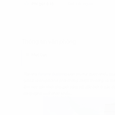
Phí gửi ô tô
Gửi bãi ngoài
Thông tin văn phòng
Mục Lục
Tòa nhà
Parami Building
luôn thu hút được nhiều do
giá cả và chi phí khá phải chăng. Được thi công và th
làm việc cần thiết cho giới công sở, đặc biệt là các 
công nghệ, xuất nhập khẩu…