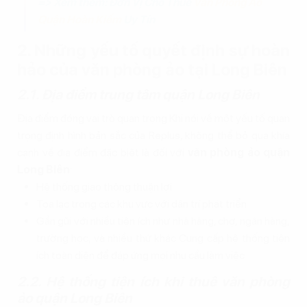
=> Xem thêm: Đơn Vị Cho Thuê
Văn Phòng Ảo
Quận Hoàn Kiếm
Uy Tín
2. Những yếu tố quyết định sự hoàn
hảo của văn phòng ảo tại Long Biên
2.1. Địa điểm trung tâm quận Long Biên
Địa điểm đóng vai trò quan trọng Khi nói về một yếu tố quan
trọng định hình bản sắc của Replus, không thể bỏ qua khía
cạnh về địa điểm đặc biệt là đối với
văn phòng ảo quận
Long Biên
:
Hệ thống giao thông thuận lợi
Tọa lạc trong các khu vực với dân trí phát triển
Gần gũi với nhiều tiện ích như nhà hàng, chợ, ngân hàng,
trường học, và nhiều thứ khác Cung cấp hệ thống tiện
ích toàn diện để đáp ứng mọi nhu cầu làm việc
2.2. Hệ thống tiện ích khi thuê văn phòng
ảo quận Long Biên