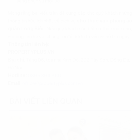
sàng phục vụ mọi lúc.
Mong rằng bài viết trên đã cung cấp cho quý khách những
thông tin hữu ích nhất về dịch vụ
cho thuê văn phòng ảo
quận Long Biê
n. Nếu quý khách còn bất cứ thắc mắc nào,
vui lòng liên hệ với chúng tôi để được tư vấn và hỗ trợ ngay.
Thông tin liên hệ:
PROPERTYPLUS.VN
Địa chỉ
: Tầng 06, tòa nhà Kinh Đô, 292 Tây Sơn, Đống Đa,
Hà Nội
Hotline:
0865.364.866
Email
:
office@propertyplus.com.vn
BÀI VIẾT LIÊN QUAN