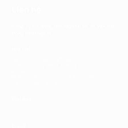
Liên hệ
Công Ty Cổ Phần Thương Mại Và Tư Vấn Bất
Động Sản Đại Lợi
Địa chỉ
Trụ sở chính: Tầng 7, Tòa nhà Charmvit,
số 117 Trần Duy Hưng, Phường Yên Hòa,
Hà Nội
VPĐD: Tầng 4, Tòa nhà Kinh Đô, số 292
Tây Sơn, Phường Đống Đa, Hà Nội
Hotline
0865.364.866
Email