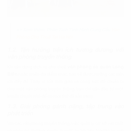
=> Xem thêm: Phân Tích Tình Hình Cung Cầu
Văn
Phòng Cho Thuê Tại Hà Nội
1.2. Tận hưởng tiện ích tương đương với
văn phòng truyền thống
Khi tận dụng dịch vụ cho thuê
văn phòng ảo quận Long
Biên
hoặc nhiều địa điểm khác, bạn sẽ được hưởng các tiện
ích đầy đủ. Thay vì tốn thời gian và công sức để chuẩn bị
cho một văn phòng truyền thống, bạn chỉ cần đầu tư một
khoản chi phí nhỏ để có mọi thứ đã sẵn sàng.
1.3. Giải phóng gánh nặng, tập trung vào
phát triển
Với các văn phòng truyền thống, việc quản lý cơ sở vật chất
và nhân sự thường xuyên là một áp lực lớn. Ngược lại, với