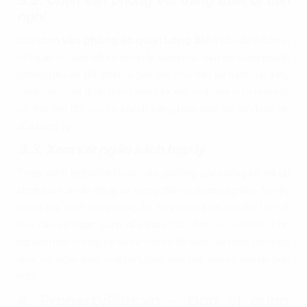
nghi
Lựa chọn
văn phòng ảo quận Long Biên
cần đảm bảo vị
trí thuận lợi, sân đỗ xe rộng rãi, cũng như tiện ích xung quanh
phong phú và tốt nhất là gần các khu dân cư sầm uất. Hãy
tránh các vị trí thấp trũng hoặc xa xôi, vì những vị trí như vậy
có thể làm đối tác và khách hàng hoài nghi về sự đáng tin
của công ty.
3.3. Xem xét ngân sách hợp lý
Theo
kinh nghiệm thuê văn phòng
của chúng tôi thì tài
chính luôn là vấn đề quan trọng đối với doanh nghiệp. Vì vậy
trước khi thuê văn phòng ảo, hãy thảo luận với đối tác về
nhu cầu và ngân sách của bạn. Các đơn vị có nhiều kinh
nghiệm như chúng tôi sẽ tư vấn và đề xuất lựa chọn phù hợp
nhất với ngân sách của bạn, đảm bảo bạn vẫn có đầy đủ tiện
nghi.
4. PropertyPlus.vn - Đơn vị cung