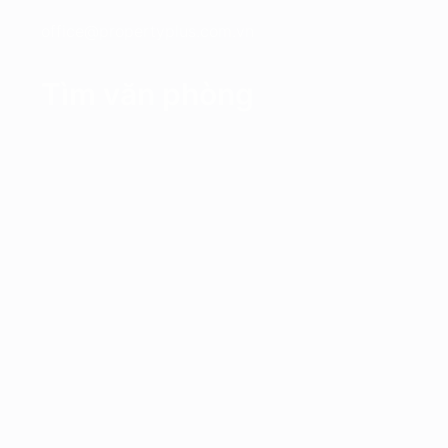
office@propertyplus.com.vn
Tìm văn phòng