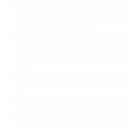
phòng ảo uy tín
Địa chỉ kinh doanh ổn định cùng số điện thoại và số fax
không thay đổi, địa chỉ email và dịch vụ web hosting cố
định. Điều này đảm bảo tính ổn định và phát triển bền
vững cho doanh nghiệp theo thời gian.
Văn phòng hiện đại với trang thiết bị tiện nghi, luôn
được duyệt kỹ về vệ sinh hàng ngày. Môi trường làm
việc sạch sẽ và tinh tế sẽ để lại ấn tượng mạnh mẽ đối
với khách hàng và đối tác trong mọi cuộc họp tại văn
phòng.
Hỗ trợ chuyên nghiệp từ đội ngũ kỹ thuật, xử lý các vấn
đề về hóa đơn điện, nước, internet bất kể khi nào bạn
cần.
Đội ngũ lễ tân được đào tạo chuyên nghiệp và tận tâm,
sẵn sàng đón tiếp khách hàng và thậm chí hỗ trợ phiên
dịch khi gặp gỡ đối tác quốc tế.
Khu vực tiếp khách và đối tác được thiết kế tinh tế, tạo
ra không gian sang trọng và luôn có trà và nước sẵn