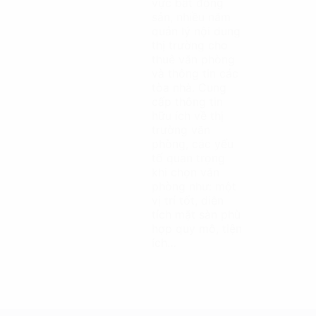
vực bất động
sản, nhiều năm
quản lý nội dung
thị trường cho
thuê văn phòng
và thông tin các
tòa nhà. Cung
cấp thông tin
hữu ích về thị
trường văn
phòng, các yếu
tố quan trọng
khi chọn văn
phòng như: một
vị trí tốt, diện
tích mặt sàn phù
hợp quy mô, tiện
ích…