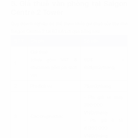
5. Giá thuê văn phòng tại Saigon
Centre 2 Tower
Quý doanh nghiệp có thể tham khảo giá thuê của tòa nhà
Saigon Centre 2 tại 67 Lê Lợi qua bảng sau:
STT
Chi phí
Số tiền
Giá thuê
(chưa gồm VAT &
60$ -
1
chưa bao gồm phí dịch
69$/m2/tháng
vụ)
2
Phí dịch vụ
7$/m2/tháng
- Phí giữ xe máy:
300.000
VNĐ/tháng
3
Các chi phí khác
- Phí giữ ô tô:
4.950.000
VNĐ/tháng