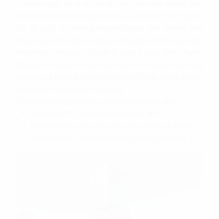
Tọa lạc ngay tại vị trí “vàng” khi nằm cạnh những con
đường lớn như Hàm Nghi, Pasteur, Nam Kỳ Khởi Nghĩa.
Từ đó giúp cho những doanh nghiệp
văn phòng cho
thuê quận 1
tại đây dễ dàng di chuyển đến các quận nội
thành khác như quận 3, quận 5, quận 2, quận Bình Thạnh.
Ngoài ra, tòa nhà còn sở hữu view nhìn thẳng ra bờ sông
Sài Gòn và tòa nhà Bitexco Financial Tower, 2 biểu tượng
về sự thịnh vượng của thành phố.
Từ tòa nhà Saigon Centre 2 có thể di chuyển đến:
Đến Hầm Thủ Thiêm chỉ với 3 phút đi xe.
Phố đi bộ Nguyễn Huệ trong vòng 3 phút đi xe máy.
Đến Nhà Hát Thành phố trong vòng 5 phút chạy xe