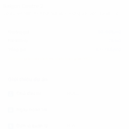
Saigon Centre 2
Số 92-94 Nam Kỳ Khởi Nghĩa, Phường Sài Gòn, (Quận 1 cũ)
Khoảng giá
60-69$/m2
Phí dịch vụ
7$/m2
67-76$/m2
Tổng giá
(Đã bao gồm phí dịch vụ, chưa bao gồm VAT)
Giới thiệu dự án
Chủ đầu tư
NULL
Ngày hoàn tất
Đơn vị quản lý
N/A