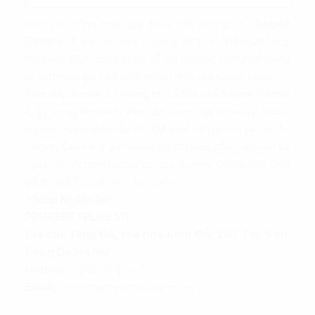
Như vậy, tổng mức giá thuê văn phòng tại
Saigon
Centre 2
sẽ rơi vào khoảng 67$ - 76$/m2/tháng.
Property Plus cam kết sẽ nỗ lực thương lượng để mang
lại một mức giá thuê phải chăng nhất cho khách hàng.
Trên đây là toàn bộ thông tin về tòa nhà Saigon Centre
2, hy vọng Property Plus đã cung cấp cho quý doanh
nghiệp những điều hữu ích. Để thuê văn phòng tại cao ốc
Saigon Centre 2 với nhiều ưu đãi hấp dẫn, hãy liên hệ
ngay với
Propertyplus.vn
qua hotline 0865.364.866
để được hỗ trợ nhanh chóng nhất.
Thông tin liên hệ:
PROPERTYPLUS.VN
Địa chỉ: Tầng 04, tòa nhà Kinh Đô, 292 Tây Sơn,
Đống Đa, Hà Nội
Hotline:
0865.364.866
Email:
office@propertyplus.com.vn