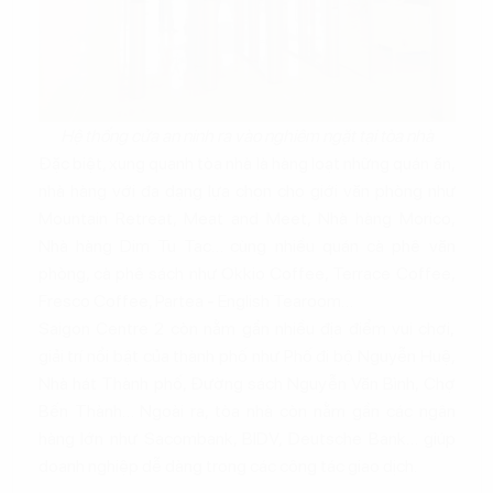
Hệ thống cửa an ninh ra vào nghiêm ngặt tại tòa nhà
Đặc biệt, xung quanh tòa nhà là hàng loạt những quán ăn,
nhà hàng với đa dạng lựa chọn cho giới văn phòng như
Mountain Retreat, Meat and Meet, Nhà hàng Morico,
Nhà hàng Dim Tu Tac… cùng nhiều quán cà phê văn
phòng, cà phê sách như Okkio Coffee, Terrace Coffee,
Fresco Coffee, Partea - English Tearoom…
Saigon Centre 2 còn nằm gần nhiều địa điểm vui chơi,
giải trí nổi bật của thành phố như Phố đi bộ Nguyễn Huệ,
Nhà hát Thành phố, Đường sách Nguyễn Văn Bình, Chợ
Bến Thành… Ngoài ra, tòa nhà còn nằm gần các ngân
hàng lớn như Sacombank, BIDV, Deutsche Bank… giúp
doanh nghiệp dễ dàng trong các công tác giao dịch.