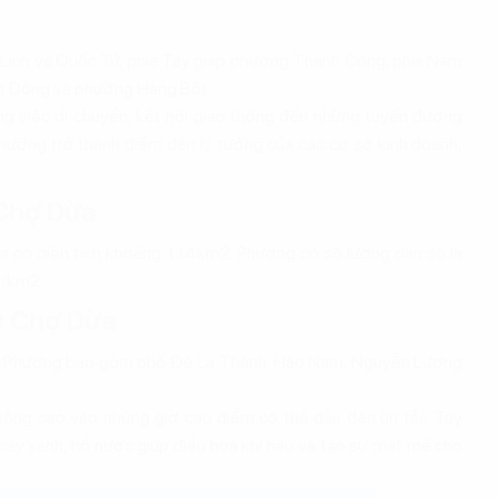
inh và Quốc Tử, phía Tây giáp phường Thành Công, phía Nam
m Đồng và phường Hàng Bột.
rong việc di chuyển, kết nối giao thông đến những tuyến đường
hường trở thành điểm đến lý tưởng của các cơ sở kinh doanh,
 Chợ Dừa
có diện tích khoảng 1.14km2. Phường có số lượng dân số là
i/km2.
Ô Chợ Dừa
n. Phường bao gồm phố Đê La Thành, Hào Nam, Nguyễn Lương
ông cao vào những giờ cao điểm có thể dẫn đến ùn tắc. Tuy
 cây xanh, hồ nước giúp điều hoà khí hậu và tạo sự mát mẻ cho