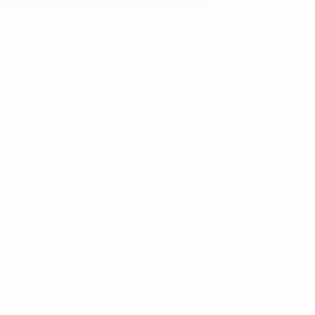
g giao thông xanh mát và thuận tiện
Chợ Dừa
ồng dân cư đoàn kết, thân thiện. Các cơ quan chức năng không
o an toàn cho người dân. Tại phường Ô Chợ Dừa, các hoạt động
chất lượng cuộc sống cho mọi người.
ờng Ô Chợ Dừa
ơi giải trí. Những tiện ích bao gồm trung tâm thương mại, khu
 nước… Khi đến với Ô Chợ Dừa, bạn sẽ có thể dễ dàng trải nghiệm
òn có nhiều trung tâm yoga, thể thao, gym nhằm phục vụ nhu cầu
ờng Ô Chợ Dừa
Đa đang ngày càng phát triển với nhiều dự án văn phòng cho
n tại phường này luôn ở mức cao so với các phường khác. Nguyên
h về giao thông, giải trí…