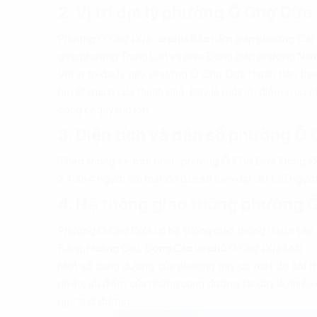
2. Vị trí địa lý phường Ô Chợ Dừa
Phường Ô Chợ Dừa có phía Bắc nằm giáp phường Cát L
giáp phường Trung Liệt và phía Đông giáp phường Na
Với vị trí địa lý này, phường Ô Chợ Dừa thuận tiện t
huyết mạch của thành phố. Đây là một ưu điểm giúp p
công ty quy mô lớn.
3. Diện tích và dân số phường Ô
Theo thống kê mới nhất, phường Ô Chợ Dừa Đống Đa 
34.354 người với mật độ dân số hiện đạt 30.135 ngườ
4. Hệ thống giao thông phường 
Phường Ô Chợ Dừa có hệ thống giao thông thuận tiệ
Bằng, Hoàng Cầu, Đông Các và phố Ô Chợ Dừa Mới.
Một số cung đường của phường này có mật độ lưu th
nhiên, ưu điểm của những cung đường tại đây là nhiều
người đi đường.