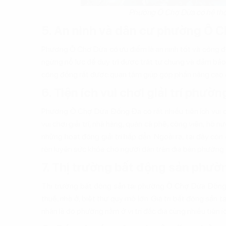
Phường Ô Chợ Dừa có hệ thốn
5. An ninh và dân cư phường Ô 
Phương Ô Chợ Dừa có ưu điểm là an ninh tốt và cộng đ
ngừng nỗ lực để duy trì được trật tự chung và đảm bả
cộng đồng rất được quan tâm giúp góp phần nâng cao 
6. Tiện ích vui chơi giải trí phư
Phường Ô Chợ Dừa Đống Đa có rất nhiều tiện ích vui ch
vui chơi giải trí, nhà hàng, quán cà phê, công viên, hồ
những hoạt động giải trí hấp dẫn. Ngoài ra, tại đây c
rèn luyện sức khỏe cho người dân trên địa bàn phường.
7. Thị trường bất động sản phư
Thị trường bất động sản tại phường Ô Chợ Dừa Đống 
thuê, nhà ở, biệt thự quy mô lớn. Giá trị bất động sả
nhân là do phường nằm ở vị trí đắc địa cùng nhiều tiện íc