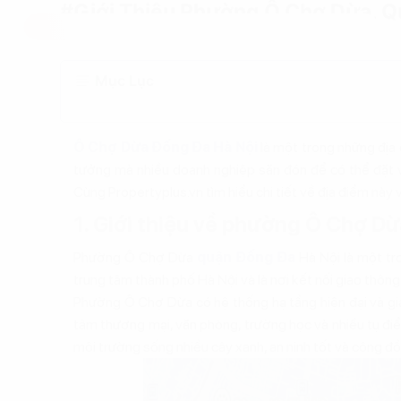
#Giới Thiệu Phường Ô Chợ Dừa, Q
Mục Lục
Ô Chợ Dừa Đống Đa Hà Nội
là một trong những địa ch
tưởng mà nhiều doanh nghiệp săn đón để có thể đặt v
Cùng Propertyplus.vn tìm hiểu chi tiết về địa điểm này 
1. Giới thiệu về phường Ô Chợ D
Phường Ô Chợ Dừa
quận Đống Đa
Hà Nội là một tr
trung tâm thành phố Hà Nội và là nơi kết nối giao thôn
Phường Ô Chợ Dừa có hệ thống hạ tầng hiện đại và gia
tâm thương mại, văn phòng, trường học và nhiều tụ điểm 
môi trường sống nhiều cây xanh, an ninh tốt và cộng đồn