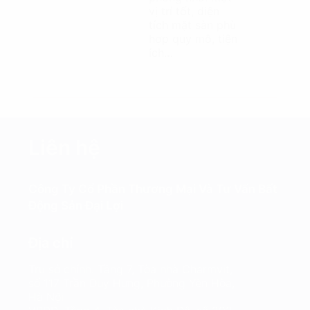
vị trí tốt, diện
tích mặt sàn phù
hợp quy mô, tiện
ích…
Liên hệ
Công Ty Cổ Phần Thương Mại Và Tư Vấn Bất
Động Sản Đại Lợi
Địa chỉ
Trụ sở chính: Tầng 7, Tòa nhà Charmvit,
số 117 Trần Duy Hưng, Phường Yên Hòa,
Hà Nội