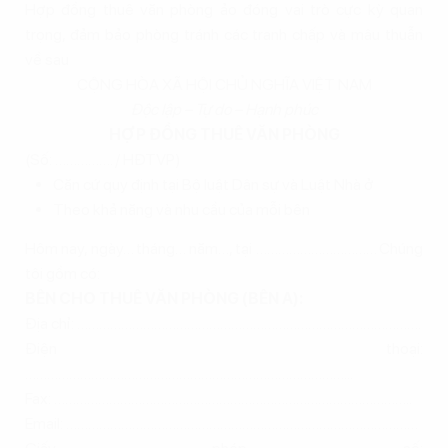
Hợp đồng thuê văn phòng ảo đóng vai trò cực kỳ quan
trọng, đảm bảo phòng tránh các tranh chấp và mâu thuẫn
về sau
CỘNG HÒA XÃ HỘI CHỦ NGHĨA VIỆT NAM
Độc lập – Tự do – Hạnh phúc
HỢP ĐỒNG THUÊ VĂN PHÒNG
(Số: ……………. / HĐTVP)
Căn cứ quy định tại Bộ luật Dân sự và Luật Nhà ở
Theo khả năng và nhu cầu của mỗi bên
Hôm nay, ngày… tháng… năm…, tại …………………………… Chúng
tôi gồm có:
BÊN CHO THUÊ VĂN PHÒNG (BÊN A):
Địa chỉ: ………………………………………………………………………………….
Điện thoại:
……………………………………………………………………………...
Fax: ……………………………………………………………………………………..
Email: ……………………………………………………………………………………