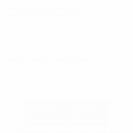
văn phòng, hợp đồng này sẽ được điều chỉnh cho phù hợp
với những quy định của pháp luật Việt Nam.
ĐIỀU 9: GIẢI QUYẾT TRANH CHẤP
Tranh chấp phát sinh liên quan đến hợp đồng này hoặc việc
vi phạm hợp đồng sẽ được giải quyết trước hết bằng
thương lượng trên tinh thần thiện chí, hợp tác. Nếu thương
lượng không thành thì vụ việc sẽ được đưa ra tòa án có
thẩm quyền xét xử.
ĐIỀU 10: HIỆU LỰC CỦA HỢP ĐỒNG
Hợp đồng này có hiệu lực pháp lý từ ngày… tháng… năm….
đến ngày…tháng… năm…
Hợp đồng được lập thành ………. (………..) bản, mỗi bên giữ
một bản và có giá trị như nhau.
ĐẠI DIỆN BÊN A
ĐẠI DIỆN BÊN B
Chức vụ
Chức vụ
(Ký tên đóng dấu)
(Ký tên đóng dấu)