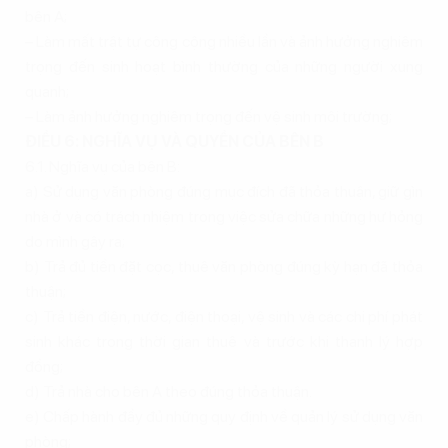
bên A;
– Làm mất trật tự công cộng nhiều lần và ảnh hưởng nghiêm
trọng đến sinh hoạt bình thường của những người xung
quanh;
– Làm ảnh hưởng nghiêm trọng đến vệ sinh môi trường;
ĐIỀU 6: NGHĨA VỤ VÀ QUYỀN CỦA BÊN B
6.1. Nghĩa vụ của bên B:
a) Sử dụng văn phòng đúng mục đích đã thỏa thuận, giữ gìn
nhà ở và có trách nhiệm trong việc sửa chữa những hư hỏng
do mình gây ra;
b) Trả đủ tiền đặt cọc, thuê văn phòng đúng kỳ hạn đã thỏa
thuận;
c) Trả tiền điện, nước, điện thoại, vệ sinh và các chi phí phát
sinh khác trong thời gian thuê và trước khi thanh lý hợp
đồng;
d) Trả nhà cho bên A theo đúng thỏa thuận.
e) Chấp hành đầy đủ những quy định về quản lý sử dụng văn
phòng;