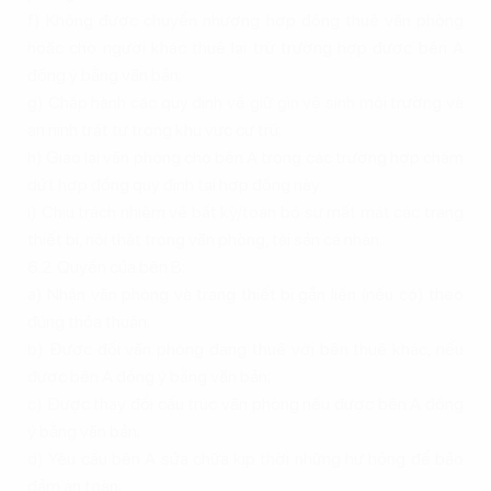
f) Không được chuyển nhượng hợp đồng thuê văn phòng
hoặc cho người khác thuê lại trừ trường hợp được bên A
đồng ý bằng văn bản;
g) Chấp hành các quy định về giữ gìn vệ sinh môi trường và
an ninh trật tự trong khu vực cư trú;
h) Giao lại văn phòng cho bên A trong các trường hợp chấm
dứt hợp đồng quy định tại hợp đồng này.
i) Chịu trách nhiệm về bất kỳ/toàn bộ sự mất mát các trang
thiết bị, nội thất trong văn phòng, tài sản cá nhân.
6.2. Quyền của bên B:
a) Nhận văn phòng và trang thiết bị gắn liền (nếu có) theo
đúng thỏa thuận;
b) Được đổi văn phòng đang thuê với bên thuê khác, nếu
được bên A đồng ý bằng văn bản;
c) Được thay đổi cấu trúc văn phòng nếu được bên A đồng
ý bằng văn bản;
d) Yêu cầu bên A sửa chữa kịp thời những hư hỏng để bảo
đảm an toàn;