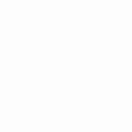
Giấy phép số:
…………………………………………………………………………..
Mã số thuế: ……………………..……………………………..
……………………….
Tài khoản số:
………………………………………………………………………….
Do ông (bà): …………………………………… Năm sinh:
………………………..
Chức vụ: ………………………………………………………………. làm đại
diện.
Là chủ sở hữu của văn phòng cho thuê:
…………………………………………..
BÊN CHO THUÊ VĂN PHÒNG (BÊN B):
Địa chỉ: ………………………………………………………………………………….
Điện thoại:
……………………………………………………………………………...
Fax: ……………………………………………………………………………………..
Email: ……………………………………………………………………………………