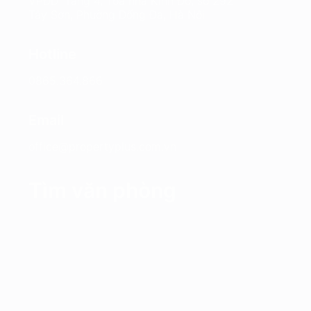
VPĐD: Tầng 4, Tòa nhà Kinh Đô, số 292
Tây Sơn, Phường Đống Đa, Hà Nội
Hotline
0865.364.866
Email
office@propertyplus.com.vn
Tìm văn phòng