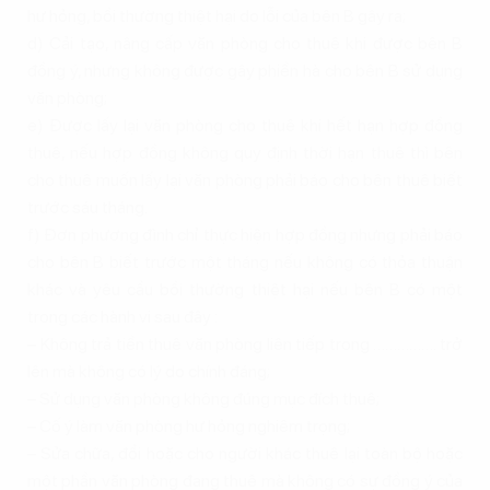
hư hỏng, bồi thường thiệt hại do lỗi của bên B gây ra;
d) Cải tạo, nâng cấp văn phòng cho thuê khi được bên B
đồng ý, nhưng không được gây phiền hà cho bên B sử dụng
văn phòng;
e) Được lấy lại văn phòng cho thuê khi hết hạn hợp đồng
thuê, nếu hợp đồng không quy định thời hạn thuê thì bên
cho thuê muốn lấy lại văn phòng phải báo cho bên thuê biết
trước sáu tháng.
f) Đơn phương đình chỉ thực hiện hợp đồng nhưng phải báo
cho bên B biết trước một tháng nếu không có thỏa thuận
khác và yêu cầu bồi thường thiệt hại nếu bên B có một
trong các hành vi sau đây :
– Không trả tiền thuê văn phòng liên tiếp trong ……………. trở
lên mà không có lý do chính đáng;
– Sử dụng văn phòng không đúng mục đích thuê;
– Cố ý làm văn phòng hư hỏng nghiêm trọng;
– Sửa chữa, đổi hoặc cho người khác thuê lại toàn bộ hoặc
một phần văn phòng đang thuê mà không có sự đồng ý của