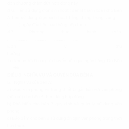
đơn phương chấm dứt hợp đồng này.
4.6. Tiền sử dụng điện sinh hoạt : Bên B thanh toán cho Bên
A tiền sử dụng điện sinh hoạt hằng tháng trong vòng …..
(……….) ngày đầu tiên của tháng tiếp theo.
4.7. Phương thức thanh toán:
………………………………………………………….
Đơn vị thụ
hưởng: ……………………………………………………………………….
Tài khoản VNĐ chi phí chuyển tiền qua ngân hàng: Do Bên
….. chịu.
ĐIỀU 5: NGHĨA VỤ VÀ QUYỀN CỦA BÊN A
5.1. Nghĩa vụ của bên A:
a) Giao văn phòng và trang thiết bị gắn liền với văn phòng
(nếu có) cho bên B theo đúng hợp đồng;
b) Phổ biến cho bên B quy định về quản lý sử dụng văn
phòng;
c) Bảo đảm cho bên B sử dụng ổn định văn phòng trong thời
hạn thuê;