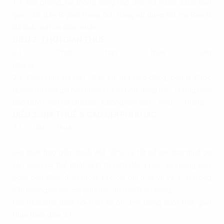
1.3. Văn phòng, hệ thống cung cấp điện và nước được bàn
giao cho Bên B phải trong tình trạng sử dụng tốt mà Bên B
đã khảo sát và chấp nhận.
ĐIỀU 2: THỜI GIAN THUÊ
2.1. Thời hạn thuê văn
phòng: ………………………………………………………….
2.2. Điều kiện gia hạn : Sau khi hết hợp đồng, bên B được
quyền ưu tiên gia hạn hoặc ký kết hợp đồng mới, nhưng phải
báo trước vấn đề cho bên A bằng văn bản ít nhất ….. tháng.
ĐIỀU 3: GIÁ THUÊ & CÁC CHI PHÍ KHÁC
3.1. Giá thuê: ………………………………………………..…………..
………………
Giá thuê bao gồm thuế VAT 10% và tất cả các loại thuế có
liên quan có thể phát sinh từ hợp đồng này; và không bao
gồm tiền điện, điện thoại, fax, chi phí dịch vụ vệ sinh trong
văn phòng và các chi phí khác do Bên B sử dụng.
Giá thuê/cho thuê nói trên sẽ ổn định trong suốt thời gian
thuê theo điều 2.1.