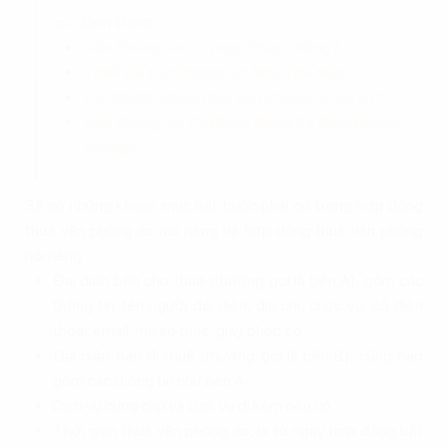
=> Xem thêm:
Văn Phòng Ảo Có Hợp Pháp Không
?
Thiết Kế Văn Phòng Ảo Như Thế Nào?
Ưu Nhược Điểm Của Văn Phòng Ảo Là Gì
?
Văn Phòng Ảo Có Được Đăng Ký Kinh Doanh
Không
?
Sẽ có những khoản mục bắt buộc phải có trong hợp đồng
thuê văn phòng ảo nói riêng và hợp đồng thuê văn phòng
nói riêng
Đại diện bên cho thuê (thường gọi là bên A), gồm các
thông tin tên người đại diện, địa chỉ, chức vụ, số điện
thoại, email, mã số thuế, giấy phép số,…
Đại diện bên đi thuê (thường gọi là bên B), cũng bao
gồm các thông tin như bên A.
Dịch vụ cung cấp và dịch vụ đi kèm nếu có.
Thời gian thuê văn phòng ảo, là từ ngày hợp đồng bắt