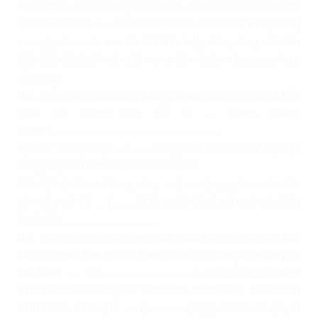
Khoản tiền đặt cọc này sau khi đã trừ đi các khoản chi phí
điện thoại, điện, v.v… sẽ được hoàn lại cho Bên B trong vòng
…… ngày làm việc sau khi kết thúc hợp đồng cùng với điều
kiện Bên B phải hoàn tất mọi trách nhiệm nêu trong hợp
đồng này.
4.4. Tiền thuê văn phòng: Bên B thanh toán cho Bên A tiền
thuê văn phòng của mỗi kỳ ….. tháng, tương
đương ………………………………………………………..
Kỳ đầu: Trong vòng …..(……….) ngày làm việc sau khi ký hợp
đồng này, Bên B thanh toán cho Bên A
Các kỳ tiếp theo: Trong vòng ….. (……….) ngày làm việc đầu
tiên của mỗi kỳ ….. (……….) tháng, Bên B thanh toán cho Bên
A số tiền ……………………………….
4.5. Trong trường hợp thanh toán chậm so với thời gian quy
định nói trên, Bên B phải thanh toán cho Bên A chi phí phụ
trội bằng …… % ( …………………………….) cho mỗi ngày chậm
thanh toán trên tổng số tiền chậm thanh toán. Nếu chậm
thanh toán vượt quá …… (……………..) ngày, Bên A có quyền