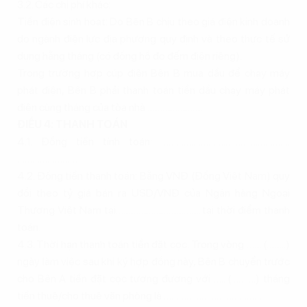
3.2. Các chi phí khác:
Tiền điện sinh hoạt: Do Bên B chịu theo giá điện kinh doanh
do ngành điện lực địa phương quy định và theo thực tế sử
dụng hằng tháng (có đồng hồ đo đếm điện riêng).
Trong trường hợp cúp điện Bên B mua dầu để chạy máy
phát điện, Bên B phải thanh toán tiền dầu chạy máy phát
điện cùng tháng của tòa nhà ………………….
ĐIỀU 4: THANH TOÁN
4.1. Đồng tiền tính toán: ………….………….………….………….
……………………
4.2. Đồng tiền thanh toán: Bằng VNĐ (Đồng Việt Nam) quy
đổi theo tỷ giá bán ra USD/VNĐ của Ngân hàng Ngoại
Thương Việt Nam tại……………………………. tại thời điểm thanh
toán.
4.3. Thời hạn thanh toán tiền đặt cọc: Trong vòng …… (……..)
ngày làm việc sau khi ký hợp đồng này, Bên B chuyển trước
cho Bên A tiền đặt cọc tương đương với ….. (……….) tháng
tiền thuê/cho thuê văn phòng là …………………………………