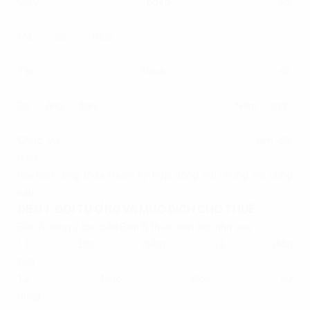
Giấy phép số:
…………………………………………………………………………..
Mã số thuế: ……………………..……………………………..
……………………….
Tài khoản số:
………………………………………………………………………….
Do ông (bà): …………………………………… Năm sinh:
………………………..
Chức vụ: ………………………………………………………………. làm đại
diện.
Hai bên cùng thỏa thuận ký hợp đồng với những nội dung
sau:
ĐIỀU 1: ĐỐI TƯỢNG VÀ MỤC ĐÍCH CHO THUÊ
Bên A đồng ý cho bên Bên B thuê diện tích như sau:
1.1. Địa điểm và diện
tích: ………………………………………………………………
1.2 Mục đích sử
dụng: …………………………………………………………………..