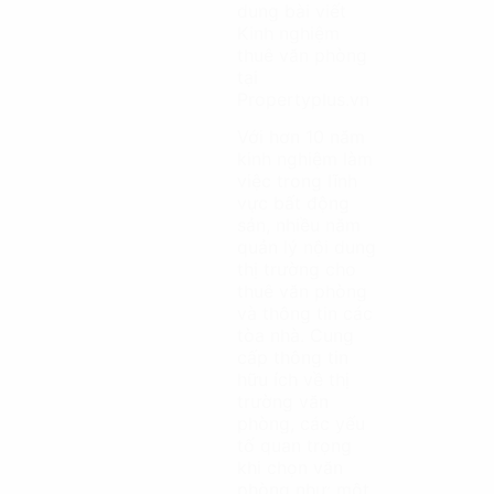
dung bài viết
Kinh nghiệm
thuê văn phòng
tại
Propertyplus.vn
Với hơn 10 năm
kinh nghiệm làm
việc trong lĩnh
vực bất động
sản, nhiều năm
quản lý nội dung
thị trường cho
thuê văn phòng
và thông tin các
tòa nhà. Cung
cấp thông tin
hữu ích về thị
trường văn
phòng, các yếu
tố quan trọng
khi chọn văn
phòng như: một