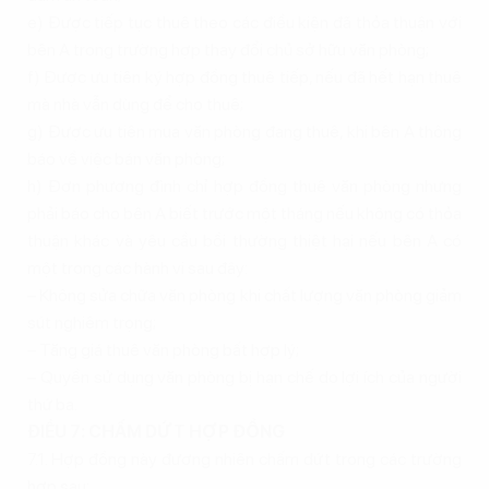
e) Được tiếp tục thuê theo các điều kiện đã thỏa thuận với
bên A trong trường hợp thay đổi chủ sở hữu văn phòng;
f) Được ưu tiên ký hợp đồng thuê tiếp, nếu đã hết hạn thuê
mà nhà vẫn dùng để cho thuê;
g) Được ưu tiên mua văn phòng đang thuê, khi bên A thông
báo về việc bán văn phòng;
h) Đơn phương đình chỉ hợp đồng thuê văn phòng nhưng
phải báo cho bên A biết trước một tháng nếu không có thỏa
thuận khác và yêu cầu bồi thường thiệt hại nếu bên A có
một trong các hành vi sau đây:
– Không sửa chữa văn phòng khi chất lượng văn phòng giảm
sút nghiêm trọng;
– Tăng giá thuê văn phòng bất hợp lý;
– Quyền sử dụng văn phòng bị hạn chế do lợi ích của người
thứ ba.
ĐIỀU 7: CHẤM DỨT HỢP ĐỒNG
7.1. Hợp đồng này đương nhiên chấm dứt trong các trường
hợp sau: