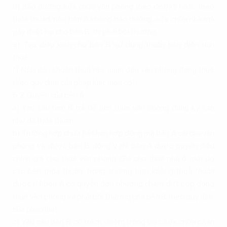
d) Bảo dưỡng, sửa chữa văn phòng theo định kỳ hoặc theo
thỏa thuận; nếu bên A không bảo dưỡng, sửa chữa nhà mà
gây thiệt hại cho bên B, thì phải bồi thường;
e) Tạo điều kiện cho bên B sử dụng thuận tiện diện tích
thuê;
f) Nộp các khoản thuế liên quan đến văn phòng đang thuê
theo quy định của pháp luật (nếu có).
5.2. Quyền của bên A:
a) Yêu cầu bên B trả đủ tiền thuê văn phòng đúng kỳ hạn
như đã thỏa thuận;
b) Trường hợp chưa hết hạn hợp đồng mà bên A cải tạo văn
phòng và được bên B đồng ý thì bên A được quyền điều
chỉnh giá cho thuê văn phòng. Giá cho thuê nhà ở mới do
các bên thỏa thuận; trong trường hợp không thoả thuận
được thì bên A có quyền đơn phương chấm dứt hợp đồng
thuê văn phòng và phải bồi thường cho bên B theo quy định
của pháp luật;
c) Yêu cầu bên B có trách nhiệm trong việc sửa chữa phần