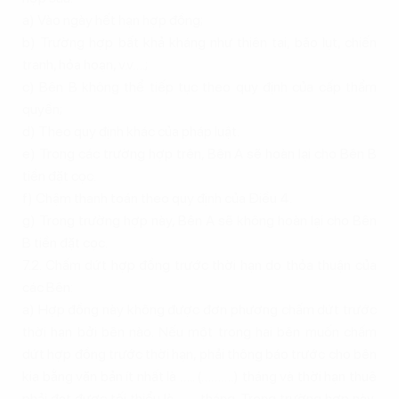
a) Vào ngày hết hạn hợp đồng;
b) Trường hợp bất khả kháng như thiên tai, bão lụt, chiến
tranh, hỏa hoạn, v.v….;
c) Bên B không thể tiếp tục theo quy định của cấp thẩm
quyền;
d) Theo quy định khác của pháp luật.
e) Trong các trường hợp trên, Bên A sẽ hoàn lại cho Bên B
tiền đặt cọc.
f) Chậm thanh toán theo quy định của Điều 4.
g) Trong trường hợp này, Bên A sẽ không hoàn lại cho Bên
B tiền đặt cọc.
7.2. Chấm dứt hợp đồng trước thời hạn do thỏa thuận của
các Bên:
a) Hợp đồng này không được đơn phương chấm dứt trước
thời hạn bởi bên nào. Nếu một trong hai bên muốn chấm
dứt hợp đồng trước thời hạn, phải thông báo trước cho bên
kia bằng văn bản ít nhất là ….. (……….) tháng và thời hạn thuê
phải đạt được tối thiểu là …… tháng. Trong trường hợp này,