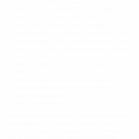
đầu có hiệu lực đến ngày chấm dứt hợp đồng. Nếu cần
thiết, có thể thêm điều khoản gia hạn hợp đồng.
Giá thuê và chi phí thuê, đã bao gồm các phí dịch vụ,
VAT hay các chi phí phát sinh hay chưa bao gồm,
Hình thức thanh toán (tiền mặt, chuyển khoản), thanh
toán theo tháng, quý hay thanh toán một lần. Nếu thanh
toán bằng hình thức chuyển khoản thì cần có thông tin
chuyển khoản.
Quyền và nghĩa vụ mà các bên cần cam kết và thực
hiện.
Các điều khoản chấm dứt hợp đồng (chấm dứt do hết
hạn, do bất đồng quan điểm, do bất khả kháng,…).
Các điều khoản chung.
Chữ ký và đóng dấu của các bên.
Trên đây là mẫu hợp đồng thuê văn phòng ảo mới nhất mà
Propertyplus.vn
đã tổng hợp và các khoản mục cần phải
có trong hợp đồng. Hy vọng sẽ giúp cho cho những ai đang
có ý định thuê văn phòng ảo để hoạt động kinh doanh.