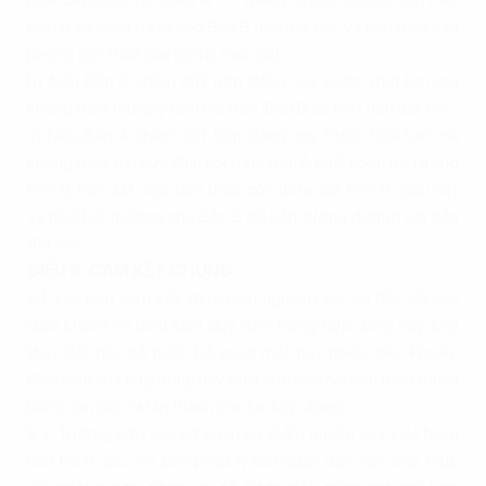
Bên A sẽ hoàn trả lại cho Bên B tiền đặt cọc và tiền thuê văn
phòng còn thừa của Bên B (nếu có).
b) Nếu Bên B chấm dứt hợp đồng này trước thời hạn mà
không tuân thủ quy định nói trên, Bên B sẽ mất tiền đặt cọc.
c) Nếu Bên A chấm dứt hợp đồng này trước thời hạn mà
không tuân thủ quy định nói trên, Bên A phải hoàn trả lại cho
Bên B tiền đặt cọc, tiền thuê còn thừa của Bên B (nếu có)
và phải bồi thường cho Bên B số tiền tương đương với tiền
đặt cọc.
ĐIỀU 8: CAM KẾT CHUNG
8.1. Hai bên cam kết thực hiện nghiêm túc và đầy đủ các
điều khoản và điều kiện quy định trong hợp đồng này. Mọi
thay đổi, hủy bỏ hoặc bổ sung một hay nhiều điều khoản,
điều kiện của hợp đồng này phải được cả hai bên thỏa thuận
bằng văn bản và lập thành phụ lục hợp đồng.
8.2. Trường hợp các cơ quan có thẩm quyền của Việt Nam
ban hành các văn bản pháp lý liên quan đến việc cho thuê